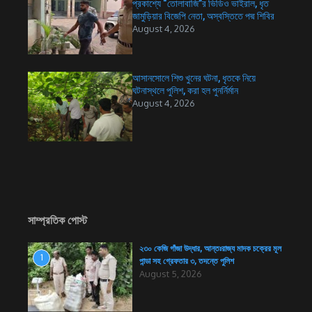
প্রকাশ্যে “তোলাবাজি”র ভিডিও ভাইরাল, ধৃত
জামুড়িয়ার বিজেপি নেতা, অস্বস্তিতে পদ্ম শিবির
August 4, 2026
আসানসোলে শিশু খুনের ঘটনা, ধৃতকে নিয়ে
ঘটনাস্থলে পুলিশ, করা হল পুনর্নির্মান
August 4, 2026
সাম্প্রতিক পোস্ট
২৩০ কেজি গাঁজা উদ্ধার, আন্তঃরাজ্য মাদক চক্রের মূল
1
পান্ডা সহ গ্রেফতার ৩, তদন্তে পুলিশ
August 5, 2026