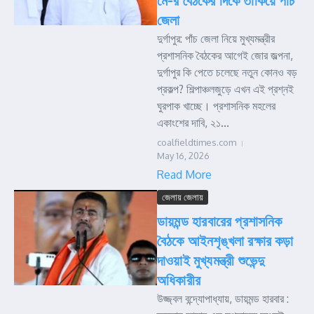
মে-র বৈঠকের দিকে তাকিয়ে পাঁচ
জেলা
দুর্গাপুর: পাঁচ জেলা নিয়ে মুখ্যমন্ত্রীর
প্রশাসনিক বৈঠকের আগেই জোর জল্পনা,
দুর্গাপুর কি পেতে চলেছে নতুন কোনও বড়
প্রকল্প? শিল্পাঞ্চলজুড়ে এখন এই প্রশ্নই
ঘুরপাক খাচ্ছে। প্রশাসনিক মহলের
একাংশের দাবি, ২১...
coalfieldtimes.com
May 16, 2026
Read More
জেলায় জেলায়
ডায়মন্ড হারবারের প্রশাসনিক
বৈঠকে আইনশৃঙ্খলা রক্ষার কড়া
দাওয়াই মুখ্যমন্ত্রী শুভেন্দু
অধিকারীর
উজ্জ্বল বন্দ্যোপাধ্যায়, ডায়মন্ড হারবার :