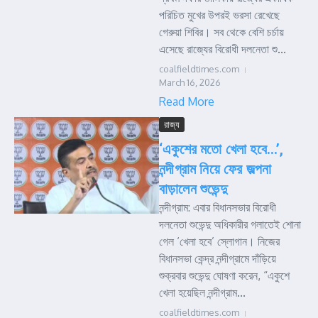
পরিচিত মুখের উপরই ভরসা রেখেছে
গেরুয়া শিবির। সব থেকে বেশি চর্চায়
এসেছে রাজ্যের বিরোধী দলনেতা শু...
coalfieldtimes.com
March 16, 2026
Read More
রাজ্য
‘একুশের মতো খেলা হবে…’,
নন্দীগ্রাম নিয়ে ফের জল্পনা
বাড়ালেন শুভেন্দু
নন্দীগ্রাম: এবার বিধানসভার বিরোধী
দলনেতা শুভেন্দু অধিকারীর গলাতেই শোনা
গেল ‘খেলা হবে’ স্লোগান। নিজের
বিধানসভা কেন্দ্র নন্দীগ্রামে দাঁড়িয়ে
শুক্রবার শুভেন্দু ঘোষণা করেন, “একুশে
খেলা হয়েছিল নন্দীগ্রাম...
coalfieldtimes.com