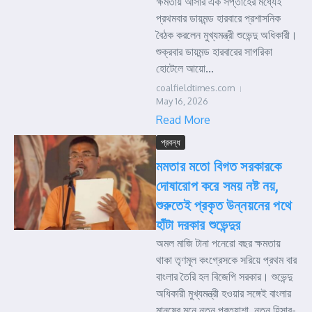
ক্ষমতায় আসার এক সপ্তাহের মধ্যেই
প্রথমবার ডায়মন্ড হারবারে প্রশাসনিক
বৈঠক করলেন মুখ্যমন্ত্রী শুভেন্দু অধিকারী।
শুক্রবার ডায়মন্ড হারবারের সাগরিকা
হোটেলে আয়ো...
coalfieldtimes.com
May 16, 2026
Read More
প্রবন্ধ
মমতার মতো বিগত সরকারকে
দোষারোপ করে সময় নষ্ট নয়,
শুরুতেই প্রকৃত উন্নয়নের পথে
হাঁটা দরকার শুভেন্দুর
অমল মাজি টানা পনেরো বছর ক্ষমতায়
থাকা তৃণমূল কংগ্রেসকে সরিয়ে প্রথম বার
বাংলার তৈরি হল বিজেপি সরকার। শুভেন্দু
অধিকারী মুখ্যমন্ত্রী হওয়ার সঙ্গেই বাংলার
মানুষের মনে নতুন প্রত্যাশা, নতুন হিসাব-