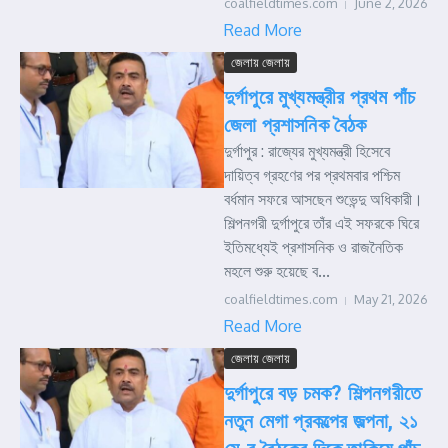
coalfieldtimes.com
June 2, 2026
Read More
জেলায় জেলায়
দুর্গাপুরে মুখ্যমন্ত্রীর প্রথম পাঁচ
জেলা প্রশাসনিক বৈঠক
দুর্গাপুর : রাজ্যের মুখ্যমন্ত্রী হিসেবে
দায়িত্ব গ্রহণের পর প্রথমবার পশ্চিম
বর্ধমান সফরে আসছেন শুভেন্দু অধিকারী।
শিল্পনগরী দুর্গাপুরে তাঁর এই সফরকে ঘিরে
ইতিমধ্যেই প্রশাসনিক ও রাজনৈতিক
মহলে শুরু হয়েছে ব...
coalfieldtimes.com
May 21, 2026
Read More
জেলায় জেলায়
দুর্গাপুরে বড় চমক? শিল্পনগরীতে
নতুন মেগা প্রকল্পের জল্পনা, ২১