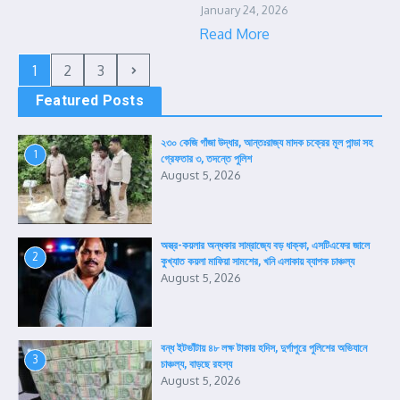
January 24, 2026
Read More
1
2
3
Featured Posts
২৩০ কেজি গাঁজা উদ্ধার, আন্তঃরাজ্য মাদক চক্রের মূল পান্ডা সহ
1
গ্রেফতার ৩, তদন্তে পুলিশ
August 5, 2026
অস্ত্র-কয়লার অন্ধকার সাম্রাজ্যে বড় ধাক্কা, এসটিএফের জালে
2
কুখ্যাত কয়লা মাফিয়া সামশের, খনি এলাকায় ব্যাপক চাঞ্চল্য
August 5, 2026
বন্ধ ইটভাঁটায় ৪৮ লক্ষ টাকার হদিস, দুর্গাপুরে পুলিশের অভিযানে
3
চাঞ্চল্য, বাড়ছে রহস্য
August 5, 2026