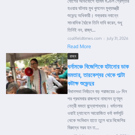
যোগের অভিযোগে হামিম মণ্ডল গ্রেপ্তার
হওয়ার ঘটনায় মুখ খুললেন মুখ্যমন্ত্রী
শুভেন্দু অধিকারী। শুক্রবার নবান্নে
সাংবাদিক বৈঠকে তিনি দাবি করেন, শুধু
তিনিই নন, রাজ্য...
coalfieldtimes.com
July 31, 2026
Read More
রাজ্য
ধর্নামঞ্চে বিজেপিকে হটানোর ডাক
মমতার, তারকেশ্বর থেকে পাল্টা
কটাক্ষ শুভেন্দুর
বিধানসভা নির্বাচনে বড় পরাজয়ের ২৮ দিন
পর প্রথমবার রাজপথে নামলেন তৃণমূল
নেত্রী মমতা বন্দ্যোপাধ্যায়। ধর্মতলার
ওয়াই চ্যানেলে আয়োজিত ধর্না কর্মসূচি
থেকে সংবিধান হাতে তুলে ধরে বিজেপির
বিরুদ্ধে সরব হন ত...