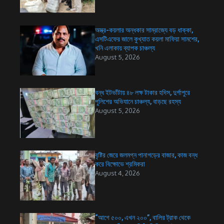
অস্ত্র-কয়লার অন্ধকার সাম্রাজ্যে বড় ধাক্কা,
এসটিএফের জালে কুখ্যাত কয়লা মাফিয়া সামশের,
খনি এলাকায় ব্যাপক চাঞ্চল্য
August 5, 2026
বন্ধ ইটভাঁটায় ৪৮ লক্ষ টাকার হদিস, দুর্গাপুরে
পুলিশের অভিযানে চাঞ্চল্য, বাড়ছে রহস্য
August 5, 2026
বৃষ্টির জেরে জলমগ্ন পানাগড়ের বাজার, কাজ বন্ধ
করে বিক্ষোভে শ্রমিকরা
August 4, 2026
“আগে ৫০০, এখন ২০০”, বালির ট্রাক থেকে