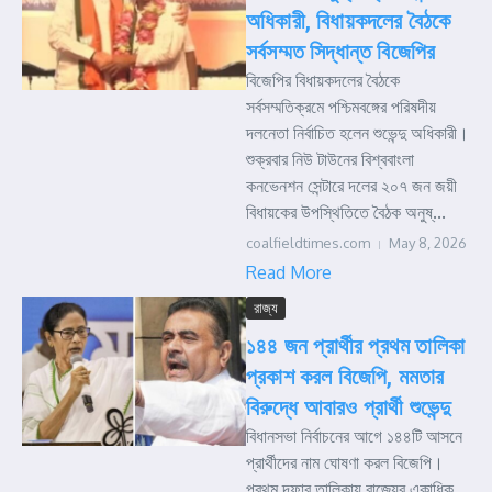
অধিকারী, বিধায়কদলের বৈঠকে
সর্বসম্মত সিদ্ধান্ত বিজেপির
বিজেপির বিধায়কদলের বৈঠকে
সর্বসম্মতিক্রমে পশ্চিমবঙ্গের পরিষদীয়
দলনেতা নির্বাচিত হলেন শুভেন্দু অধিকারী।
শুক্রবার নিউ টাউনের বিশ্ববাংলা
কনভেনশন সেন্টারে দলের ২০৭ জন জয়ী
বিধায়কের উপস্থিতিতে বৈঠক অনুষ্...
coalfieldtimes.com
May 8, 2026
Read More
রাজ্য
১৪৪ জন প্রার্থীর প্রথম তালিকা
প্রকাশ করল বিজেপি, মমতার
বিরুদ্ধে আবারও প্রার্থী শুভেন্দু
বিধানসভা নির্বাচনের আগে ১৪৪টি আসনে
প্রার্থীদের নাম ঘোষণা করল বিজেপি।
প্রথম দফার তালিকায় রাজ্যের একাধিক