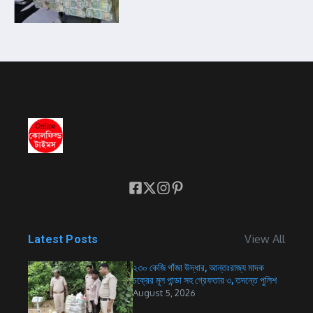
View All
Latest Posts
২৩০ কেজি গাঁজা উদ্ধার, আন্তঃরাজ্য মাদক
চক্রের মূল পান্ডা সহ গ্রেফতার ৩, তদন্তে পুলিশ
August 5, 2026