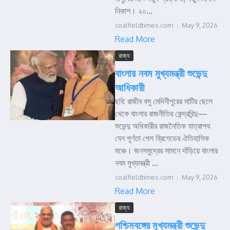
নিকাশ। ২০...
coalfieldtimes.com
May 9, 2026
Read More
রাজ্য
বাংলার নবম মুখ্যমন্ত্রী শুভেন্দু
আধিকারী
ছবি: রাজীব বসু মেদিনীপুরের মাটির ছেলে
থেকে বাংলার রাজনীতির কেন্দ্রবিন্দু—
শুভেন্দু অধিকারীর রাজনৈতিক যাত্রাপথ
যেন পূর্ণতা পেল ব্রিগেডের ঐতিহাসিক
মঞ্চে। জনসমুদ্রের সামনে দাঁড়িয়ে বাংলার
নবম মুখ্যমন্ত্রী ...
coalfieldtimes.com
May 9, 2026
Read More
রাজ্য
পশ্চিমবঙ্গের মুখ্যমন্ত্রী শুভেন্দু