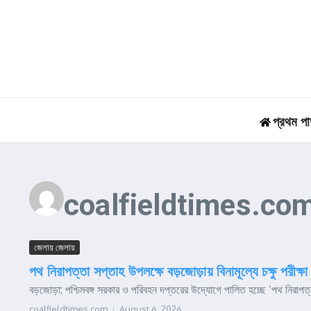
Skip to content
প্রথম পা
coalfieldtimes.co
জেলায় জেলায়
পথ নিরাপত্তা সপ্তাহ উপলক্ষে বড়জোড়ায় বিনামূল্যে চক্ষু পরীক্
বড়জোড়া: পশ্চিমবঙ্গ সরকার ও পরিবহন দপ্তরের উদ্যোগে পালিত হচ্ছে ‘পথ নিরাপত
coalfieldtimes.com
August 6, 2026