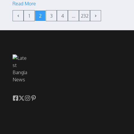
Read More
1
2
3
4
...
232