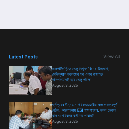
View All
Latest Posts
জলপাইগুড়িতে ডেঙ্গু নির্মূলে বিশেষ উদ্যোগ,
মেডিক্যাল কলেজের পর এবার রাজগঞ্জ
হাসপাতালেই হবে ডেঙ্গু পরীক্ষা
August 8, 2026
দুর্গাপুরের উন্নয়নে পরিবহনমন্ত্রীর সঙ্গে গুরুত্বপূর্ণ
বৈঠক, আলোচনায় ESI হাসপাতাল, ডবল ডেকার
বাস ও পরিবহন কর্মীদের পারমিট
August 8, 2026