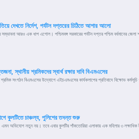
া খতিয়ে দেখতে নির্দেশ, পর্যটন দপ্তরের চিঠিতে আশার আলো
লার সম্ভাবনা আরও এক ধাপ এগোল। পশ্চিমবঙ্গ সরকারের পর্যটন দপ্তর পশ্চিম বর্ধমানের জেলা শ
না, স্থানীয় শ্রমিকদের স্বার্থ রক্ষার দাবি বিএমএসের
শ্রমিক সংগঠন বিএমএসের উদ্যোগে এইচএমএসের কার্যকলাপের প্রতিবাদে বিক্ষোভ কর্মসূচি পা
োগে কুলটিতে চাঞ্চল্য, পুলিশের তদন্ত শুরু
য়, এমন অভিযোগ নতুন নয়। তবে এবার কুলটির শাঁকতোরিয়া এলাকায় এক মহিলার ৩ লক্ষাধিক 