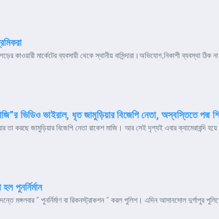
্রমিকরা
ড়ের কাওয়ারী মার্কেটের ব্যবসায়ী থেকে স্থানীয় বাসিন্দারা।অভিযোগ,নিকাশী ব্যবস্থা ঠিক না থ
”র ভিডিও ভাইরাল, ধৃত জামুড়িয়ার বিজেপি নেতা, অস্বস্তিতে পদ্ম শি
ায়, আর তা করছে জামুড়িয়ার বিজেপি নেতা রাকেশ মাজি। আর সেই দৃশ্যই এবার ক্যামেরাবন্দি হ
 পুনর্নির্মান
্তে মঙ্গলবার ” পুনর্নির্মাণ বা রিকনস্ট্রাকশন ” করল পুলিশ। এদিন আসানসোল দুর্গাপুর পুলিশে