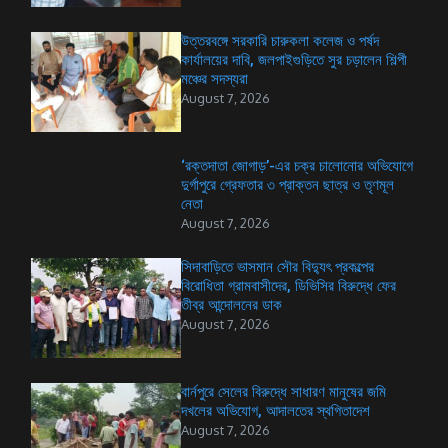
উত্তরবঙ্গে সরকারি চারুকলা কলেজ ও পর্ষদ
কার্যালয়ের দাবি, জলপাইগুড়িতে সুর চড়ালেন শিল্পী
মঞ্চের সদস্যরা
August 7, 2026
‘রক্তদাতা জোগাড়’-এর চক্র চালোনোর অভিযোগে
দুর্গাপুরে গ্রেফতার ৩ প্রাক্তন ছাত্র ও তৃণমূল
নেতা
August 7, 2026
সিদাবাড়িতে ভাসমান সৌর বিদ্যুৎ প্রকল্পের
বিরোধিতা গ্রামবাসীদের, ডিভিসির বিরুদ্ধে ফের
তীব্র আন্দোলনের ডাক
August 7, 2026
বার্নপুরে সেলের বিরুদ্ধে সাধারণ মানুষের জমি
দখলের অভিযোগ, আদালতের স্থগিতাদেশ
August 7, 2026