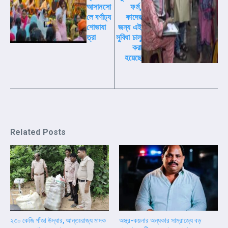
আসানসো
ফর্ম,
লে বর্ণাঢ্য
কাদের
শোভাযা
জন্য এই
ত্রা
সুবিধা চালু
করা
হয়েছে
Related Posts
২৩০ কেজি গাঁজা উদ্ধার, আন্তঃরাজ্য মাদক
অস্ত্র-কয়লার অন্ধকার সাম্রাজ্যে বড়