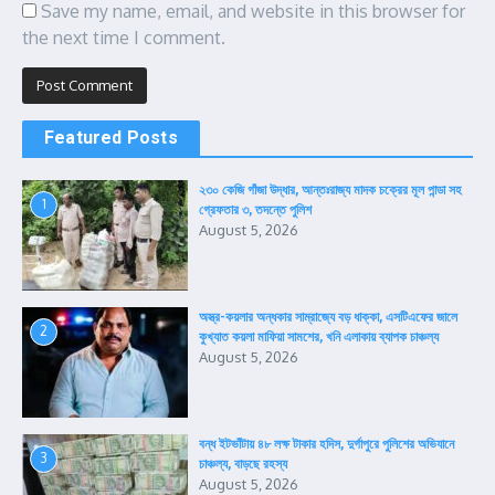
Save my name, email, and website in this browser for
the next time I comment.
Featured Posts
২৩০ কেজি গাঁজা উদ্ধার, আন্তঃরাজ্য মাদক চক্রের মূল পান্ডা সহ
1
গ্রেফতার ৩, তদন্তে পুলিশ
August 5, 2026
অস্ত্র-কয়লার অন্ধকার সাম্রাজ্যে বড় ধাক্কা, এসটিএফের জালে
2
কুখ্যাত কয়লা মাফিয়া সামশের, খনি এলাকায় ব্যাপক চাঞ্চল্য
August 5, 2026
বন্ধ ইটভাঁটায় ৪৮ লক্ষ টাকার হদিস, দুর্গাপুরে পুলিশের অভিযানে
3
চাঞ্চল্য, বাড়ছে রহস্য
August 5, 2026