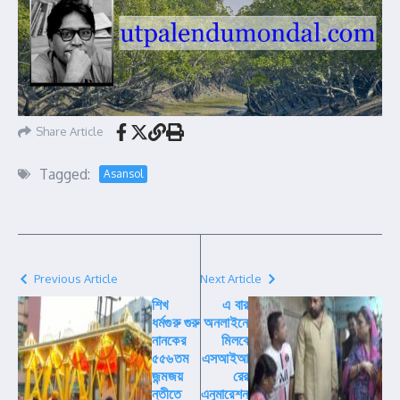
Share Article
Tagged:
Asansol
Previous Article
Next Article
শিখ
এ বার
ধর্মগুরু গুরু
অনলাইনে
নানকের
মিলবে
৫৫৬তম
এসআইআ
জন্মজয়
রের
ন্তীতে
এনুমারেশন