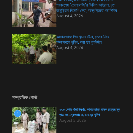
প্রকাশ্যে “তোলাবাজি”র ভিডিও ভাইরাল, ধৃত
জামুড়িয়ার বিজেপি নেতা, অস্বস্তিতে পদ্ম শিবির
August 4, 2026
আসানসোলে শিশু খুনের ঘটনা, ধৃতকে নিয়ে
ঘটনাস্থলে পুলিশ, করা হল পুনর্নির্মান
August 4, 2026
সাম্প্রতিক পোস্ট
২৩০ কেজি গাঁজা উদ্ধার, আন্তঃরাজ্য মাদক চক্রের মূল
1
পান্ডা সহ গ্রেফতার ৩, তদন্তে পুলিশ
August 5, 2026