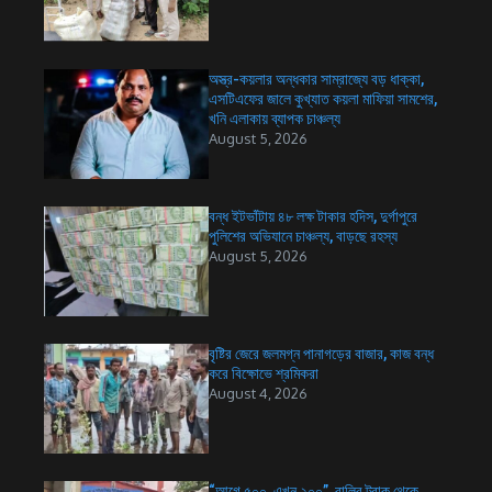
অস্ত্র-কয়লার অন্ধকার সাম্রাজ্যে বড় ধাক্কা,
এসটিএফের জালে কুখ্যাত কয়লা মাফিয়া সামশের,
খনি এলাকায় ব্যাপক চাঞ্চল্য
August 5, 2026
বন্ধ ইটভাঁটায় ৪৮ লক্ষ টাকার হদিস, দুর্গাপুরে
পুলিশের অভিযানে চাঞ্চল্য, বাড়ছে রহস্য
August 5, 2026
বৃষ্টির জেরে জলমগ্ন পানাগড়ের বাজার, কাজ বন্ধ
করে বিক্ষোভে শ্রমিকরা
August 4, 2026
“আগে ৫০০, এখন ২০০”, বালির ট্রাক থেকে