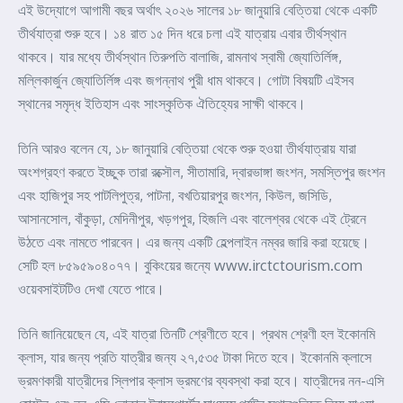
এই উদ্যোগে আগামী বছর অর্থাৎ ২০২৬ সালের ১৮ জানুয়ারি বেত্তিয়া থেকে একটি
তীর্থযাত্রা শুরু হবে। ১৪ রাত ১৫ দিন ধরে চলা এই যাত্রায় এবার তীর্থস্থান
থাকবে। যার মধ্যে তীর্থস্থান তিরুপতি বালাজি, রামনাথ স্বামী জ্যোতির্লিঙ্গ,
মল্লিকার্জুন জ্যোতির্লিঙ্গ এবং জগন্নাথ পুরী ধাম থাকবে। গোটা বিষয়টি এইসব
স্থানের সমৃদ্ধ ইতিহাস এবং সাংস্কৃতিক ঐতিহ্যের সাক্ষী থাকবে।
তিনি আরও বলেন যে, ১৮ জানুয়ারি বেত্তিয়া থেকে শুরু হওয়া তীর্থযাত্রায় যারা
অংশগ্রহণ করতে ইচ্ছুক তারা রক্সৌল, সীতামারি, দ্বারভাঙ্গা জংশন, সমস্তিপুর জংশন
এবং হাজিপুর সহ পাটলিপুত্র, পাটনা, বখতিয়ারপুর জংশন, কিউল, জসিডি,
আসানসোল, বাঁকুড়া, মেদিনীপুর, খড়গপুর, হিজলি এবং বালেশ্বর থেকে এই ট্রেনে
উঠতে এবং নামতে পারবেন। এর জন্য একটি হেল্পলাইন নম্বর জারি করা হয়েছে।
সেটি হল ৮৫৯৫৯০৪০৭৭। বুকিংয়ের জন্যে www.irctctourism.com
ওয়েবসাইটটিও দেখা যেতে পারে।
তিনি জানিয়েছেন যে, এই যাত্রা তিনটি শ্রেণীতে হবে। প্রথম শ্রেণী হল ইকোনমি
ক্লাস, যার জন্য প্রতি যাত্রীর জন্য ২৭,৫৩৫ টাকা দিতে হবে। ইকোনমি ক্লাসে
ভ্রমণকারী যাত্রীদের স্লিপার ক্লাস ভ্রমণের ব্যবস্থা করা হবে। যাত্রীদের নন-এসি