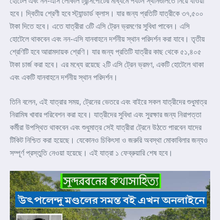
হোটেল এবং নন-এসি লোকাল ট্রান্সপোর্টের মাধ্যমে পর্যটন স্থানগুলিতে নিয়ে যাওয়া
হবে। দ্বিতীয় শ্রেণী হবে স্ট্যান্ডার্ড ক্লাস। যার জন্য প্রতিটি যাত্রীকে ৩৭,৫০০
টাকা দিতে হবে। এতে যাত্রীরা ৩টি এসি ট্রেন ভ্রমণের সুবিধা পাবেন। এসি
হোটেলে থাকবেন এবং নন-এসি যানবাহনে দর্শনীয় স্থান পরিদর্শন করা যাবে। তৃতীয়
শ্রেণিটি হবে আরামদায়ক শ্রেণি। যার জন্য প্রতিটি যাত্রীর কাছ থেকে ৫১,৪০৫
টাকা চার্জ করা হবে। এর মধ্যে রয়েছে ২টি এসি ট্রেন ভ্রমণ, একটি হোটেলে থাকা
এবং একটি যানবাহনে দর্শনীয় স্থান পরিদর্শন।
তিনি বলেন, এই যাত্রার সময়, ট্রেনের ভেতরে এবং বাইরে সকল যাত্রীদের শুধুমাত্র
নিরামিষ খাবার পরিবেশন করা হবে। যাত্রীদের সুবিধা এবং সুরক্ষার জন্য নিরাপত্তা
কর্মীরা উপস্থিত থাকবেন এবং শুধুমাত্র সেই যাত্রীরা ট্রেনে উঠতে পারবেন যাদের
টিকিট নিশ্চিত করা হয়েছে। যেকোনও চিকিৎসা ও জরুরি অবস্থা মোকাবিলার জন্যও
সম্পূর্ণ প্রস্তুতি নেওয়া হয়েছে। এই যাত্রা ১ ফেব্রুয়ারি শেষ হবে।