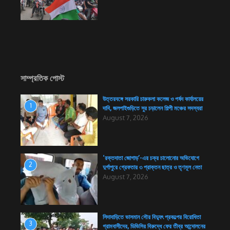
সাম্প্রতিক পোস্ট
উত্তরবঙ্গে সরকারি চারুকলা কলেজ ও পর্ষদ কার্যালয়ের
1
দাবি, জলপাইগুড়িতে সুর চড়ালেন শিল্পী মঞ্চের সদস্যরা
August 7, 2026
‘রক্তদাতা জোগাড়’-এর চক্র চালোনোর অভিযোগে
2
দুর্গাপুরে গ্রেফতার ৩ প্রাক্তন ছাত্র ও তৃণমূল নেতা
August 7, 2026
সিদাবাড়িতে ভাসমান সৌর বিদ্যুৎ প্রকল্পের বিরোধিতা
3
গ্রামবাসীদের, ডিভিসির বিরুদ্ধে ফের তীব্র আন্দোলনের