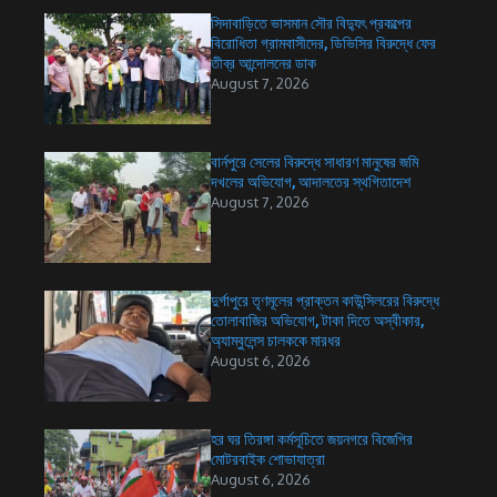
সিদাবাড়িতে ভাসমান সৌর বিদ্যুৎ প্রকল্পের
বিরোধিতা গ্রামবাসীদের, ডিভিসির বিরুদ্ধে ফের
তীব্র আন্দোলনের ডাক
August 7, 2026
বার্নপুরে সেলের বিরুদ্ধে সাধারণ মানুষের জমি
দখলের অভিযোগ, আদালতের স্থগিতাদেশ
August 7, 2026
দুর্গাপুরে তৃণমূলের প্রাক্তন কাউন্সিলরের বিরুদ্ধে
তোলাবাজির অভিযোগ, টাকা দিতে অস্বীকার,
অ্যাম্বুলেন্স চালককে মারধর
August 6, 2026
হর ঘর তিরঙ্গা কর্মসূচিতে জয়নগরে বিজেপির
মোটরবাইক শোভাযাত্রা
August 6, 2026