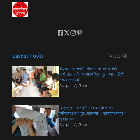
View All
Latest Posts
উত্তরবঙ্গে সরকারি চারুকলা কলেজ ও পর্ষদ
কার্যালয়ের দাবি, জলপাইগুড়িতে সুর চড়ালেন শিল্পী
মঞ্চের সদস্যরা
August 7, 2026
‘রক্তদাতা জোগাড়’-এর চক্র চালোনোর
অভিযোগে দুর্গাপুরে গ্রেফতার ৩ প্রাক্তন ছাত্র ও
তৃণমূল নেতা
August 7, 2026