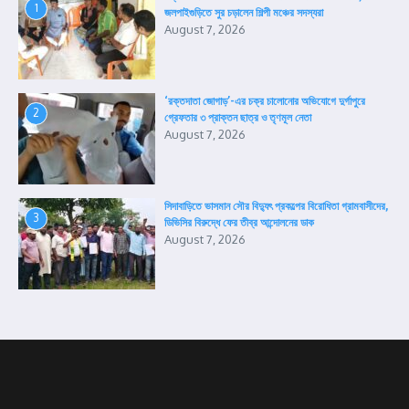
1
জলপাইগুড়িতে সুর চড়ালেন শিল্পী মঞ্চের সদস্যরা
August 7, 2026
‘রক্তদাতা জোগাড়’-এর চক্র চালোনোর অভিযোগে দুর্গাপুরে
2
গ্রেফতার ৩ প্রাক্তন ছাত্র ও তৃণমূল নেতা
August 7, 2026
সিদাবাড়িতে ভাসমান সৌর বিদ্যুৎ প্রকল্পের বিরোধিতা গ্রামবাসীদের,
3
ডিভিসির বিরুদ্ধে ফের তীব্র আন্দোলনের ডাক
August 7, 2026