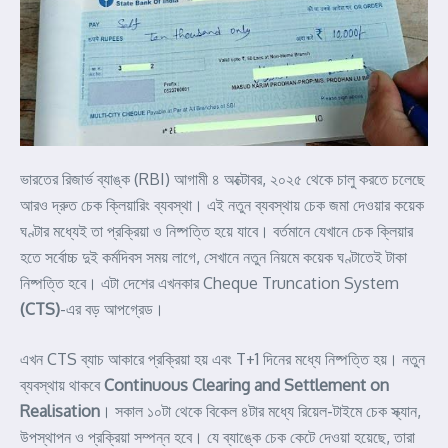
ভারতের রিজার্ভ ব্যাঙ্ক (RBI) আগামী ৪ অক্টোবর, ২০২৫ থেকে চালু করতে চলেছে
আরও দ্রুত চেক ক্লিয়ারিং ব্যবস্থা। এই নতুন ব্যবস্থায় চেক জমা দেওয়ার কয়েক
ঘণ্টার মধ্যেই তা প্রক্রিয়া ও নিষ্পত্তি হয়ে যাবে। বর্তমানে যেখানে চেক ক্লিয়ার
হতে সর্বোচ্চ দুই কর্মদিবস সময় লাগে, সেখানে নতুন নিয়মে কয়েক ঘণ্টাতেই টাকা
নিষ্পত্তি হবে। এটা দেশের এখনকার Cheque Truncation System
(CTS)
-এর বড় আপগ্রেড।
এখন CTS ব্যাচ আকারে প্রক্রিয়া হয় এবং T+1 দিনের মধ্যে নিষ্পত্তি হয়। নতুন
ব্যবস্থায় থাকবে
Continuous Clearing and Settlement on
Realisation
। সকাল ১০টা থেকে বিকেল ৪টার মধ্যে রিয়েল-টাইমে চেক স্ক্যান,
উপস্থাপন ও প্রক্রিয়া সম্পন্ন হবে। যে ব্যাঙ্কে চেক কেটে দেওয়া হয়েছে, তারা