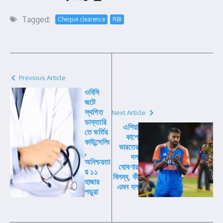
Tagged:
Cheque clearence
RBI
Previous Article
ওবিসি
জটে
স্থগিত
Next Article
ডাক্তারি
এশিয়া
তে ভর্তির
কাপে
কাউন্সেলিং
ভারতের
,
দল
অনিশ্চয়তা
ঘোষণায়
য় ১১
বিলম্ব, কী
হাজার
এমন হল
পড়ুয়া