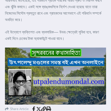
আরবিআই জানিয়েছে, এই পরিবর্তন গ্রাহক পরিষেবা আরও দ্রুত ও নিরাপদ করবে
এবং ঝুঁকি কমাবে। একই সঙ্গে ব্যাঙ্কগুলিকে নির্দেশ দেওয়া হয়েছে যাতে তারা
নিজেদের সিস্টেম প্রস্তুত রাখে এবং গ্রাহকদের আগেভাগে এই পরিবর্তন সম্পর্কে
অবহিত করে।
এই উদ্যোগে ব্যক্তিগত এবং ব্যবসায়িক— উভয় ক্ষেত্রেই সুবিধা হবে, কারণ
একই দিনে চেকের টাকা অ্যাকাউন্টে পাওয়া যাবে।
Share Article