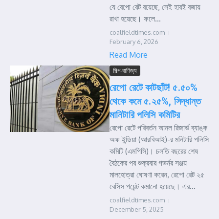
যে রেপো রেট রয়েছে, সেই হারই বজায়
রাখা হয়েছে। ফলে...
coalfieldtimes.com
February 6, 2026
Read More
শিল্প-বাণিজ্য
রেপো রেটে কাটছাঁট! ৫.৫০%
থেকে কমে ৫.২৫%, সিদ্ধান্ত
মানিটারি পলিসি কমিটির
রেপো রেটে পরিবর্তন আনল রিজার্ভ ব্যাঙ্ক
অফ ইন্ডিয়া (আরবিআই)-র মনিটারি পলিসি
কমিটি (এমপিসি)। চলতি বছরের শেষ
বৈঠকের পর শুক্রবার গভর্নর সঞ্জয়
মালহোত্রা ঘোষণা করেন, রেপো রেট ২৫
বেসিস পয়েন্ট কমানো হয়েছে। এর...
coalfieldtimes.com
December 5, 2025