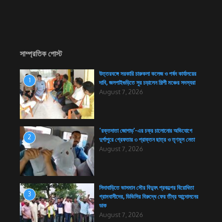
সাম্প্রতিক পোস্ট
উত্তরবঙ্গে সরকারি চারুকলা কলেজ ও পর্ষদ কার্যালয়ের
1
দাবি, জলপাইগুড়িতে সুর চড়ালেন শিল্পী মঞ্চের সদস্যরা
August 7, 2026
‘রক্তদাতা জোগাড়’-এর চক্র চালোনোর অভিযোগে
2
দুর্গাপুরে গ্রেফতার ৩ প্রাক্তন ছাত্র ও তৃণমূল নেতা
August 7, 2026
সিদাবাড়িতে ভাসমান সৌর বিদ্যুৎ প্রকল্পের বিরোধিতা
3
গ্রামবাসীদের, ডিভিসির বিরুদ্ধে ফের তীব্র আন্দোলনের
ডাক
August 7, 2026