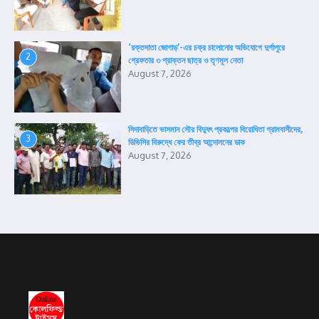
‘রক্তদাতা জোগাড়’-এর চক্র চালোনোর অভিযোগে দুর্গাপুরে
2
গ্রেফতার ৩ প্রাক্তন ছাত্র ও তৃণমূল নেতা
August 7, 2026
সিদাবাড়িতে ভাসমান সৌর বিদ্যুৎ প্রকল্পের বিরোধিতা গ্রামবাসীদের,
3
ডিভিসির বিরুদ্ধে ফের তীব্র আন্দোলনের ডাক
August 7, 2026