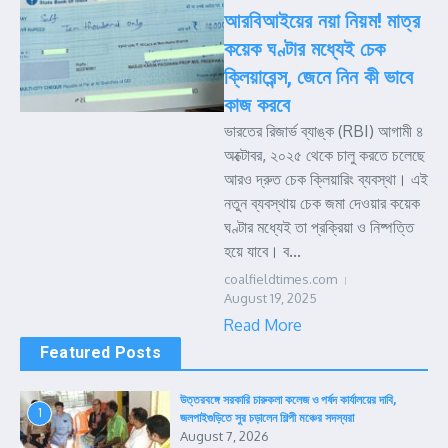
আরবিআইয়ের নয়া নিয়ম! মাত্র
কয়েক ঘণ্টার মধ্যেই চেক
ক্লিয়ারেন্স, জেনে নিন কী ভাবে
কাজ করবে
ভারতের রিজার্ভ ব্যাঙ্ক (RBI) আগামী ৪
অক্টোবর, ২০২৫ থেকে চালু করতে চলেছে
আরও দ্রুত চেক ক্লিয়ারিং ব্যবস্থা। এই
নতুন ব্যবস্থায় চেক জমা দেওয়ার কয়েক
ঘণ্টার মধ্যেই তা প্রক্রিয়া ও নিষ্পত্তি
হয়ে যাবে। ব...
coalfieldtimes.com
August 19, 2025
Read More
Featured Posts
উত্তরবঙ্গে সরকারি চারুকলা কলেজ ও পর্ষদ কার্যালয়ের দাবি,
1
জলপাইগুড়িতে সুর চড়ালেন শিল্পী মঞ্চের সদস্যরা
August 7, 2026