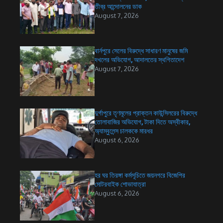
তীব্র আন্দোলনের ডাক
August 7, 2026
বার্নপুরে সেলের বিরুদ্ধে সাধারণ মানুষের জমি
দখলের অভিযোগ, আদালতের স্থগিতাদেশ
August 7, 2026
দুর্গাপুরে তৃণমূলের প্রাক্তন কাউন্সিলরের বিরুদ্ধে
তোলাবাজির অভিযোগ, টাকা দিতে অস্বীকার,
অ্যাম্বুলেন্স চালককে মারধর
August 6, 2026
হর ঘর তিরঙ্গা কর্মসূচিতে জয়নগরে বিজেপির
মোটরবাইক শোভাযাত্রা
August 6, 2026