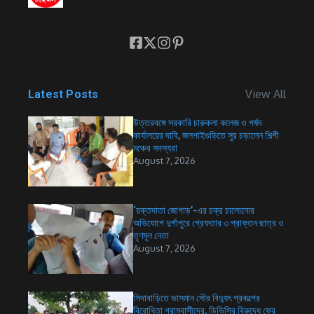
View All
Latest Posts
উত্তরবঙ্গে সরকারি চারুকলা কলেজ ও পর্ষদ
কার্যালয়ের দাবি, জলপাইগুড়িতে সুর চড়ালেন শিল্পী
মঞ্চের সদস্যরা
August 7, 2026
‘রক্তদাতা জোগাড়’-এর চক্র চালোনোর
অভিযোগে দুর্গাপুরে গ্রেফতার ৩ প্রাক্তন ছাত্র ও
তৃণমূল নেতা
August 7, 2026
সিদাবাড়িতে ভাসমান সৌর বিদ্যুৎ প্রকল্পের
বিরোধিতা গ্রামবাসীদের, ডিভিসির বিরুদ্ধে ফের