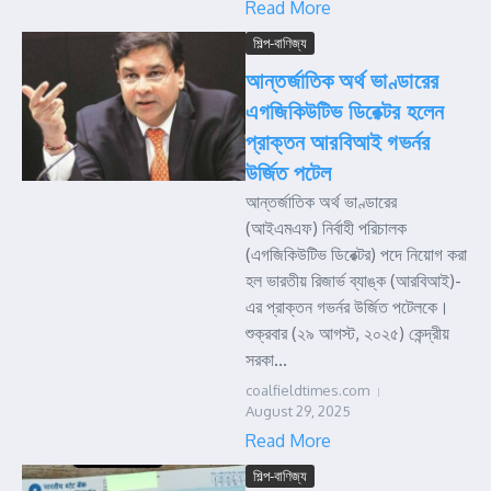
Read More
শিল্প-বাণিজ্য
আন্তর্জাতিক অর্থ ভাণ্ডারের
এগজিকিউটিভ ডিরেক্টর হলেন
প্রাক্তন আরবিআই গভর্নর
উর্জিত পটেল
আন্তর্জাতিক অর্থ ভাণ্ডারের
(আইএমএফ) নির্বাহী পরিচালক
(এগজিকিউটিভ ডিরেক্টর) পদে নিয়োগ করা
হল ভারতীয় রিজার্ভ ব্যাঙ্ক (আরবিআই)-
এর প্রাক্তন গভর্নর উর্জিত পটেলকে।
শুক্রবার (২৯ আগস্ট, ২০২৫) কেন্দ্রীয়
সরকা...
coalfieldtimes.com
August 29, 2025
Read More
শিল্প-বাণিজ্য