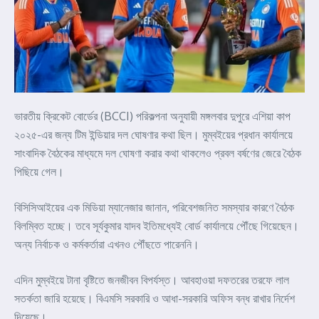
ভারতীয় ক্রিকেট বোর্ডের (BCCI) পরিকল্পনা অনুযায়ী মঙ্গলবার দুপুরে এশিয়া কাপ
২০২৫-এর জন্য টিম ইন্ডিয়ার দল ঘোষণার কথা ছিল। মুম্বইয়ের প্রধান কার্যালয়ে
সাংবাদিক বৈঠকের মাধ্যমে দল ঘোষণা করার কথা থাকলেও প্রবল বর্ষণের জেরে বৈঠক
পিছিয়ে গেল।
বিসিসিআইয়ের এক মিডিয়া ম্যানেজার জানান, পরিবেশজনিত সমস্যার কারণে বৈঠক
বিলম্বিত হচ্ছে। তবে সূর্যকুমার যাদব ইতিমধ্যেই বোর্ড কার্যালয়ে পৌঁছে গিয়েছেন।
অন্য নির্বাচক ও কর্মকর্তারা এখনও পৌঁছতে পারেননি।
এদিন মুম্বইয়ে টানা বৃষ্টিতে জনজীবন বিপর্যস্ত। আবহাওয়া দফতরের তরফে লাল
সতর্কতা জারি হয়েছে। বিএমসি সরকারি ও আধা-সরকারি অফিস বন্ধ রাখার নির্দেশ
দিয়েছে।