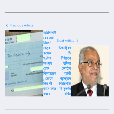
Previous Article
আরবিআই
য়ের নয়া
Next Article
নিয়ম!
মাত্র
উপরাষ্ট্রপ
কয়েক
তি
ঘণ্টার
নির্বাচনে
মধ্যেই
ইন্ডিয়া
চেক
জোটের
ক্লিয়ারেন্স
প্রার্থী
, জেনে
প্রাক্তন
নিন কী
বিচারপতি
ভাবে কাজ
বি সুদর্শন
করবে
রেড্ডি