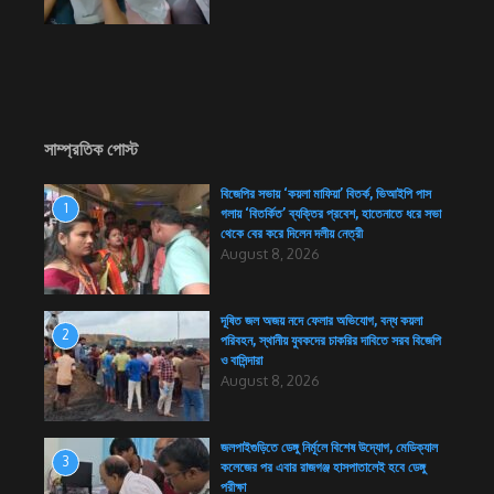
সাম্প্রতিক পোস্ট
বিজেপির সভায় ‘কয়লা মাফিয়া’ বিতর্ক, ভিআইপি পাস
1
গলায় ‘বিতর্কিত’ ব্যক্তির প্রবেশ, হাতেনাতে ধরে সভা
থেকে বের করে দিলেন দলীয় নেত্রী
August 8, 2026
দূষিত জল অজয় নদে ফেলার অভিযোগ, বন্ধ কয়লা
2
পরিবহন, স্থানীয় যুবকদের চাকরির দাবিতে সরব বিজেপি
ও বাসিন্দারা
August 8, 2026
জলপাইগুড়িতে ডেঙ্গু নির্মূলে বিশেষ উদ্যোগ, মেডিক্যাল
3
কলেজের পর এবার রাজগঞ্জ হাসপাতালেই হবে ডেঙ্গু
পরীক্ষা