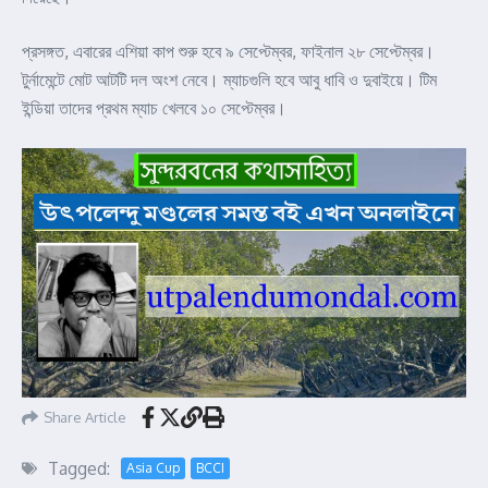
প্রসঙ্গত, এবারের এশিয়া কাপ শুরু হবে ৯ সেপ্টেম্বর, ফাইনাল ২৮ সেপ্টেম্বর।
টুর্নামেন্টে মোট আটটি দল অংশ নেবে। ম্যাচগুলি হবে আবু ধাবি ও দুবাইয়ে। টিম
ইন্ডিয়া তাদের প্রথম ম্যাচ খেলবে ১০ সেপ্টেম্বর।
Share Article
Tagged:
Asia Cup
BCCI