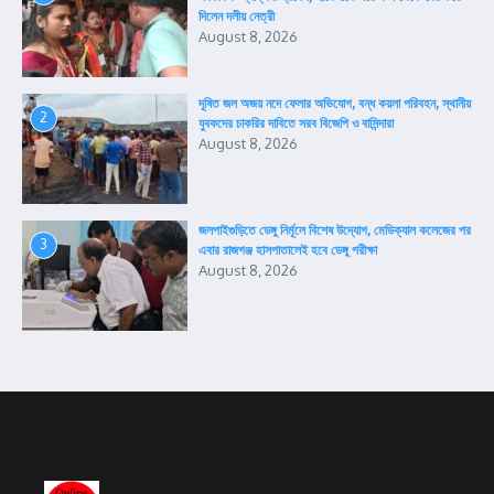
দিলেন দলীয় নেত্রী
August 8, 2026
দূষিত জল অজয় নদে ফেলার অভিযোগ, বন্ধ কয়লা পরিবহন, স্থানীয়
2
যুবকদের চাকরির দাবিতে সরব বিজেপি ও বাসিন্দারা
August 8, 2026
জলপাইগুড়িতে ডেঙ্গু নির্মূলে বিশেষ উদ্যোগ, মেডিক্যাল কলেজের পর
3
এবার রাজগঞ্জ হাসপাতালেই হবে ডেঙ্গু পরীক্ষা
August 8, 2026