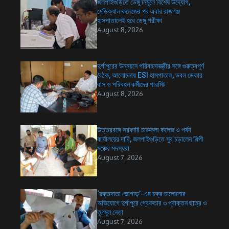
জলপাইগুড়িতে ডেঙ্গু নির্মূলে বিশেষ উদ্যোগ,
মেডিক্যাল কলেজের পর এবার রাজগঞ্জ
হাসপাতালেই হবে ডেঙ্গু পরীক্ষা
August 8, 2026
দুর্গাপুরের উন্নয়নে পরিবহনমন্ত্রীর সঙ্গে গুরুত্বপূর্ণ
বৈঠক, আলোচনায় ESI হাসপাতাল, ডবল ডেকার
বাস ও পরিবহন কর্মীদের পারমিট
August 8, 2026
উত্তরবঙ্গে সরকারি চারুকলা কলেজ ও পর্ষদ
কার্যালয়ের দাবি, জলপাইগুড়িতে সুর চড়ালেন শিল্পী
মঞ্চের সদস্যরা
August 7, 2026
‘রক্তদাতা জোগাড়’-এর চক্র চালোনোর
অভিযোগে দুর্গাপুরে গ্রেফতার ৩ প্রাক্তন ছাত্র ও
তৃণমূল নেতা
August 7, 2026