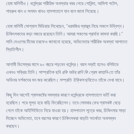
হেমা মালিনীও। ধর্মেন্দ্রর শারীরিক অবস্থার খবর পেয়ে গোবিন্দা, আমিশা পটেল,
শাহরুখ খান ও সলমন খানও হাসপাতালে যান বলে জানা গিয়েছে।
হেমা মালিনী সোশ্যাল মিডিয়ায় লিখেছেন, “ধরমজির স্বাস্থ্য নিয়ে সকলে উদ্বিগ্ন।
চিকিৎসকদের কড়া নজরে রয়েছেন তিনি। আমরা সকলের প্রার্থনা কামনা করছি।”
সানি দেওলের টিমের তরফেও জানানো হয়েছে, অভিনেতার শারীরিক অবস্থা আপাতত
স্থিতিশীল।
আগামী ডিসেম্বর মাসে ৯০ বছরে পড়বেন ধর্মেন্দ্র। বয়স নব্বই হলেও বলিউডে
এখনও সক্রিয় তিনি। সাম্প্রতিক ছবি
রকি অউর রানি কি প্রেম কাহানি
-তে তাঁর
অভিনয় দর্শকদের মন জয় করেছিল। সম্প্রতি
ইক্কিস
ছবিতেও তাঁকে দেখা যাবে।
কিছু দিন আগেই শ্বাসকষ্টের সমস্যার কারণে ধর্মেন্দ্রকে হাসপাতালে ভর্তি করা
হয়েছিল। পরে সুস্থ হয়ে বাড়ি ফিরেছিলেন। তবে সোমবার ফের শ্বাসকষ্ট বেড়ে
গেলে তাঁকে আইসিইউতে নিয়ে যাওয়া হয়। হাসপাতাল সূত্রে খবর, চিকিৎসায় সাড়া
দিচ্ছেন অভিনেতা, তবে বয়সের কারণে চিকিৎসকরা বাড়তি সতর্কতা অবলম্বন
করছেন।