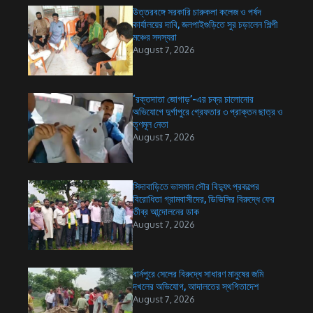
উত্তরবঙ্গে সরকারি চারুকলা কলেজ ও পর্ষদ
কার্যালয়ের দাবি, জলপাইগুড়িতে সুর চড়ালেন শিল্পী
মঞ্চের সদস্যরা
August 7, 2026
‘রক্তদাতা জোগাড়’-এর চক্র চালোনোর
অভিযোগে দুর্গাপুরে গ্রেফতার ৩ প্রাক্তন ছাত্র ও
তৃণমূল নেতা
August 7, 2026
সিদাবাড়িতে ভাসমান সৌর বিদ্যুৎ প্রকল্পের
বিরোধিতা গ্রামবাসীদের, ডিভিসির বিরুদ্ধে ফের
তীব্র আন্দোলনের ডাক
August 7, 2026
বার্নপুরে সেলের বিরুদ্ধে সাধারণ মানুষের জমি
দখলের অভিযোগ, আদালতের স্থগিতাদেশ
August 7, 2026