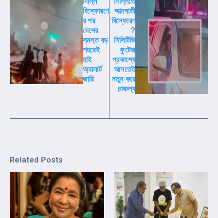
দিল্লি
দিল্লিতে
বিস্ফোরণে
আত্মঘাতী
র পর
বিস্ফোরণ
দেশের
?
সমস্ত বড়
সিসিটিভি
শহরেই
ফুটেজ
হাই
প্রকাশ্যে
অ্যালার্ট
আসতেই
জারি
নতুন করে
চাঞ্চল্য
Related Posts