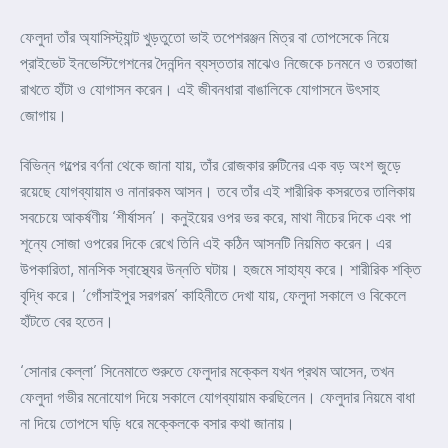
ফেলুদা তাঁর অ্যাসিস্ট্যান্ট খুড়তুতো ভাই তপেশরঞ্জন মিত্র বা তোপসেকে নিয়ে
প্রাইভেট ইনভেস্টিগেশনের দৈনন্দিন ব্যস্ততার মাঝেও নিজেকে চনমনে ও তরতাজা
রাখতে হাঁটা ও যোগাসন করেন। এই জীবনধারা বাঙালিকে যোগাসনে উৎসাহ
জোগায়।
বিভিন্ন গল্পের বর্ণনা থেকে জানা যায়, তাঁর রোজকার রুটিনের এক বড় অংশ জুড়ে
রয়েছে যোগব্যায়াম ও নানারকম আসন। তবে তাঁর এই শারীরিক কসরতের তালিকায়
সবচেয়ে আকর্ষণীয় ‘শীর্ষাসন’। কনুইয়ের ওপর ভর করে, মাথা নীচের দিকে এবং পা
শূন্যে সোজা ওপরের দিকে রেখে তিনি এই কঠিন আসনটি নিয়মিত করেন। এর
উপকারিতা, মানসিক স্বাস্থ্যের উন্নতি ঘটায়। হজমে সাহায্য করে। শারীরিক শক্তি
বৃদ্ধি করে। ‘গোঁসাইপুর সরগরম’ কাহিনীতে দেখা যায়, ফেলুদা সকালে ও বিকেলে
হাঁটতে বের হতেন।
‘সোনার কেল্লা’ সিনেমাতে শুরুতে ফেলুদার মক্কেল যখন প্রথম আসেন, তখন
ফেলুদা গভীর মনোযোগ দিয়ে সকালে যোগব্যায়াম করছিলেন। ফেলুদার নিয়মে বাধা
না দিয়ে তোপসে ঘড়ি ধরে মক্কেলকে বসার কথা জানায়।