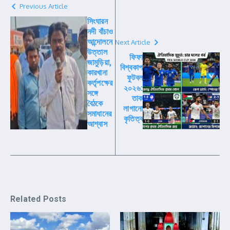
Previous Article
সিংঘারন
নদী বাঁচাও
আন্দোলনে
Next Article
উত্তাল
ফিফা
জামুড়িয়া,
বিশ্বকাপ
কারখানা
ফুটবল
কর্তৃপক্ষের
২০২৬:
সঙ্গে
তাক
বৈঠকে
লাগানো
সমাধানের
কৃতিত্ব
আশ্বাস
Related Posts