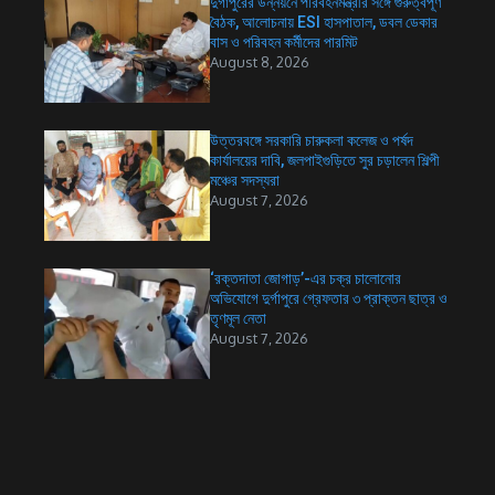
দুর্গাপুরের উন্নয়নে পরিবহনমন্ত্রীর সঙ্গে গুরুত্বপূর্ণ
বৈঠক, আলোচনায় ESI হাসপাতাল, ডবল ডেকার
বাস ও পরিবহন কর্মীদের পারমিট
August 8, 2026
উত্তরবঙ্গে সরকারি চারুকলা কলেজ ও পর্ষদ
কার্যালয়ের দাবি, জলপাইগুড়িতে সুর চড়ালেন শিল্পী
মঞ্চের সদস্যরা
August 7, 2026
‘রক্তদাতা জোগাড়’-এর চক্র চালোনোর
অভিযোগে দুর্গাপুরে গ্রেফতার ৩ প্রাক্তন ছাত্র ও
তৃণমূল নেতা
August 7, 2026