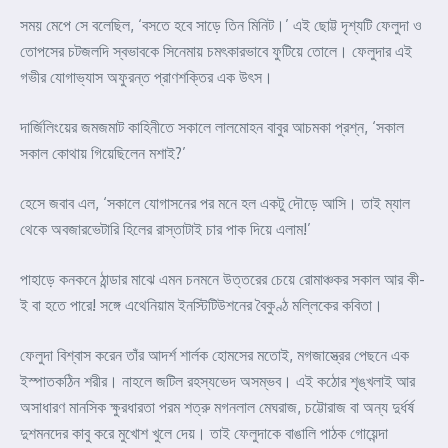
সময় মেপে সে বলেছিল, ‘বসতে হবে সাড়ে তিন মিনিট।’ এই ছোট্ট দৃশ্যটি ফেলুদা ও
তোপসের চটজলদি স্বভাবকে সিনেমায় চমৎকারভাবে ফুটিয়ে তোলে। ফেলুদার এই
গভীর যোগাভ্যাস অফুরন্ত প্রাণশক্তির এক উৎস।
দার্জিলিংয়ের জমজমাট কাহিনীতে সকালে লালমোহন বাবুর আচমকা প্রশ্ন, ‘সকাল
সকাল কোথায় গিয়েছিলেন মশাই?’
হেসে জবাব এল, ‘সকালে যোগাসনের পর মনে হল একটু দৌড়ে আসি। তাই ম্যাল
থেকে অবজারভেটারি হিলের রাস্তাটাই চার পাক দিয়ে এলাম!’
পাহাড়ে কনকনে ঠান্ডার মাঝে এমন চনমনে উত্তরের চেয়ে রোমাঞ্চকর সকাল আর কী-
ই বা হতে পারে! সঙ্গে এথেনিয়াম ইনস্টিটিউশনের বৈকুণ্ঠ মল্লিকের কবিতা।
ফেলুদা বিশ্বাস করেন তাঁর আদর্শ শার্লক হোমসের মতোই, মগজাস্ত্রের পেছনে এক
ইস্পাতকঠিন শরীর। নাহলে জটিল রহস্যভেদ অসম্ভব। এই কঠোর শৃঙ্খলাই আর
অসাধারণ মানসিক ক্ষুরধারতা পরম শত্রু মগনলাল মেঘরাজ, চট্টোরাজ বা অন্য দুর্ধর্ষ
দুশমনদের কাবু করে মুখোশ খুলে দেয়। তাই ফেলুদাকে বাঙালি পাঠক গোয়েন্দা