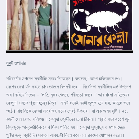
মুকুট তপাদার
শরীরচর্চার উপদেশ স্বামীজি স্বয়ং দিয়েছেন। বলতেন, ‘আগে চরিত্রবান হও।
দেশের সেবা যদি করতে চাও তাহলে বিপ্লবী হও।’ নিবেদিতা স্বামীজির এই উপদেশ
স্মরণ করিয়ে দিতেন – ‘লাঠি, মুগুর খেলবে, শরীরচর্চা করবে।’ আর বাংলা সাহিত্যের
ফেলুদা! ওরফে প্রদোষচন্দ্র মিত্র। নামটা শুনেই মনটা তৃপ্ত হয়ে যায়, আনন্দে ভরে
ওঠে। বাঙালিকে দেওয়া সত্যজিৎ রায়ের শ্রেষ্ঠ উপহার। যা এক অমর সৃষ্টি। ২১,
রজনী সেন রোড, বালিগঞ্জ। ফেলুদা প্রেমীদের চেনা ঠিকানা। প্রতি বছর ২১শে জুন
বিশ্বজুড়ে আন্তর্জাতিক যোগ দিবস পালিত হয়। ফেলুদা সুস্বাস্থ্য ও মগজাস্ত্রের
পুষ্টির জন্য প্রতিদিন সকালে আধঘণ্টা নিয়ম করে নানা রকমের যোগাসন করেন।