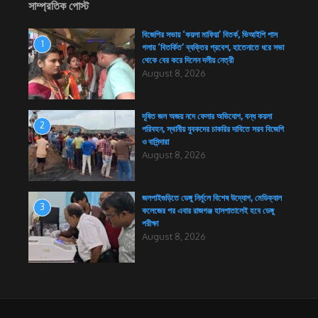
সাম্প্রতিক পোস্ট
বিজেপির সভায় ‘কয়লা মাফিয়া’ বিতর্ক, ভিআইপি পাস
1
গলায় ‘বিতর্কিত’ ব্যক্তির প্রবেশ, হাতেনাতে ধরে সভা
থেকে বের করে দিলেন দলীয় নেত্রী
August 8, 2026
দূষিত জল অজয় নদে ফেলার অভিযোগ, বন্ধ কয়লা
2
পরিবহন, স্থানীয় যুবকদের চাকরির দাবিতে সরব বিজেপি
ও বাসিন্দারা
August 8, 2026
জলপাইগুড়িতে ডেঙ্গু নির্মূলে বিশেষ উদ্যোগ, মেডিক্যাল
3
কলেজের পর এবার রাজগঞ্জ হাসপাতালেই হবে ডেঙ্গু
পরীক্ষা
August 8, 2026