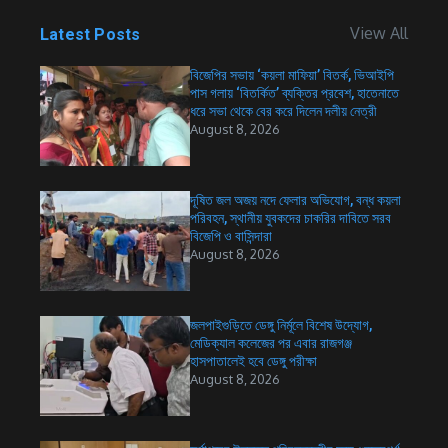
View All
Latest Posts
বিজেপির সভায় ‘কয়লা মাফিয়া’ বিতর্ক, ভিআইপি
পাস গলায় ‘বিতর্কিত’ ব্যক্তির প্রবেশ, হাতেনাতে
ধরে সভা থেকে বের করে দিলেন দলীয় নেত্রী
August 8, 2026
দূষিত জল অজয় নদে ফেলার অভিযোগ, বন্ধ কয়লা
পরিবহন, স্থানীয় যুবকদের চাকরির দাবিতে সরব
বিজেপি ও বাসিন্দারা
August 8, 2026
জলপাইগুড়িতে ডেঙ্গু নির্মূলে বিশেষ উদ্যোগ,
মেডিক্যাল কলেজের পর এবার রাজগঞ্জ
হাসপাতালেই হবে ডেঙ্গু পরীক্ষা
August 8, 2026