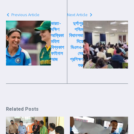
Previous Article
Next Article
ভারত-
দুর্গাপুর
দক্ষিণ
পশ্চিম
আফ্রিকা
বিধানসভা
মহিলা
দিয়ে
বিশ্বকাপ
বিএলও-
ফাইনাল
দের
আজ
প্রশিক্ষণ
শুরু
Related Posts