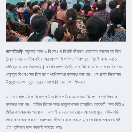
জলপাইগুড়ি
: স্কুলের কাজ ও বিএলও-র ডিউটি কীভাবে একযোগে করবেন তা নিয়ে
চিন্তায় অনেক শিক্ষকই। এর পাশাপাশি পর্যাপ্ত নিরাপত্তা নিয়েই কাজ করতে
চাইছেন অনেক বিএলওই। রবিবার জলপাইগুড়ি সদর বিডিও অফিসে সদর বিধানসভা
কেন্দ্রের বিএলওদের তিন ধাপে প্রশিক্ষণের ব্যবস্থা করা হয়। সেখানেই নিজেদের
উদ্বেগের কথা তুলে ধরেন একাংশ বিএলও তথা শিক্ষক।
এ দিন সকাল থেকে বিকেল পর্যন্ত তিন পর্যায়ে ২৮৩ জন বিএলও-র প্রশিক্ষণের
ব্যবস্থা করা হয়। হাজির ছিলেন সদর মহকুমাশাসক তমোজিৎ চক্রবর্তী, সদর বিডিও
মিহির কর্মকার-সহ অনেকে। আগামী ৪ নভেম্বর থেকে এলাকায় ঘুরে, বাড়ি-বাড়ি
গিয়ে কাজ শুরু করবেন বিএলওরা৷ কীভাবে কাজ করতে হবে সে দিকে লক্ষ্য রেখেই
এই প্রশিক্ষণ বলে সরকারি সূত্রের খবর৷