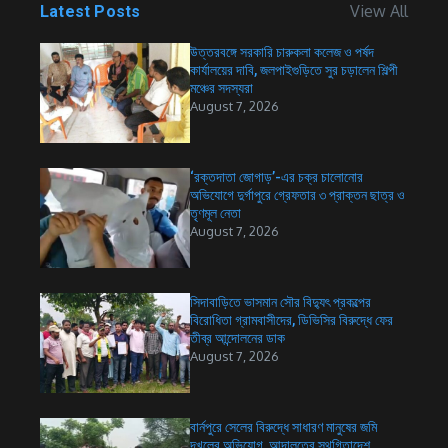
View All
Latest Posts
উত্তরবঙ্গে সরকারি চারুকলা কলেজ ও পর্ষদ
কার্যালয়ের দাবি, জলপাইগুড়িতে সুর চড়ালেন শিল্পী
মঞ্চের সদস্যরা
August 7, 2026
‘রক্তদাতা জোগাড়’-এর চক্র চালোনোর
অভিযোগে দুর্গাপুরে গ্রেফতার ৩ প্রাক্তন ছাত্র ও
তৃণমূল নেতা
August 7, 2026
সিদাবাড়িতে ভাসমান সৌর বিদ্যুৎ প্রকল্পের
বিরোধিতা গ্রামবাসীদের, ডিভিসির বিরুদ্ধে ফের
তীব্র আন্দোলনের ডাক
August 7, 2026
বার্নপুরে সেলের বিরুদ্ধে সাধারণ মানুষের জমি
দখলের অভিযোগ, আদালতের স্থগিতাদেশ