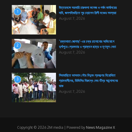
উত্তরবঙ্গে সরকারি চারুকলা কলেজ ও পর্ষদ কার্যালয়ের
1
দাবি, জলপাইগুড়িতে সুর চড়ালেন শিল্পী মঞ্চের সদস্যরা
August 7, 2026
‘রক্তদাতা জোগাড়’-এর চক্র চালোনোর অভিযোগে
2
দুর্গাপুরে গ্রেফতার ৩ প্রাক্তন ছাত্র ও তৃণমূল নেতা
August 7, 2026
সিদাবাড়িতে ভাসমান সৌর বিদ্যুৎ প্রকল্পের বিরোধিতা
3
গ্রামবাসীদের, ডিভিসির বিরুদ্ধে ফের তীব্র আন্দোলনের
ডাক
August 7, 2026
Copyright © 2026 2M media | Powered by
News Magazine X