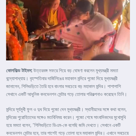
কোলফিল্ড টাইমস:
উত্তরবঙ্গ সফরে গিয়ে বড় ঘোষণা করলেন মুখ্যমন্ত্রী মমতা
বন্দ্যোপাধ্যায়। বৃহস্পতিবার দার্জিলিঙের মহাকাল মন্দিরে পুজো দিয়ে মুখ্যমন্ত্রী
জানালেন, শিলিগুড়িতে তৈরি হবে বাংলার সবচেয়ে বড় মহাকাল মন্দির। পাশাপাশি
সেখানে একটি আধুনিক কনভেনশন সেন্টার গড়ে তোলার পরিকল্পনাও করেছেন তিনি।
মন্দিরে সূর্যমুখী ফুল ও দুধ দিয়ে পুজো দেন মুখ্যমন্ত্রী। স্থানীয়দের সঙ্গে কথা বলেন,
মন্দিরের পুরোহিতদের সঙ্গেও মতবিনিময় করেন। পুজো শেষে সাংবাদিকদের মুখোমুখি
হয়ে মমতা বলেন, “শিলিগুড়িতে ডিএম-কে বলেছি জমি দেখতে। সেখানে একটি
কনভেনশন সেন্টার হবে, তার পাশেই গড়ে তোলা হবে মহাকাল মন্দির। এখানে সবচেয়ে