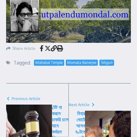
Share Article
Tagged:
Mahakal Temple
Mamata Banerjee
Siliguri
Previous Article
Next Article
টেট না
করলে
বিহার
চাকরি চলে
ভোটে
যাবে
আসন
কর্মরত
বণ্টনে