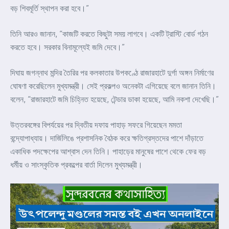
বড় শিবমূর্তি স্থাপন করা হবে।”
তিনি আরও জানান, “কাজটি করতে কিছুটা সময় লাগবে। একটি ট্রাস্টি বোর্ড গঠন
করতে হবে। সরকার বিনামূল্যেই জমি দেবে।”
দিঘায় জগন্নাথ মন্দির তৈরির পর কলকাতার উপকণ্ঠে রাজারহাটে দুর্গা অঙ্গন নির্মাণের
ঘোষণা করেছিলেন মুখ্যমন্ত্রী। সেই প্রকল্পও অনেকটা এগিয়েছে বলে জানান তিনি।
বলেন, “রাজারহাটে জমি চিহ্নিত হয়েছে, টেন্ডার ডাকা হয়েছে, আমি নকশা দেখেছি।”
উত্তরবঙ্গের বিপর্যয়ের পর দ্বিতীয় দফায় পাহাড় সফরে গিয়েছেন মমতা
বন্দ্যোপাধ্যায়। দার্জিলিঙে প্রশাসনিক বৈঠক করে ক্ষতিগ্রস্তদের পাশে দাঁড়াতে
একাধিক পদক্ষেপের আশ্বাস দেন তিনি। পাহাড়ের মানুষের পাশে থেকে ফের বড়
ধর্মীয় ও সাংস্কৃতিক প্রকল্পের বার্তা দিলেন মুখ্যমন্ত্রী।