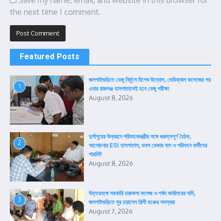
Save my name, email, and website in this browser for
the next time I comment.
Featured Posts
জলপাইগুড়িতে ডেঙ্গু নির্মূলে বিশেষ উদ্যোগ, মেডিক্যাল কলেজের পর
1
এবার রাজগঞ্জ হাসপাতালেই হবে ডেঙ্গু পরীক্ষা
August 8, 2026
দুর্গাপুরের উন্নয়নে পরিবহনমন্ত্রীর সঙ্গে গুরুত্বপূর্ণ বৈঠক,
2
আলোচনায় ESI হাসপাতাল, ডবল ডেকার বাস ও পরিবহন কর্মীদের
পারমিট
August 8, 2026
উত্তরবঙ্গে সরকারি চারুকলা কলেজ ও পর্ষদ কার্যালয়ের দাবি,
3
জলপাইগুড়িতে সুর চড়ালেন শিল্পী মঞ্চের সদস্যরা
August 7, 2026