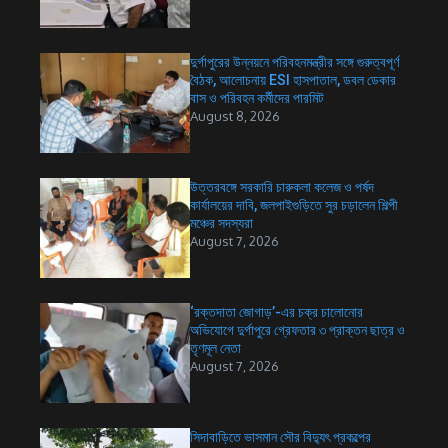
দুর্গাপুরের উন্নয়নে পরিবহনমন্ত্রীর সঙ্গে গুরুত্বপূর্ণ
বৈঠক, আলোচনায় ESI হাসপাতাল, ডবল ডেকার
বাস ও পরিবহন কর্মীদের পারমিট
August 8, 2026
উত্তরবঙ্গে সরকারি চারুকলা কলেজ ও পর্ষদ
কার্যালয়ের দাবি, জলপাইগুড়িতে সুর চড়ালেন শিল্পী
মঞ্চের সদস্যরা
August 7, 2026
‘রক্তদাতা জোগাড়’-এর চক্র চালোনোর
অভিযোগে দুর্গাপুরে গ্রেফতার ৩ প্রাক্তন ছাত্র ও
তৃণমূল নেতা
August 7, 2026
সিদাবাড়িতে ভাসমান সৌর বিদ্যুৎ প্রকল্পের