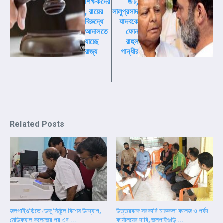
শিক্ষকদের
জট,
, রায়ের
লালুপ্রসাদ
বিরুদ্ধে
যাদবকে
আদালতে
ফোন
যাচ্ছে
রাহুল
রাজ্য
গান্ধীর
Related Posts
জলপাইগুড়িতে ডেঙ্গু নির্মূলে বিশেষ উদ্যোগ,
উত্তরবঙ্গে সরকারি চারুকলা কলেজ ও পর্ষদ
মেডিক্যাল কলেজের পর এব ...
কার্যালয়ের দাবি, জলপাইগুড়ি ...