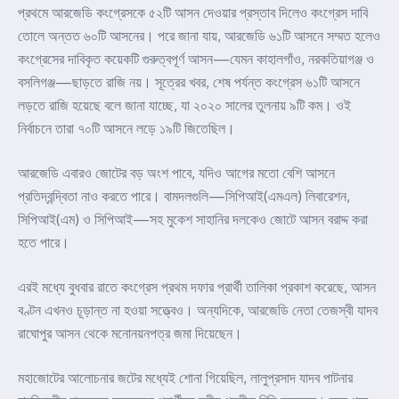
প্রথমে আরজেডি কংগ্রেসকে ৫২টি আসন দেওয়ার প্রস্তাব দিলেও কংগ্রেস দাবি
তোলে অন্তত ৬০টি আসনের। পরে জানা যায়, আরজেডি ৬১টি আসনে সম্মত হলেও
কংগ্রেসের দাবিকৃত কয়েকটি গুরুত্বপূর্ণ আসন—যেমন কাহালগাঁও, নরকতিয়াগঞ্জ ও
বসলিগঞ্জ—ছাড়তে রাজি নয়। সূত্রের খবর, শেষ পর্যন্ত কংগ্রেস ৬১টি আসনে
লড়তে রাজি হয়েছে বলে জানা যাচ্ছে, যা ২০২০ সালের তুলনায় ৯টি কম। ওই
নির্বাচনে তারা ৭০টি আসনে লড়ে ১৯টি জিতেছিল।
আরজেডি এবারও জোটের বড় অংশ পাবে, যদিও আগের মতো বেশি আসনে
প্রতিদ্বন্দ্বিতা নাও করতে পারে। বামদলগুলি—সিপিআই(এমএল) লিবারেশন,
সিপিআই(এম) ও সিপিআই—সহ মুকেশ সাহানির দলকেও জোটে আসন বরাদ্দ করা
হতে পারে।
এরই মধ্যে বুধবার রাতে কংগ্রেস প্রথম দফার প্রার্থী তালিকা প্রকাশ করেছে, আসন
বণ্টন এখনও চূড়ান্ত না হওয়া সত্ত্বেও। অন্যদিকে, আরজেডি নেতা তেজস্বী যাদব
রাঘোপুর আসন থেকে মনোনয়নপত্র জমা দিয়েছেন।
মহাজোটের আলোচনার জটের মধ্যেই শোনা গিয়েছিল, লালুপ্রসাদ যাদব পাটনার