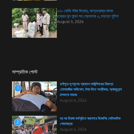
২৩০ কেজি গাঁজা উদ্ধার, আন্তঃরাজ্য মাদক
চক্রের মূল পান্ডা সহ গ্রেফতার ৩, তদন্তে পুলিশ
August 5, 2026
সাম্প্রতিক পোস্ট
দুর্গাপুরে তৃণমূলের প্রাক্তন কাউন্সিলরের বিরুদ্ধে
1
তোলাবাজির অভিযোগ, টাকা দিতে অস্বীকার, অ্যাম্বুলেন্স
চালককে মারধর
August 6, 2026
হর ঘর তিরঙ্গা কর্মসূচিতে জয়নগরে বিজেপির মোটরবাইক
2
শোভাযাত্রা
August 6, 2026