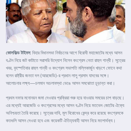
কোলফিল্ড টাইমস
: বিহার বিধানসভা নির্বাচনের আগে বিরোধী মহাজোটের মধ্যে আসন
বণ্টন নিয়ে জট কাটাতে সরাসরি উদ্যোগ নিলেন কংগ্রেস নেতা রাহুল গান্ধী। সূত্রের
খবর, বৃহস্পতিবার রাহুল গান্ধী ও কংগ্রেস সভাপতি মল্লিকার্জুন খাড়গে ফোনে কথা
বলেন রাষ্ট্রীয় জনতা দল (আরজেডি)-র প্রধান লালু প্রসাদ যাদবের সঙ্গে।
আলোচনার লক্ষ্য—চলমান অচলাবস্থা ভেঙে আসন সমঝোতা চূড়ান্ত করা।
প্রথম দফার মনোনয়ন জমা দেওয়ার প্রক্রিয়া শুরু হয়ে যাওয়ায় সময়ের চাপ বাড়ছে।
এর মধ্যেই আরজেডি ও কংগ্রেসের মধ্যে আসন বণ্টন নিয়ে মতভেদ জোটের ঐক্যে
অনিশ্চয়তা তৈরি করেছে। সূত্রের দাবি, মূল বিরোধের কেন্দ্র করে রয়েছে কংগ্রেসকে
কতগুলি আসন দেওয়া হবে এবং কয়েকটি ঐতিহ্যবাহী আসন নিয়ে মতপার্থক্য।