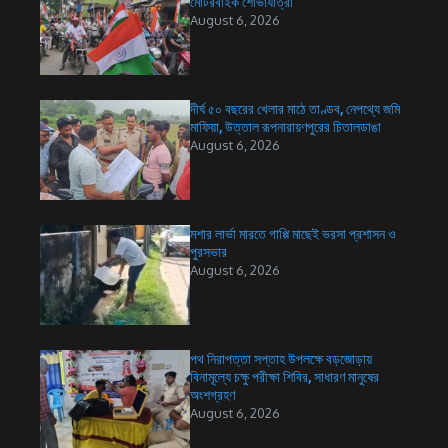
মোটরবাইক শোভাযাত্রা
August 6, 2026
দীর্ঘ ৫০ বছরের খেলার মাঠে তাণ্ডব, নেপথ্যে জমি
মাফিয়া, উত্তাল রূপনারায়ণপুরের চিতালডাঙা
August 6, 2026
মশার লার্ভা মারতে গাপ্পি মাছেই ভরসা প্রশাসন ও
পুরসভার
August 6, 2026
পথ নিরাপত্তা সপ্তাহ উপলক্ষে বড়জোড়ায়
বিনামূল্যে চক্ষু পরীক্ষা শিবির, সাধারণ মানুষের
অংশগ্রহণ
August 6, 2026