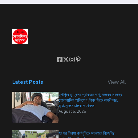
View All
Latest Posts
দুর্গাপুরে তৃণমূলের প্রাক্তন কাউন্সিলরের বিরুদ্ধে
তোলাবাজির অভিযোগ, টাকা দিতে অস্বীকার,
অ্যাম্বুলেন্স চালককে মারধর
August 6, 2026
হর ঘর তিরঙ্গা কর্মসূচিতে জয়নগরে বিজেপির