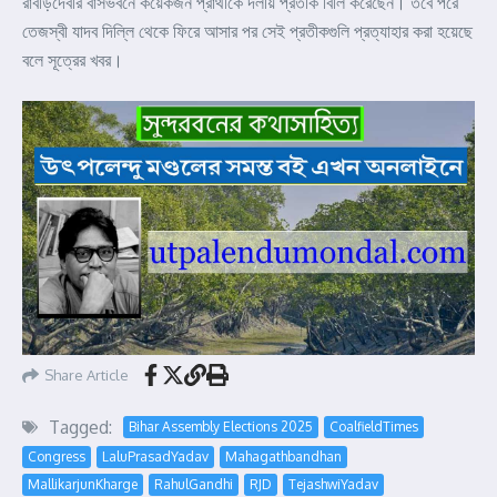
রাবড়িদেবীর বাসভবনে কয়েকজন প্রার্থীকে দলীয় প্রতীক বিলি করেছেন। তবে পরে
তেজস্বী যাদব দিল্লি থেকে ফিরে আসার পর সেই প্রতীকগুলি প্রত্যাহার করা হয়েছে
বলে সূত্রের খবর।
Share Article
Tagged:
Bihar Assembly Elections 2025
CoalfieldTimes
Congress
LaluPrasadYadav
Mahagathbandhan
MallikarjunKharge
RahulGandhi
RJD
TejashwiYadav