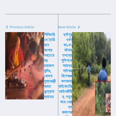
Previous Article
Next Article
শিলিগুড়ি
দুর্গাপুর
তে তৈরি
ধর্ষণ
হবে
কাণ্ড:
বাংলার
ঘটনার
সবচেয়ে
তদন্তে
বড়
পুলিশকে
মহাকাল
সাহায্য
মন্দির,
সাইবার
ঘোষণা
বিশেষজ্ঞ
মুখ্যমন্ত্রী
কলকাতা
মমতা
হাইকোর্টের
বন্দ্যোপা
আইনজীবী
ধ্যায়ের
র, নতুন
করে ঘেরা
হল
জঙ্গলের