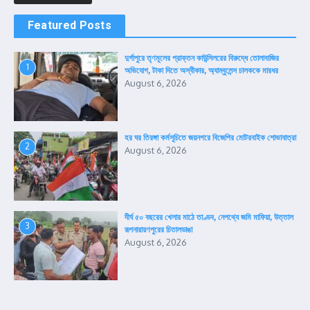
Featured Posts
দুর্গাপুরে তৃণমূলের প্রাক্তন কাউন্সিলরের বিরুদ্ধে তোলাবাজির
1
অভিযোগ, টাকা দিতে অস্বীকার, অ্যাম্বুলেন্স চালককে মারধর
August 6, 2026
হর ঘর তিরঙ্গা কর্মসূচিতে জয়নগরে বিজেপির মোটরবাইক শোভাযাত্রা
2
August 6, 2026
দীর্ঘ ৫০ বছরের খেলার মাঠে তাণ্ডব, নেপথ্যে জমি মাফিয়া, উত্তাল
3
রূপনারায়ণপুরের চিতালডাঙা
August 6, 2026