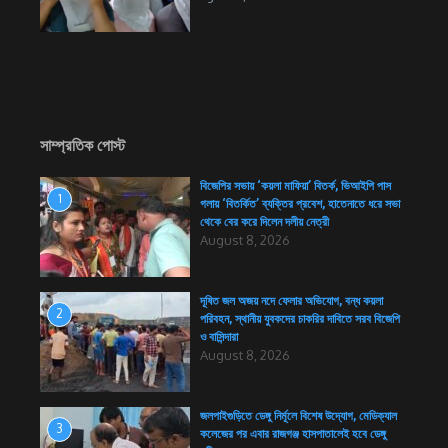
সাম্প্রতিক পোস্ট
বিজেপির সভায় ‘কয়লা মাফিয়া’ বিতর্ক, ভিআইপি পাস
1
গলায় ‘বিতর্কিত’ ব্যক্তির প্রবেশ, হাতেনাতে ধরে সভা
থেকে বের করে দিলেন দলীয় নেত্রী
August 8, 2026
দূষিত জল অজয় নদে ফেলার অভিযোগ, বন্ধ কয়লা
2
পরিবহন, স্থানীয় যুবকদের চাকরির দাবিতে সরব বিজেপি
ও বাসিন্দারা
August 8, 2026
জলপাইগুড়িতে ডেঙ্গু নির্মূলে বিশেষ উদ্যোগ, মেডিক্যাল
3
কলেজের পর এবার রাজগঞ্জ হাসপাতালেই হবে ডেঙ্গু