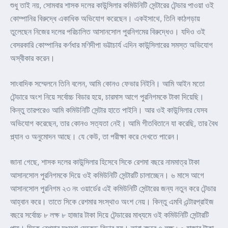
শুধু তাই নয়, সোমবার শাসক দলের কাউন্সিলার কমিউনিটি সেন্টারের টেন্ডার পাওয়া ওই
কোম্পানির বিরুদ্ধে একাধিক অভিযোগ করেছেন। একইসাথে, তিনি কাঠগড়ায়
তুলেছেন নিজের দলের পরিচালিত আসানসোল পুরনিগমের বিরুদ্ধেও। যদিও ওই
বেসরকারি কোম্পানির কর্ণধার মণিদীপা ভট্টাচার্য এদিন কাউন্সিলারের সমস্ত অভিযোগ
অস্বীকার করেন।
সাংবাদিক সম্মেলনে তিনি বলেন, আমি কোনও ফেভার নিইনি। আমি আইন মতো
টেন্ডারে অংশ নিয়ে সর্বোচ্চ বিডার হয়ে, চারমাস আগে পুরনিগমকে টাকা দিয়েছি।
কিন্তু তারপরেও আমি কমিউনিটি সেন্টার হাতে পাইনি। আর ওই কাউন্সিলার যেসব
অভিযোগ করেছেন, তার কোনও সত্যতা নেই। আমি গীতবিতানে যা করেছি, তার বৈধ
প্ল্যান ও অনুমোদন আছে। যে কেউ, তা পরীক্ষা করে দেখতে পারেন।
জানা গেছে, শাসক দলের কাউন্সিলার হিসেবে সিকে রেশমা বছরে নামমাত্র টাকা
আসানসোল পুরনিগমকে দিয়ে ওই কমিউনিটি সেন্টারটি চালাচ্ছেন। ৬ মাসে আগে
আসানসোল পুরনিগম ২৩ নং ওয়ার্ডের এই কমিউনিটি সেন্টারের জন্য নতুন করে টেন্ডার
আহ্বান করে। তাতে সিকে রেশমার সংস্থাও অংশ নেয়। কিন্তু এমবি এন্টারপ্রাইজ
বছরে সর্বোচ্চ ৮ লক্ষ ৮ হাজার টাকা দিয়ে টেন্ডারের মাধ্যমে ওই কমিউনিটি সেন্টারটি
পায়। সিকে রেশমার সংস্থা সেকেন্ড বিডার হয়। তারা বছরে ৭ লক্ষ ৮০ হাজার টাকা