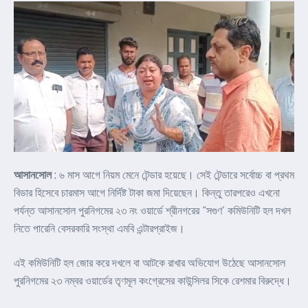
আসানসোল
: ৬ মাস আগে নিয়ম মেনে টেন্ডার হয়েছে। সেই টেন্ডারে সর্বোচ্চ বা প্রথম
বিডার হিসেবে চারমাস আগে নির্দিষ্ট টাকা জমা দিয়েছেন। কিন্তু তারপরেও এখনো
পর্যন্ত আসানসোল পুরনিগমের ২৩ নং ওয়ার্ডে শ্রীনগরের “সগুণ’ কমিউনিটি হল দখল
নিতে পারেনি বেসরকারি সংস্থা এমবি এন্টারপ্রাইজ।
এই কমিউনিটি হল জোর করে দখলে বা আটকে রাখার অভিযোগ উঠেছে আসানসোল
পুরনিগমের ২৩ নম্বর ওয়ার্ডের তৃণমূল কংগ্রেসের কাউন্সিলর সিকে রেশমার বিরুদ্ধে।