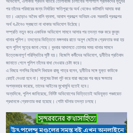
অভিযোগ, এলাকায় প্রভাব খাটিয়ে তোলাবাজি চালানোর পাশাপাশি শ্রমিকদের মৃত্যুর
পর তাঁদের পরিবারের জন্য নির্ধারিত ক্ষতিপূরণের অর্থ থেকেও কাটমানি আদায় করা
হত। এছাড়াও অবৈধ বালি ব্যবসা, আবাস প্রকল্পে অনিয়ম এবং সরকারি প্রকল্পের
অর্থ বণ্টনেও স্বচ্ছতা না থাকার অভিযোগ উঠেছে।
সম্প্রতি নতুন করে একাধিক অভিযোগ সামনে আসার পর তদন্ত শুরু করে বুদবুদ
থানার পুলিশ। তদন্তের ভিত্তিতে মঙ্গলবার রাতে অনুপ মেটেকে গ্রেফতার করা হয়
বলে পুলিশ সূত্রে জানা গেছে। বুধবার আদালতে তোলার সময় থানার সামনে
উত্তেজনাপূর্ণ পরিস্থিতির সৃষ্টি হয়। বিজেপি কর্মীদের অভিযোগ, দুর্নীতির প্রতিবাদ
জানাতে গেলে পুলিশ তাঁদের বাধা দেওয়ার চেষ্টা করে।
এ বিষয়ে গলসির বিজেপি বিধায়ক রাজু পাত্র বলেন, দুর্নীতির সঙ্গে যুক্ত কাউকে
রেহাই দেওয়া হবে না। মানুষের টাকা লুট করে যারা বছরের পর বছর ক্ষমতার
অপব্যবহার করেছে, তাদের আইনের মুখোমুখি হতেই হবে।
অন্যদিকে, পুলিশ জানিয়েছে, নির্দিষ্ট অভিযোগের ভিত্তিতেই অভিযুক্ত পঞ্চায়েত
প্রধানকে গ্রেফতার করা হয়েছে। গোটা ঘটনার তদন্ত চলছে।