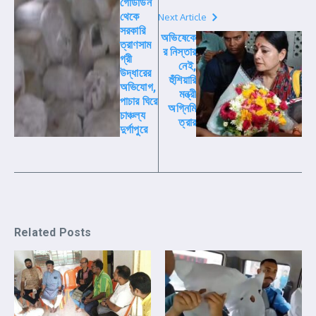
গোডাউন
থেকে
Next Article
সরকারি
অভিষেকে
ত্রাণসাম
র নিস্তার
গ্রী
নেই,
উদ্ধারের
হুঁশিয়ারি
অভিযোগ,
মন্ত্রী
পাচার ঘিরে
অগ্নিমি
চাঞ্চল্য
ত্রার
দুর্গাপুরে
Related Posts