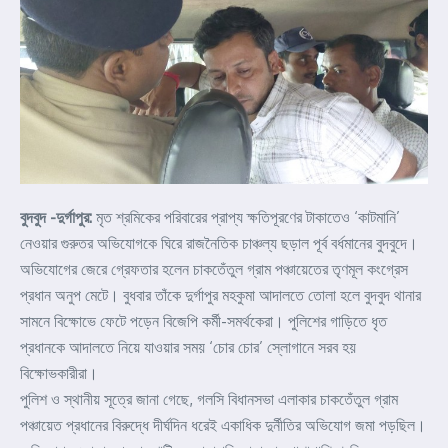
বুদবুদ -দুর্গাপুর:
মৃত শ্রমিকের পরিবারের প্রাপ্য ক্ষতিপূরণের টাকাতেও ‘কাটমানি’
নেওয়ার গুরুতর অভিযোগকে ঘিরে রাজনৈতিক চাঞ্চল্য ছড়াল পূর্ব বর্ধমানের বুদবুদে।
অভিযোগের জেরে গ্রেফতার হলেন চাকতেঁতুল গ্রাম পঞ্চায়েতের তৃণমূল কংগ্রেস
প্রধান অনুপ মেটে। বুধবার তাঁকে দুর্গাপুর মহকুমা আদালতে তোলা হলে বুদবুদ থানার
সামনে বিক্ষোভে ফেটে পড়েন বিজেপি কর্মী-সমর্থকেরা। পুলিশের গাড়িতে ধৃত
প্রধানকে আদালতে নিয়ে যাওয়ার সময় ‘চোর চোর’ স্লোগানে সরব হয়
বিক্ষোভকারীরা।
পুলিশ ও স্থানীয় সূত্রে জানা গেছে, গলসি বিধানসভা এলাকার চাকতেঁতুল গ্রাম
পঞ্চায়েত প্রধানের বিরুদ্ধে দীর্ঘদিন ধরেই একাধিক দুর্নীতির অভিযোগ জমা পড়ছিল।