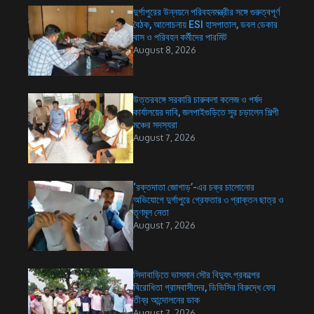
দুর্গাপুরের উন্নয়নে পরিবহনমন্ত্রীর সঙ্গে গুরুত্বপূর্ণ
বৈঠক, আলোচনায় ESI হাসপাতাল, ডবল ডেকার
বাস ও পরিবহন কর্মীদের পারমিট
August 8, 2026
উত্তরবঙ্গে সরকারি চারুকলা কলেজ ও পর্ষদ
কার্যালয়ের দাবি, জলপাইগুড়িতে সুর চড়ালেন শিল্পী
মঞ্চের সদস্যরা
August 7, 2026
‘রক্তদাতা জোগাড়’-এর চক্র চালোনোর
অভিযোগে দুর্গাপুরে গ্রেফতার ৩ প্রাক্তন ছাত্র ও
তৃণমূল নেতা
August 7, 2026
সিদাবাড়িতে ভাসমান সৌর বিদ্যুৎ প্রকল্পের
বিরোধিতা গ্রামবাসীদের, ডিভিসির বিরুদ্ধে ফের
তীব্র আন্দোলনের ডাক
August 7, 2026