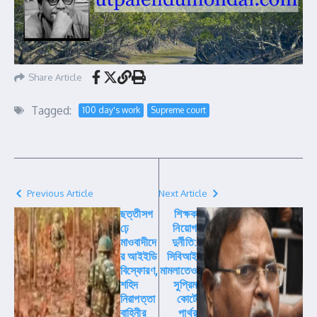
Share Article
Tagged:
100 day's work
Supreme court
Previous Article
Next Article
ছত্তীসগ
শিক্ষক
ঢ়ে
নিয়োগ
মাওবাদীদে
দুর্নীতি:
র আইইডি
সিবিআই
বিস্ফোরণ,
মামলাতেও
শহিদ
সুপ্রিম
নিরাপত্তা
কোর্টে
বাহিনীর
পার্থর