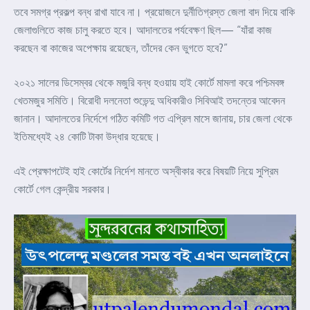
তবে সমগ্র প্রকল্প বন্ধ রাখা যাবে না। প্রয়োজনে দুর্নীতিগ্রস্ত জেলা বাদ দিয়ে বাকি
জেলাগুলিতে কাজ চালু করতে হবে। আদালতের পর্যবেক্ষণ ছিল— “যাঁরা কাজ
করছেন বা কাজের অপেক্ষায় রয়েছেন, তাঁদের কেন ভুগতে হবে?”
২০২১ সালের ডিসেম্বর থেকে মজুরি বন্ধ হওয়ায় হাই কোর্টে মামলা করে পশ্চিমবঙ্গ
খেতমজুর সমিতি। বিরোধী দলনেতা শুভেন্দু অধিকারীও সিবিআই তদন্তের আবেদন
জানান। আদালতের নির্দেশে গঠিত কমিটি গত এপ্রিল মাসে জানায়, চার জেলা থেকে
ইতিমধ্যেই ২৪ কোটি টাকা উদ্ধার হয়েছে।
এই প্রেক্ষাপটেই হাই কোর্টের নির্দেশ মানতে অস্বীকার করে বিষয়টি নিয়ে সুপ্রিম
কোর্টে গেল কেন্দ্রীয় সরকার।