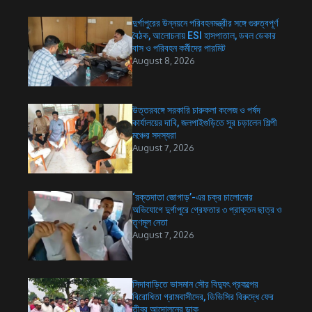
দুর্গাপুরের উন্নয়নে পরিবহনমন্ত্রীর সঙ্গে গুরুত্বপূর্ণ
বৈঠক, আলোচনায় ESI হাসপাতাল, ডবল ডেকার
বাস ও পরিবহন কর্মীদের পারমিট
August 8, 2026
উত্তরবঙ্গে সরকারি চারুকলা কলেজ ও পর্ষদ
কার্যালয়ের দাবি, জলপাইগুড়িতে সুর চড়ালেন শিল্পী
মঞ্চের সদস্যরা
August 7, 2026
‘রক্তদাতা জোগাড়’-এর চক্র চালোনোর
অভিযোগে দুর্গাপুরে গ্রেফতার ৩ প্রাক্তন ছাত্র ও
তৃণমূল নেতা
August 7, 2026
সিদাবাড়িতে ভাসমান সৌর বিদ্যুৎ প্রকল্পের
বিরোধিতা গ্রামবাসীদের, ডিভিসির বিরুদ্ধে ফের
তীব্র আন্দোলনের ডাক