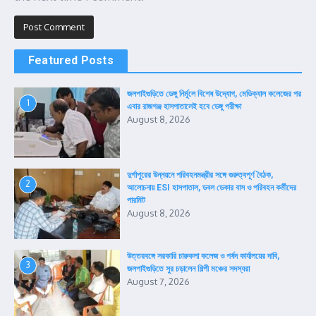
Featured Posts
জলপাইগুড়িতে ডেঙ্গু নির্মূলে বিশেষ উদ্যোগ, মেডিক্যাল কলেজের পর
1
এবার রাজগঞ্জ হাসপাতালেই হবে ডেঙ্গু পরীক্ষা
August 8, 2026
দুর্গাপুরের উন্নয়নে পরিবহনমন্ত্রীর সঙ্গে গুরুত্বপূর্ণ বৈঠক,
2
আলোচনায় ESI হাসপাতাল, ডবল ডেকার বাস ও পরিবহন কর্মীদের
পারমিট
August 8, 2026
উত্তরবঙ্গে সরকারি চারুকলা কলেজ ও পর্ষদ কার্যালয়ের দাবি,
3
জলপাইগুড়িতে সুর চড়ালেন শিল্পী মঞ্চের সদস্যরা
August 7, 2026