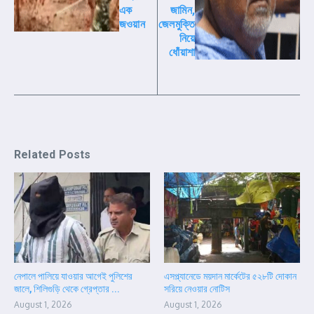
এক
জামিন,
জওয়ান
জেলমুক্তি
নিয়ে
ধোঁয়াশা
Related Posts
নেপালে পালিয়ে যাওয়ার আগেই পুলিশের
এসপ্ল্যানেডে ময়দান মার্কেটের ৫২৮টি দোকান
জালে, শিলিগুড়ি থেকে গ্রেপ্তার ...
সরিয়ে নেওয়ার নোটিস
August 1, 2026
August 1, 2026