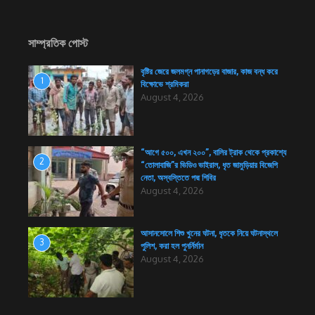
সাম্প্রতিক পোস্ট
বৃষ্টির জেরে জলমগ্ন পানাগড়ের বাজার, কাজ বন্ধ করে
1
বিক্ষোভে শ্রমিকরা
August 4, 2026
“আগে ৫০০, এখন ২০০”, বালির ট্রাক থেকে প্রকাশ্যে
2
“তোলাবাজি”র ভিডিও ভাইরাল, ধৃত জামুড়িয়ার বিজেপি
নেতা, অস্বস্তিতে পদ্ম শিবির
August 4, 2026
আসানসোলে শিশু খুনের ঘটনা, ধৃতকে নিয়ে ঘটনাস্থলে
3
পুলিশ, করা হল পুনর্নির্মান
August 4, 2026