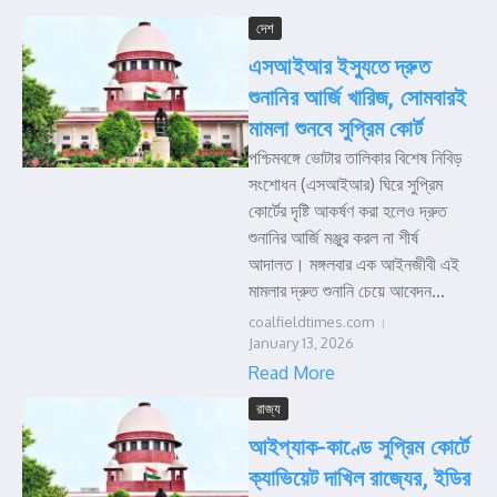
দেশ
এসআইআর ইস্যুতে দ্রুত
শুনানির আর্জি খারিজ, সোমবারই
মামলা শুনবে সুপ্রিম কোর্ট
পশ্চিমবঙ্গে ভোটার তালিকার বিশেষ নিবিড়
সংশোধন (এসআইআর) ঘিরে সুপ্রিম
কোর্টের দৃষ্টি আকর্ষণ করা হলেও দ্রুত
শুনানির আর্জি মঞ্জুর করল না শীর্ষ
আদালত। মঙ্গলবার এক আইনজীবী এই
মামলার দ্রুত শুনানি চেয়ে আবেদন...
coalfieldtimes.com
January 13, 2026
Read More
রাজ্য
আইপ্যাক-কাণ্ডে সুপ্রিম কোর্টে
ক্যাভিয়েট দাখিল রাজ্যের, ইডির