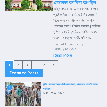
একতরফা শুনানিতে আপত্তি
আইপ্যাকের দফতর ও সংস্থার কর্ণধার
প্রতীক জৈনের বাড়িতে ইডির তল্লাশি
ঘিরে চলমান আইনি লড়াইয়ে আগাম
পদক্ষেপ করল পশ্চিমবঙ্গ সরকার। শনিবার
সুপ্রিম কোর্টে ক্যাভিয়েট দাখিল করেছে
রাজ্য। রাজ্যের আর্জি, এই মাম...
coalfieldtimes.com
January 10, 2026
Read More
1
2
3
...
6
Featured Posts
বৃষ্টির জেরে জলমগ্ন পানাগড়ের বাজার, কাজ বন্ধ করে বিক্ষোভে
1
শ্রমিকরা
August 4, 2026