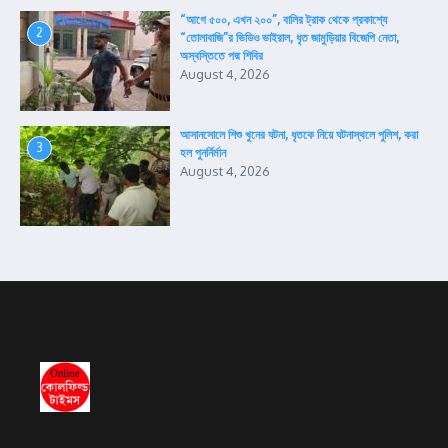
“আগে ৫০০, এখন ২০০”, বালির ট্রাক থেকে প্রকাশ্যে
2
“তোলাবাজি”র ভিডিও ভাইরাল, ধৃত জামুড়িয়ার বিজেপি নেতা,
অস্বস্তিতে পদ্ম শিবির
August 4, 2026
আসানসোলে শিশু খুনের ঘটনা, ধৃতকে নিয়ে ঘটনাস্থলে পুলিশ, করা
3
হল পুনর্নির্মান
August 4, 2026