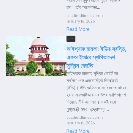
করেছিলেন মুকুল রায়ের পুত্র শুভ্রাংশু
রায়। তাঁর আবেদনের...
coalfieldtimes.com
January 16, 2026
Read More
দেশ
আইপ্যাক মামলা: ইডির স্বস্তি,
এফআইআরে স্থগিতাদেশ
সুপ্রিম কোর্টের
আইপ্যাক মামলায় সুপ্রিম কোর্টে বড়
স্বস্তি পেল এনফোর্সমেন্ট ডিরেক্টরেট
(ইডি)। ইডি অফিসারদের বিরুদ্ধে দায়ের
হওয়া এফআইআর-এর উপর স্থগিতাদেশ
দিয়েছে শীর্ষ আদালত। একই সঙ্গে
মুখ্যমন্ত্রী মমতা বন্দ্যোপাধ্য...
coalfieldtimes.com
January 15, 2026
Read More