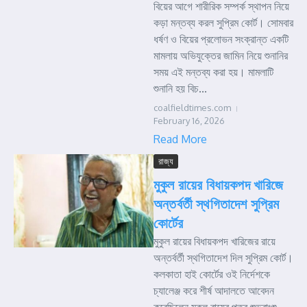
বিয়ের আগে শারীরিক সম্পর্ক স্থাপন নিয়ে
কড়া মন্তব্য করল সুপ্রিম কোর্ট। সোমবার
ধর্ষণ ও বিয়ের প্রলোভন সংক্রান্ত একটি
মামলায় অভিযুক্তের জামিন নিয়ে শুনানির
সময় এই মন্তব্য করা হয়। মামলাটি
শুনানি হয় বিচ...
coalfieldtimes.com
February 16, 2026
Read More
রাজ্য
মুকুল রায়ের বিধায়কপদ খারিজে
অন্তর্বর্তী স্থগিতাদেশ সুপ্রিম
কোর্টের
মুকুল রায়ের বিধায়কপদ খারিজের রায়ে
অন্তর্বর্তী স্থগিতাদেশ দিল সুপ্রিম কোর্ট।
কলকাতা হাই কোর্টের ওই নির্দেশকে
চ্যালেঞ্জ করে শীর্ষ আদালতে আবেদন