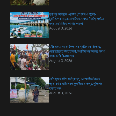
দুর্গাপুর ব্যারেজে ওয়াটার স্পোর্টস ও ইকো-
ট্যুরিজমের সম্ভাবনা খতিয়ে দেখতে নির্দেশ, পর্যটন
দপ্তরের চিঠিতে আশার আলো
August 3, 2026
এইচএমএসের কার্যকলাপের প্রতিবাদে বিক্ষোভ,
কোলিয়ারিতে উত্তেজনা, স্থানীয় শ্রমিকদের স্বার্থ
রক্ষার দাবি বিএমএসের
August 3, 2026
বেশি সুদের ফাঁদে সর্বস্বান্ত, ৩ লক্ষাধিক টাকার
প্রতারণার অভিযোগে কুলটিতে চাঞ্চল্য, পুলিশের
তদন্ত শুরু
August 3, 2026