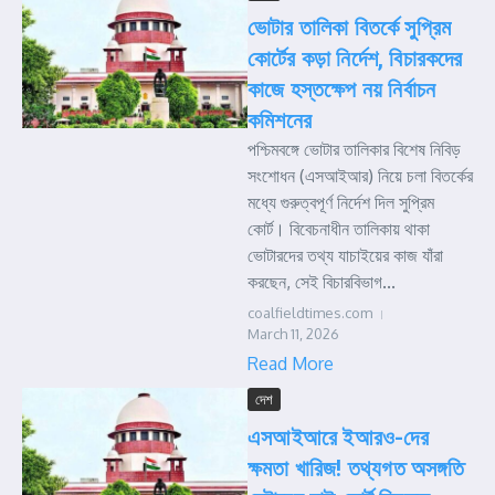
ভোটার তালিকা বিতর্কে সুপ্রিম
কোর্টের কড়া নির্দেশ, বিচারকদের
কাজে হস্তক্ষেপ নয় নির্বাচন
কমিশনের
পশ্চিমবঙ্গে ভোটার তালিকার বিশেষ নিবিড়
সংশোধন (এসআইআর) নিয়ে চলা বিতর্কের
মধ্যে গুরুত্বপূর্ণ নির্দেশ দিল সুপ্রিম
কোর্ট। বিবেচনাধীন তালিকায় থাকা
ভোটারদের তথ্য যাচাইয়ের কাজ যাঁরা
করছেন, সেই বিচারবিভাগ...
coalfieldtimes.com
March 11, 2026
Read More
দেশ
এসআইআরে ইআরও-দের
ক্ষমতা খারিজ! তথ্যগত অসঙ্গতি