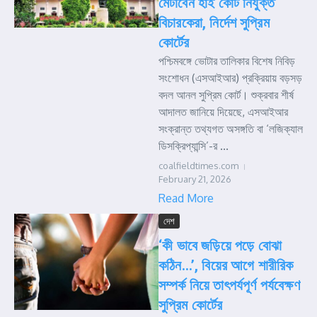
মেটাবেন হাই কোর্ট নিযুক্ত
বিচারকেরা, নির্দেশ সুপ্রিম
কোর্টের
পশ্চিমবঙ্গে ভোটার তালিকার বিশেষ নিবিড়
সংশোধন (এসআইআর) প্রক্রিয়ায় বড়সড়
বদল আনল সুপ্রিম কোর্ট। শুক্রবার শীর্ষ
আদালত জানিয়ে দিয়েছে, এসআইআর
সংক্রান্ত তথ্যগত অসঙ্গতি বা ‘লজিক্যাল
ডিসক্রিপ্যান্সি’-র ...
coalfieldtimes.com
February 21, 2026
Read More
দেশ
‘কী ভাবে জড়িয়ে পড়ে বোঝা
কঠিন…’, বিয়ের আগে শারীরিক
সম্পর্ক নিয়ে তাৎপর্যপূর্ণ পর্যবেক্ষণ
সুপ্রিম কোর্টের