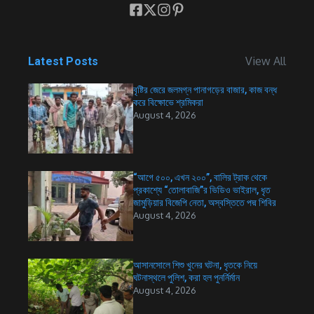
View All
Latest Posts
বৃষ্টির জেরে জলমগ্ন পানাগড়ের বাজার, কাজ বন্ধ
করে বিক্ষোভে শ্রমিকরা
August 4, 2026
“আগে ৫০০, এখন ২০০”, বালির ট্রাক থেকে
প্রকাশ্যে “তোলাবাজি”র ভিডিও ভাইরাল, ধৃত
জামুড়িয়ার বিজেপি নেতা, অস্বস্তিতে পদ্ম শিবির
August 4, 2026
আসানসোলে শিশু খুনের ঘটনা, ধৃতকে নিয়ে
ঘটনাস্থলে পুলিশ, করা হল পুনর্নির্মান
August 4, 2026