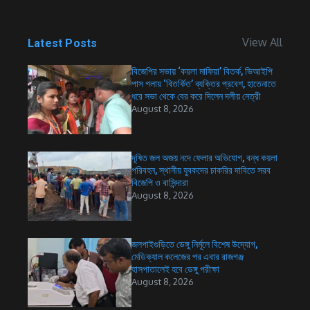
View All
Latest Posts
বিজেপির সভায় ‘কয়লা মাফিয়া’ বিতর্ক, ভিআইপি
পাস গলায় ‘বিতর্কিত’ ব্যক্তির প্রবেশ, হাতেনাতে
ধরে সভা থেকে বের করে দিলেন দলীয় নেত্রী
August 8, 2026
দূষিত জল অজয় নদে ফেলার অভিযোগ, বন্ধ কয়লা
পরিবহন, স্থানীয় যুবকদের চাকরির দাবিতে সরব
বিজেপি ও বাসিন্দারা
August 8, 2026
জলপাইগুড়িতে ডেঙ্গু নির্মূলে বিশেষ উদ্যোগ,
মেডিক্যাল কলেজের পর এবার রাজগঞ্জ
হাসপাতালেই হবে ডেঙ্গু পরীক্ষা
August 8, 2026