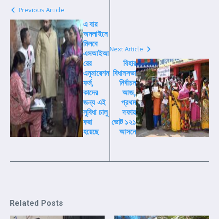
Previous Article
এ বার
অনলাইনে
মিলবে
Next Article
এসআইআ
রের
বিহার
এনুমারেশন
বিধানসভা
ফর্ম,
নির্বাচন
কাদের
আজ,
জন্য এই
প্রথম
সুবিধা চালু
দফায়
করা
ভোট ১২১
হয়েছে
আসনে
Related Posts