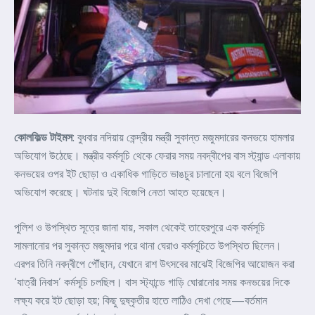
কোলফিল্ড টাইমস
: বুধবার নদিয়ায় কেন্দ্রীয় মন্ত্রী সুকান্ত মজুমদারের কনভয়ে হামলার
অভিযোগ উঠেছে। মন্ত্রীর কর্মসূচি থেকে ফেরার সময় নবদ্বীপের বাস স্ট্যান্ড এলাকায়
কনভয়ের ওপর ইট ছোড়া ও একাধিক গাড়িতে ভাঙচুর চালানো হয় বলে বিজেপি
অভিযোগ করেছে। ঘটনায় দুই বিজেপি নেতা আহত হয়েছেন।
পুলিশ ও উপস্থিত সূত্রে জানা যায়, সকাল থেকেই তাহেরপুরে এক কর্মসূচি
সামলানোর পর সুকান্ত মজুমদার পরে থানা ঘেরাও কর্মসূচিতে উপস্থিত ছিলেন।
এরপর তিনি নবদ্বীপে পৌঁছান, যেখানে রাশ উৎসবের মাঝেই বিজেপির আয়োজন করা
‘যাত্রী নিবাস’ কর্মসূচি চলছিল। বাস স্ট্যান্ডে গাড়ি ঘোরানোর সময় কনভয়ের দিকে
লক্ষ্য করে ইট ছোড়া হয়; কিছু দুষ্কৃতীর হাতে লাঠিও দেখা গেছে—বর্তমান