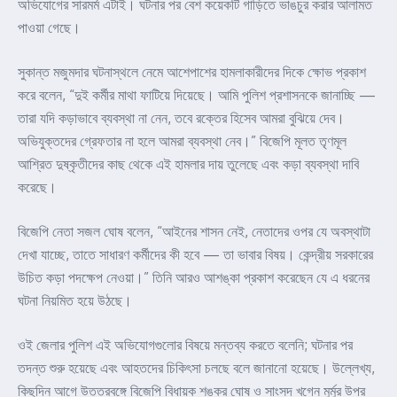
অভিযোগের সারমর্ম এটাই। ঘটনার পর বেশ কয়েকটি গাড়িতে ভাঙচুর করার আলামত
পাওয়া গেছে।
সুকান্ত মজুমদার ঘটনাস্থলে নেমে আশেপাশের হামলাকারীদের দিকে ক্ষোভ প্রকাশ
করে বলেন, “দুই কর্মীর মাথা ফাটিয়ে দিয়েছে। আমি পুলিশ প্রশাসনকে জানাচ্ছি —
তারা যদি কড়াভাবে ব্যবস্থা না নেন, তবে রক্তের হিসেব আমরা বুঝিয়ে দেব।
অভিযুক্তদের গ্রেফতার না হলে আমরা ব্যবস্থা নেব।” বিজেপি মূলত তৃণমূল
আশ্রিত দুষ্কৃতীদের কাছ থেকে এই হামলার দায় তুলেছে এবং কড়া ব্যবস্থা দাবি
করেছে।
বিজেপি নেতা সজল ঘোষ বলেন, “আইনের শাসন নেই, নেতাদের ওপর যে অবস্থাটা
দেখা যাচ্ছে, তাতে সাধারণ কর্মীদের কী হবে — তা ভাবার বিষয়। কেন্দ্রীয় সরকারের
উচিত কড়া পদক্ষেপ নেওয়া।” তিনি আরও আশঙ্কা প্রকাশ করেছেন যে এ ধরনের
ঘটনা নিয়মিত হয়ে উঠছে।
ওই জেলার পুলিশ এই অভিযোগগুলোর বিষয়ে মন্তব্য করতে বলেনি; ঘটনার পর
তদন্ত শুরু হয়েছে এবং আহতদের চিকিৎসা চলছে বলে জানানো হয়েছে। উল্লেখ্য,
কিছুদিন আগে উত্তরবঙ্গে বিজেপি বিধায়ক শঙ্কর ঘোষ ও সাংসদ খগেন মুর্মুর উপর