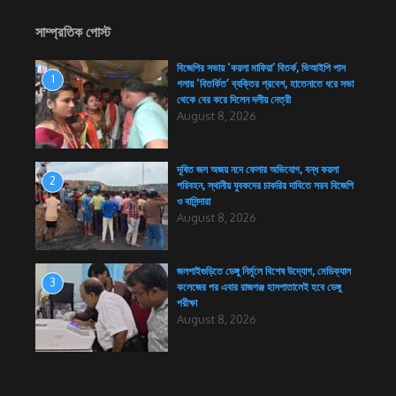
সাম্প্রতিক পোস্ট
বিজেপির সভায় ‘কয়লা মাফিয়া’ বিতর্ক, ভিআইপি পাস
1
গলায় ‘বিতর্কিত’ ব্যক্তির প্রবেশ, হাতেনাতে ধরে সভা
থেকে বের করে দিলেন দলীয় নেত্রী
August 8, 2026
দূষিত জল অজয় নদে ফেলার অভিযোগ, বন্ধ কয়লা
2
পরিবহন, স্থানীয় যুবকদের চাকরির দাবিতে সরব বিজেপি
ও বাসিন্দারা
August 8, 2026
জলপাইগুড়িতে ডেঙ্গু নির্মূলে বিশেষ উদ্যোগ, মেডিক্যাল
3
কলেজের পর এবার রাজগঞ্জ হাসপাতালেই হবে ডেঙ্গু
পরীক্ষা
August 8, 2026