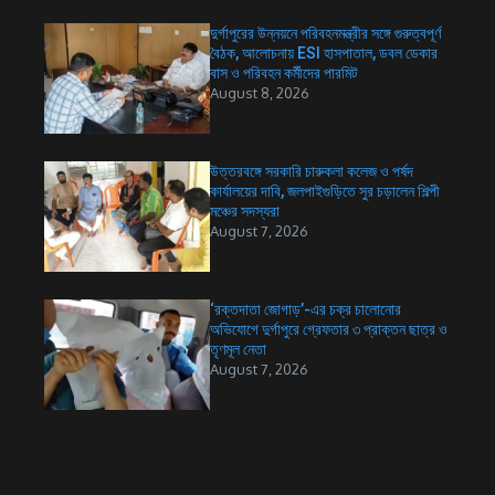
দুর্গাপুরের উন্নয়নে পরিবহনমন্ত্রীর সঙ্গে গুরুত্বপূর্ণ
বৈঠক, আলোচনায় ESI হাসপাতাল, ডবল ডেকার
বাস ও পরিবহন কর্মীদের পারমিট
August 8, 2026
উত্তরবঙ্গে সরকারি চারুকলা কলেজ ও পর্ষদ
কার্যালয়ের দাবি, জলপাইগুড়িতে সুর চড়ালেন শিল্পী
মঞ্চের সদস্যরা
August 7, 2026
‘রক্তদাতা জোগাড়’-এর চক্র চালোনোর
অভিযোগে দুর্গাপুরে গ্রেফতার ৩ প্রাক্তন ছাত্র ও
তৃণমূল নেতা
August 7, 2026