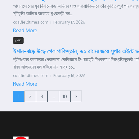
আসানসোলের যুব নিশানেবাজ অভিনব সাও ধারাবাহিকভাবে তাঁর কৃতিত্বপূর্ণ পারফরম্
স্বীকৃতি জানিয়ে রাজ্যের মুখ্যমন্ত্রী মম...
coalfieldtimes.com
February 17, 2026
Read More
খেলা
ঈশান-ঝড়ে উড়ে গেল পাকিস্তান, ৬১ রানের জয়ে সুপার এইটে 
শ্রীলঙ্কার কলম্বোর প্রেমদাসা স্টেডিয়ামে টি-টোয়েন্টি বিশ্বকাপে চিরপ্রতিদ্বন্দ
বাবর আজমদের দল গুটিয়ে যায় মাত্র ১১...
coalfieldtimes.com
February 16, 2026
Read More
1
2
3
...
10