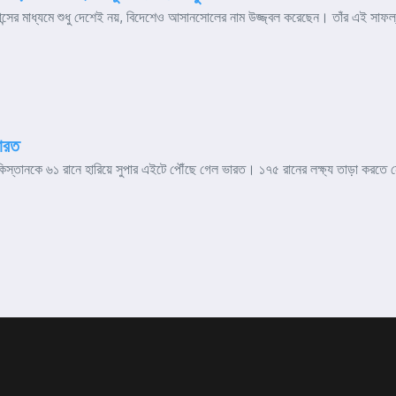
যান্সের মাধ্যমে শুধু দেশেই নয়, বিদেশেও আসানসোলের নাম উজ্জ্বল করেছেন। তাঁর এই সাফল
ভারত
্বী পাকিস্তানকে ৬১ রানে হারিয়ে সুপার এইটে পৌঁছে গেল ভারত। ১৭৫ রানের লক্ষ্য তাড়া করতে 