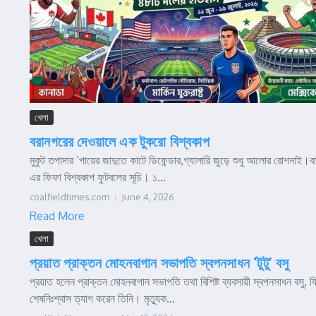
খেলা
বরানগরের দেওয়ালে এক টুকরো বিশ্বকাপ
মুকুট তপাদার ‘পায়ের জাদুতে কাটে ডিফেন্ডার,গ্যালারি জুড়ে শুধু আলোর রোশনাই
এর ফিফা বিশ্বকাপ ফুটবলের সূচি। ১...
coalfieldtimes.com
June 4, 2026
Read More
খেলা
প্রয়াত প্রাক্তন মোহনবাগান সভাপতি স্বপনসাধন ‘টুটু’ বসু
প্রয়াত হলেন প্রাক্তন মোহনবাগান সভাপতি তথা বিশিষ্ট ব্যবসায়ী স্বপনসাধন বসু, 
শেষনিঃশ্বাস ত্যাগ করেন তিনি। মৃত্যুক...