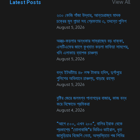
View All
Latest Posts
২৩০ কেজি গাঁজা উদ্ধার, আন্তঃরাজ্য মাদক
চক্রের মূল পান্ডা সহ গ্রেফতার ৩, তদন্তে পুলিশ
August 5, 2026
অস্ত্র-কয়লার অন্ধকার সাম্রাজ্যে বড় ধাক্কা,
এসটিএফের জালে কুখ্যাত কয়লা মাফিয়া সামশের,
খনি এলাকায় ব্যাপক চাঞ্চল্য
August 5, 2026
বন্ধ ইটভাঁটায় ৪৮ লক্ষ টাকার হদিস, দুর্গাপুরে
পুলিশের অভিযানে চাঞ্চল্য, বাড়ছে রহস্য
August 5, 2026
বৃষ্টির জেরে জলমগ্ন পানাগড়ের বাজার, কাজ বন্ধ
করে বিক্ষোভে শ্রমিকরা
August 4, 2026
“আগে ৫০০, এখন ২০০”, বালির ট্রাক থেকে
প্রকাশ্যে “তোলাবাজি”র ভিডিও ভাইরাল, ধৃত
জামুড়িয়ার বিজেপি নেতা, অস্বস্তিতে পদ্ম শিবির