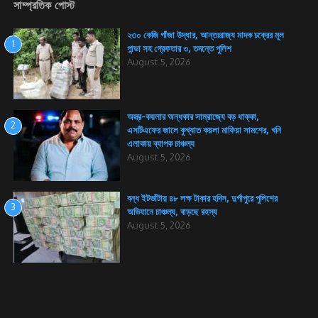
সাম্প্রতিক পোস্ট
২৩০ কেজি গাঁজা উদ্ধার, আন্তঃরাজ্য মাদক চক্রের মূল
1
পান্ডা সহ গ্রেফতার ৩, তদন্তে পুলিশ
August 5, 2026
অস্ত্র-কয়লার অন্ধকার সাম্রাজ্যে বড় ধাক্কা,
2
এসটিএফের জালে কুখ্যাত কয়লা মাফিয়া সামশের, খনি
এলাকায় ব্যাপক চাঞ্চল্য
August 5, 2026
বন্ধ ইটভাঁটায় ৪৮ লক্ষ টাকার হদিস, দুর্গাপুরে পুলিশের
3
অভিযানে চাঞ্চল্য, বাড়ছে রহস্য
August 5, 2026