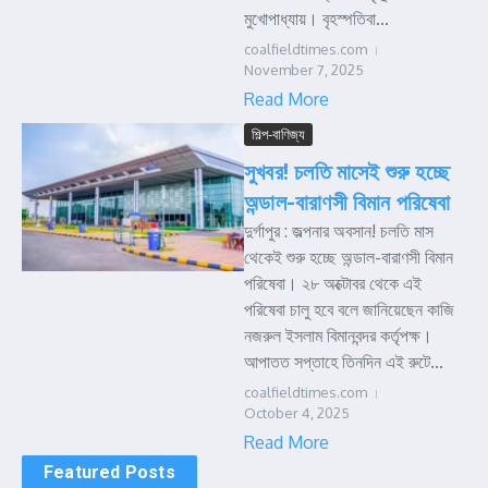
মুখোপাধ্যায়। বৃহস্পতিবা...
coalfieldtimes.com
November 7, 2025
Read More
শিল্প-বাণিজ্য
সুখবর! চলতি মাসেই শুরু হচ্ছে
অন্ডাল-বারাণসী বিমান পরিষেবা
দুর্গাপুর : জল্পনার অবসান! চলতি মাস
থেকেই শুরু হচ্ছে অন্ডাল-বারাণসী বিমান
পরিষেবা। ২৮ অক্টোবর থেকে এই
পরিষেবা চালু হবে বলে জানিয়েছেন কাজি
নজরুল ইসলাম বিমানবন্দর কর্তৃপক্ষ।
আপাতত সপ্তাহে তিনদিন এই রুটে...
coalfieldtimes.com
October 4, 2025
Read More
Featured Posts