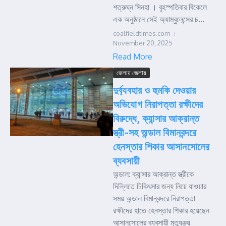
শত্রুঘ্ন সিনহা । বৃহস্পতিবার বিকেলে
এক অনুষ্ঠানে সেই অ্যাম্বুলেন্সের চ...
coalfieldtimes.com
November 20, 2025
Read More
জেলায় জেলায়
দুর্ব্যবহার ও হুমকি দেওয়ার
অভিযোগ নিরাপত্তা রক্ষীদের
বিরুদ্ধে, ক্যান্সার আক্রান্ত
স্ত্রী-সহ অন্ডাল বিমানবন্দরে
হেনস্তার শিকার আসানসোলের
ব্যবসায়ী
অন্ডাল: ক্যান্সার আক্রান্ত স্ত্রীকে
দিল্লিতে চিকিৎসার জন্য নিয়ে যাওয়ার
সময় অন্ডাল বিমানবন্দরে নিরাপত্তা
রক্ষীদের হাতে হেনস্তার শিকার হয়েছেন
আসানসোলের ব্যবসায়ী মৃত্যুঞ্জয়