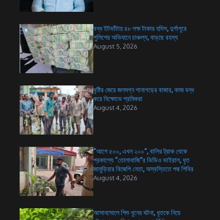
বন্ধ ইটভাঁটায় ৪৮ লক্ষ টাকার হদিস, দুর্গাপুরে
পুলিশের অভিযানে চাঞ্চল্য, বাড়ছে রহস্য
August 5, 2026
বৃষ্টির জেরে জলমগ্ন পানাগড়ের বাজার, কাজ বন্ধ
করে বিক্ষোভে শ্রমিকরা
August 4, 2026
“আগে ৫০০, এখন ২০০”, বালির ট্রাক থেকে
প্রকাশ্যে “তোলাবাজি”র ভিডিও ভাইরাল, ধৃত
জামুড়িয়ার বিজেপি নেতা, অস্বস্তিতে পদ্ম শিবির
August 4, 2026
আসানসোলে শিশু খুনের ঘটনা, ধৃতকে নিয়ে