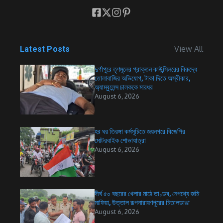
View All
Latest Posts
দুর্গাপুরে তৃণমূলের প্রাক্তন কাউন্সিলরের বিরুদ্ধে
তোলাবাজির অভিযোগ, টাকা দিতে অস্বীকার,
অ্যাম্বুলেন্স চালককে মারধর
August 6, 2026
হর ঘর তিরঙ্গা কর্মসূচিতে জয়নগরে বিজেপির
মোটরবাইক শোভাযাত্রা
August 6, 2026
দীর্ঘ ৫০ বছরের খেলার মাঠে তাণ্ডব, নেপথ্যে জমি
মাফিয়া, উত্তাল রূপনারায়ণপুরের চিতালডাঙা
August 6, 2026