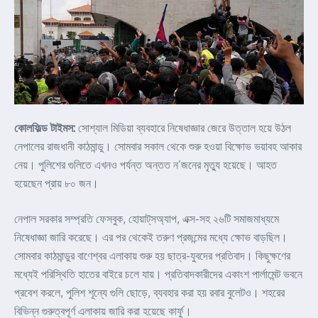
কোলফিল্ড টাইমস:
সোশ্যাল মিডিয়া ব্যবহারে নিষেধাজ্ঞার জেরে উত্তাল হয়ে উঠল
নেপালের রাজধানী কাঠমান্ডু। সোমবার সকাল থেকে শুরু হওয়া বিক্ষোভ ভয়াবহ আকার
নেয়। পুলিশের গুলিতে এখনও পর্যন্ত অন্তত ন’জনের মৃত্যু হয়েছে। আহত
হয়েছেন প্রায় ৮০ জন।
নেপাল সরকার সম্প্রতি ফেসবুক, হোয়াট্‌সঅ্যাপ, এক্স-সহ ২৬টি সমাজমাধ্যমে
নিষেধাজ্ঞা জারি করেছে। এর পর থেকেই তরুণ প্রজন্মের মধ্যে ক্ষোভ বাড়ছিল।
সোমবার কাঠমান্ডুর বাণেশ্বর এলাকায় শুরু হয় ছাত্র-যুবদের প্রতিবাদ। কিছুক্ষণের
মধ্যেই পরিস্থিতি হাতের বাইরে চলে যায়। প্রতিবাদকারীদের একাংশ পার্লামেন্ট ভবনে
প্রবেশ করলে, পুলিশ শূন্যে গুলি ছোড়ে, ব্যবহার করা হয় রবার বুলেটও। শহরের
বিভিন্ন গুরুত্বপূর্ণ এলাকায় জারি করা হয়েছে কার্ফু।