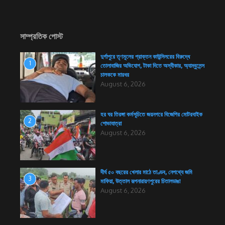
সাম্প্রতিক পোস্ট
দুর্গাপুরে তৃণমূলের প্রাক্তন কাউন্সিলরের বিরুদ্ধে
1
তোলাবাজির অভিযোগ, টাকা দিতে অস্বীকার, অ্যাম্বুলেন্স
চালককে মারধর
August 6, 2026
হর ঘর তিরঙ্গা কর্মসূচিতে জয়নগরে বিজেপির মোটরবাইক
2
শোভাযাত্রা
August 6, 2026
দীর্ঘ ৫০ বছরের খেলার মাঠে তাণ্ডব, নেপথ্যে জমি
3
মাফিয়া, উত্তাল রূপনারায়ণপুরের চিতালডাঙা
August 6, 2026