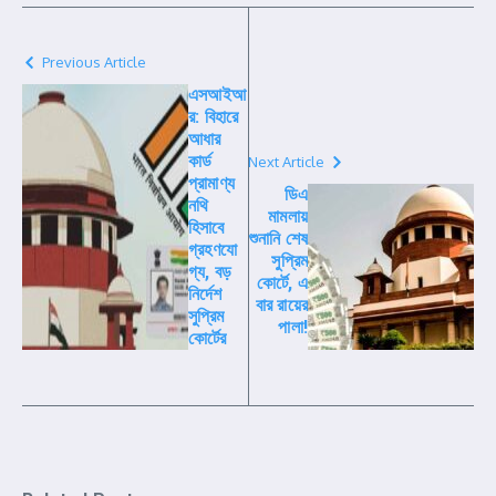
Previous Article
এসআইআ
র: বিহারে
আধার
কার্ড
Next Article
প্রামাণ্য
ডিএ
নথি
মামলায়
হিসাবে
শুনানি শেষ
গ্রহণযো
সুপ্রিম
গ্য, বড়
কোর্টে, এ
নির্দেশ
বার রায়ের
সুপ্রিম
পালা!
কোর্টের