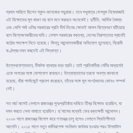
প্রথম সারিতে ছিলেন স্কুল-কলেজের পড়ুয়ারা। তবে শুধুমাত্র ফেসবুক নিষেধাজ্ঞাই
এই বিক্ষোভের মূল কারণ নয় বলে মনে করছেন অনেকেই। দুর্নীতি, আর্থিক বৈষম্য
এবং কেপি শর্মা ওলির সরকারের প্রতি দীর্ঘ দিনের ক্ষোভই আসল বিস্ফোরণ ঘটিয়েছে
বলে বিশ্লেষণকারীদের দাবি। নেপাল সরকারের বক্তব্য, দেশের নিরাপত্তার স্বার্থেই
কঠোর পদক্ষেপ নিতে হয়েছে। কিন্তু আন্দোলনকারীরা অভিযোগ তুলেছেন, বিরোধী
কণ্ঠস্বর দমন করতেই এই সিদ্ধান্ত।
উল্লেখযোগ্যভাবে, টিকটক ব্যবহার বন্ধ হয়নি। তাই প্রতিবাদীরা সেটির মাধ্যমেই
একে অপরের সঙ্গে যোগাযোগ রাখছেন। উদ্যোক্তাদের তরফে অবশ্য জানানো
হয়েছে, যাঁরা পার্লামেন্টে প্রবেশ করেছেন, তাঁদের সঙ্গে মূল সংগঠকদের কোনও সম্পর্ক
নেই।
গত মার্চ মাসেই নেপালে রাজতন্ত্র পুনঃপ্রতিষ্ঠার দাবিতে তীব্র বিক্ষোভ হয়েছিল, যা
দমন করতে সেনা নামাতে হয়েছিল। ছ’মাসের মধ্যেই ফের রক্তক্ষয়ী আন্দোলন।
২০০৮ সালে রাজতন্ত্র বিলোপ করে গণতন্ত্র চালু হলেও নেপালে স্থিতিশীলতা
আসেনি। ২০১৫ সালে নতুন ধর্মনিরপেক্ষ সংবিধান কার্যকর হওয়ার পরও টালমাটাল