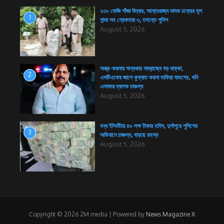
২৩০ কেজি গাঁজা উদ্ধার, আন্তঃরাজ্য মাদক চক্রের মূল
1
পান্ডা সহ গ্রেফতার ৩, তদন্তে পুলিশ
August 5, 2026
অস্ত্র-কয়লার অন্ধকার সাম্রাজ্যে বড় ধাক্কা,
2
এসটিএফের জালে কুখ্যাত কয়লা মাফিয়া সামশের, খনি
এলাকায় ব্যাপক চাঞ্চল্য
August 5, 2026
বন্ধ ইটভাঁটায় ৪৮ লক্ষ টাকার হদিস, দুর্গাপুরে পুলিশের
3
অভিযানে চাঞ্চল্য, বাড়ছে রহস্য
August 5, 2026
Copyright © 2026 2M media | Powered by
News Magazine X