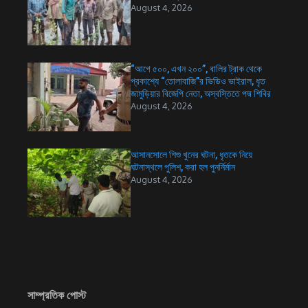
August 4, 2026
“আগে ৫০০, এখন ২০০”, বালির ট্রাক থেকে
প্রকাশ্যে “তোলাবাজি”র ভিডিও ভাইরাল, ধৃত
জামুড়িয়ার বিজেপি নেতা, অস্বস্তিতে পদ্ম শিবির
August 4, 2026
আসানসোলে শিশু খুনের ঘটনা, ধৃতকে নিয়ে
ঘটনাস্থলে পুলিশ, করা হল পুনর্নির্মান
August 4, 2026
সাম্প্রতিক পোস্ট