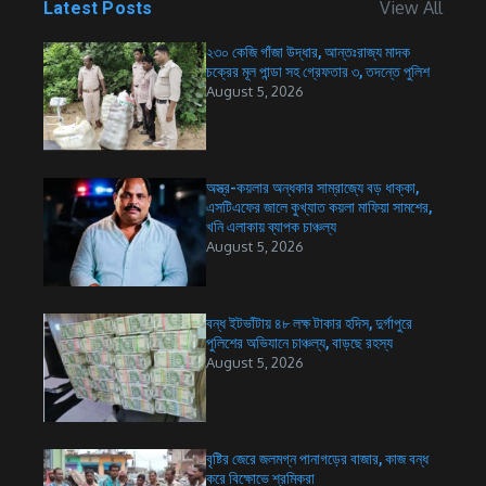
View All
Latest Posts
২৩০ কেজি গাঁজা উদ্ধার, আন্তঃরাজ্য মাদক
চক্রের মূল পান্ডা সহ গ্রেফতার ৩, তদন্তে পুলিশ
August 5, 2026
অস্ত্র-কয়লার অন্ধকার সাম্রাজ্যে বড় ধাক্কা,
এসটিএফের জালে কুখ্যাত কয়লা মাফিয়া সামশের,
খনি এলাকায় ব্যাপক চাঞ্চল্য
August 5, 2026
বন্ধ ইটভাঁটায় ৪৮ লক্ষ টাকার হদিস, দুর্গাপুরে
পুলিশের অভিযানে চাঞ্চল্য, বাড়ছে রহস্য
August 5, 2026
বৃষ্টির জেরে জলমগ্ন পানাগড়ের বাজার, কাজ বন্ধ
করে বিক্ষোভে শ্রমিকরা