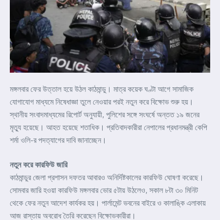
মঙ্গলবার ফের উত্তাল হয়ে উঠল কাঠমান্ডু। মাত্র কয়েক ঘণ্টা আগে সামাজিক
যোগাযোগ মাধ্যমে নিষেধাজ্ঞা তুলে নেওয়ার পরই নতুন করে বিক্ষোভ শুরু হয়।
স্থানীয় সংবাদমাধ্যমের রিপোর্ট অনুযায়ী, পুলিশের সঙ্গে সংঘর্ষে অন্তত ১৯ জনের
মৃত্যু হয়েছে। আহত হয়েছে শতাধিক। প্রতিবাদকারীরা নেপালের প্রধানমন্ত্রী কেপি
শর্মা ওলি-র পদত্যাগের দাবি জানাচ্ছেন।
নতুন করে কারফিউ জারি
কাঠমান্ডুর জেলা প্রশাসন দফতর আবারও অনির্দিষ্টকালের কারফিউ ঘোষণা করেছে।
সোমবার জারি হওয়া কারফিউ মঙ্গলবার ভোর ৫টায় উঠলেও, সকাল ৮টা ৩০ মিনিট
থেকে ফের নতুন আদেশ কার্যকর হয়। পার্লামেন্ট ভবনের বাইরে ও কালাঙ্কি এলাকায়
আজ রাস্তায় অবরোধ তৈরি করেছেন বিক্ষোভকারীরা।