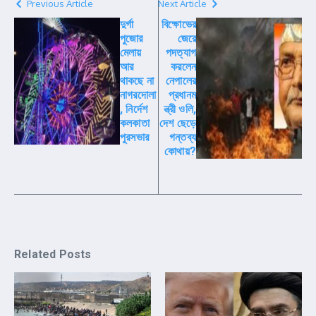
Previous Article
Next Article
দুর্গা
বিক্ষোভের
পুজোর
জেরে
মেলায়
পদত্যাগ
আর
করলেন
থাকছে না
নেপালের
নাগরদোলা
প্রধানম
, নির্দেশ
ন্ত্রী ওলি,
কলকাতা
দেশ ছেড়ে
পুরসভার
গন্তব্য
কোথায়?
Related Posts