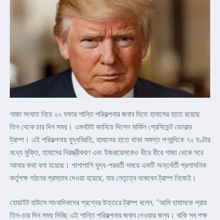
গাজা সংঘাত নিয়ে ২০ দফার শান্তি পরিকল্পনার জবাব দিতে হামাসের হাতে রয়েছে
তিন থেকে চার দিন সময়। এমনটাই জানিয়ে দিলেন মার্কিন প্রেসিডেন্ট ডোনাল্ড
ট্রাম্প। এই পরিকল্পনায় যুদ্ধবিরতি, হামাসের হাতে থাকা সমস্ত পণবন্দিকে ৭২ ঘণ্টার
মধ্যে মুক্তি, হামাসের নিরস্ত্রীকরণ এবং ইজরায়েলকেও ধীরে ধীরে গাজা থেকে সরে
আসার কথা বলা হয়েছে। পাশাপাশি যুদ্ধ-পরবর্তী সময়ে একটি অন্তর্বর্তী প্রশাসনিক
কর্তৃপক্ষ গঠনের প্রস্তাব দেওয়া হয়েছে, যার নেতৃত্বে থাকবেন ট্রাম্প নিজেই।
হোয়াইট হাউসে সাংবাদিকদের প্রশ্নের উত্তরে ট্রাম্প বলেন, “আমি হামাসকে প্রায়
তিন-চার দিন সময় দিচ্ছি এই শান্তি পরিকল্পনার জবাব দেওয়ার জন্য। বাকি সব পক্ষ