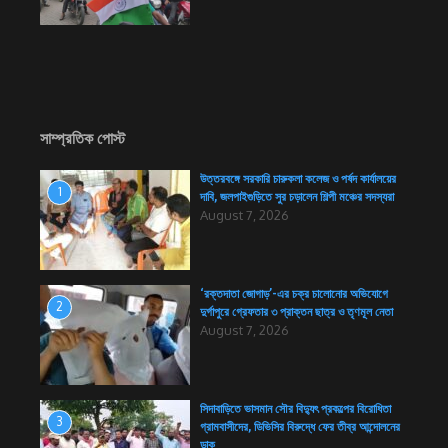
সাম্প্রতিক পোস্ট
উত্তরবঙ্গে সরকারি চারুকলা কলেজ ও পর্ষদ কার্যালয়ের
1
দাবি, জলপাইগুড়িতে সুর চড়ালেন শিল্পী মঞ্চের সদস্যরা
August 7, 2026
‘রক্তদাতা জোগাড়’-এর চক্র চালোনোর অভিযোগে
2
দুর্গাপুরে গ্রেফতার ৩ প্রাক্তন ছাত্র ও তৃণমূল নেতা
August 7, 2026
সিদাবাড়িতে ভাসমান সৌর বিদ্যুৎ প্রকল্পের বিরোধিতা
3
গ্রামবাসীদের, ডিভিসির বিরুদ্ধে ফের তীব্র আন্দোলনের
ডাক