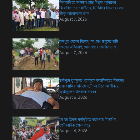
সিদাবাড়িতে ভাসমান সৌর বিদ্যুৎ প্রকল্পের
বিরোধিতা গ্রামবাসীদের, ডিভিসির বিরুদ্ধে ফের
তীব্র আন্দোলনের ডাক
August 7, 2026
বার্নপুরে সেলের বিরুদ্ধে সাধারণ মানুষের জমি
দখলের অভিযোগ, আদালতের স্থগিতাদেশ
August 7, 2026
দুর্গাপুরে তৃণমূলের প্রাক্তন কাউন্সিলরের বিরুদ্ধে
তোলাবাজির অভিযোগ, টাকা দিতে অস্বীকার,
অ্যাম্বুলেন্স চালককে মারধর
August 6, 2026
হর ঘর তিরঙ্গা কর্মসূচিতে জয়নগরে বিজেপির
মোটরবাইক শোভাযাত্রা
August 6, 2026