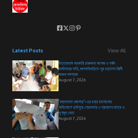
View All
Latest Posts
উত্তরবঙ্গে সরকারি চারুকলা কলেজ ও পর্ষদ
কার্যালয়ের দাবি, জলপাইগুড়িতে সুর চড়ালেন শিল্পী
মঞ্চের সদস্যরা
August 7, 2026
‘রক্তদাতা জোগাড়’-এর চক্র চালোনোর
অভিযোগে দুর্গাপুরে গ্রেফতার ৩ প্রাক্তন ছাত্র ও
তৃণমূল নেতা
August 7, 2026