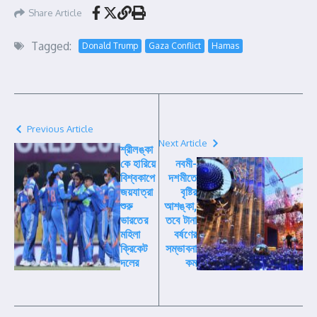
Share Article
Tagged:
Donald Trump
Gaza Conflict
Hamas
Previous Article
Next Article
শ্রীলঙ্কা
কে হারিয়ে
নবমী-
বিশ্বকাপে
দশমীতে
জয়যাত্রা
বৃষ্টির
শুরু
আশঙ্কা,
ভারতের
তবে টানা
মহিলা
বর্ষণের
ক্রিকেট
সম্ভাবনা
দলের
কম