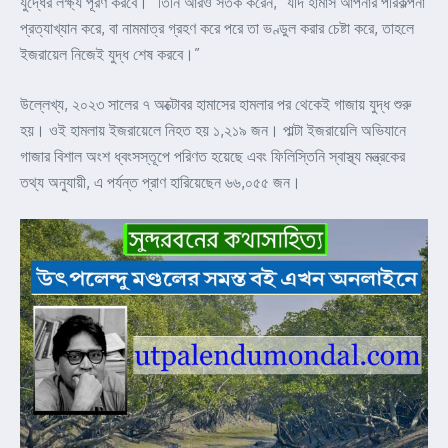
যুদ্ধের লক্ষ্য পূরণ করবে।” তিনি আরও সতর্ক করেন, “যদি হামাস আপনার পরিকল্পনা
প্রত্যাখ্যান করে, বা নামমাত্র গ্রহণ করে পরে তা ভণ্ডুল করার চেষ্টা করে, তাহলে
ইজরায়েল নিজেই যুদ্ধ শেষ করবে।”
উল্লেখ্য, ২০২৩ সালের ৭ অক্টোবর হামাসের হামলার পর থেকেই গাজায় যুদ্ধ শুরু
হয়। ওই হামলায় ইজরায়েলে নিহত হয় ১,২১৯ জন। পাল্টা ইজরায়েলি অভিযানে
গাজার বিশাল অংশ ধ্বংসস্তূপে পরিণত হয়েছে এবং ফিলিস্তিনি স্বাস্থ্য মন্ত্রকের
তথ্য অনুযায়ী, এ পর্যন্ত প্রাণ হারিয়েছেন ৬৬,০৫৫ জন।