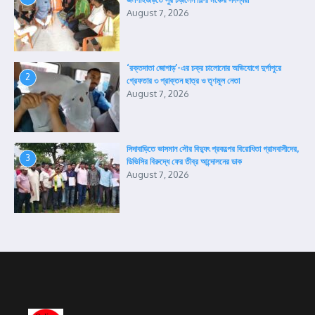
জলপাইগুড়িতে সুর চড়ালেন শিল্পী মঞ্চের সদস্যরা
August 7, 2026
‘রক্তদাতা জোগাড়’-এর চক্র চালোনোর অভিযোগে দুর্গাপুরে
2
গ্রেফতার ৩ প্রাক্তন ছাত্র ও তৃণমূল নেতা
August 7, 2026
সিদাবাড়িতে ভাসমান সৌর বিদ্যুৎ প্রকল্পের বিরোধিতা গ্রামবাসীদের,
3
ডিভিসির বিরুদ্ধে ফের তীব্র আন্দোলনের ডাক
August 7, 2026