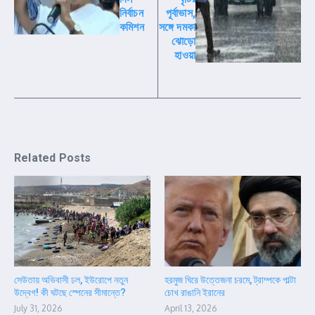
নির্বাচন
পূর্বাভাস,
কমিশন
সঙ্গে দমকা
ঝোড়ো
হাওয়া
Related Posts
সেউতায় অভিবাসী ঢল, ইউরোপে নতুন
হরমুজ ঘিরে উত্তেজনা চরমে, ট্রাম্পকে পাল্টা
উদ্বেগ! কী ঘটছে স্পেনের সীমান্তে?
চোখ রাঙানি ইরানের
July 31, 2026
April 13, 2026