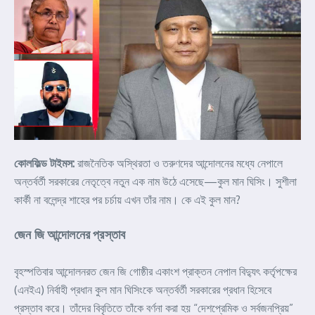
কোলফিল্ড টাইমস:
রাজনৈতিক অস্থিরতা ও তরুণদের আন্দোলনের মধ্যে নেপালে
অন্তর্বর্তী সরকারের নেতৃত্বে নতুন এক নাম উঠে এসেছে—কুল মান ঘিসিং। সুশীলা
কার্কী না বলেন্দ্র শাহের পর চর্চায় এখন তাঁর নাম। কে এই কুল মান?
জেন জি আন্দোলনের প্রস্তাব
বৃহস্পতিবার আন্দোলনরত জেন জি গোষ্ঠীর একাংশ প্রাক্তন নেপাল বিদ্যুৎ কর্তৃপক্ষের
(এনইএ) নির্বাহী প্রধান কুল মান ঘিসিংকে অন্তর্বর্তী সরকারের প্রধান হিসেবে
প্রস্তাব করে। তাঁদের বিবৃতিতে তাঁকে বর্ণনা করা হয় “দেশপ্রেমিক ও সর্বজনপ্রিয়”