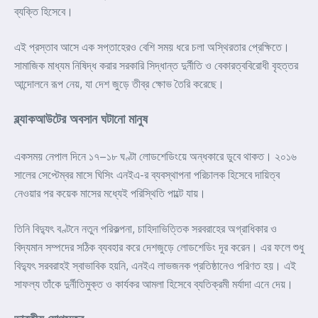
ব্যক্তি হিসেবে।
এই প্রস্তাব আসে এক সপ্তাহেরও বেশি সময় ধরে চলা অস্থিরতার প্রেক্ষিতে।
সামাজিক মাধ্যম নিষিদ্ধ করার সরকারি সিদ্ধান্ত দুর্নীতি ও বেকারত্ববিরোধী বৃহত্তর
আন্দোলনে রূপ নেয়, যা দেশ জুড়ে তীব্র ক্ষোভ তৈরি করেছে।
ব্ল্যাকআউটের অবসান ঘটানো মানুষ
একসময় নেপাল দিনে ১৭–১৮ ঘণ্টা লোডশেডিংয়ে অন্ধকারে ডুবে থাকত। ২০১৬
সালের সেপ্টেম্বর মাসে ঘিসিং এনইএ-র ব্যবস্থাপনা পরিচালক হিসেবে দায়িত্ব
নেওয়ার পর কয়েক মাসের মধ্যেই পরিস্থিতি পাল্টে যায়।
তিনি বিদ্যুৎ বণ্টনে নতুন পরিকল্পনা, চাহিদাভিত্তিক সরবরাহের অগ্রাধিকার ও
বিদ্যমান সম্পদের সঠিক ব্যবহার করে দেশজুড়ে লোডশেডিং দূর করেন। এর ফলে শুধু
বিদ্যুৎ সরবরাহই স্বাভাবিক হয়নি, এনইএ লাভজনক প্রতিষ্ঠানেও পরিণত হয়। এই
সাফল্য তাঁকে দুর্নীতিমুক্ত ও কার্যকর আমলা হিসেবে ব্যতিক্রমী মর্যাদা এনে দেয়।