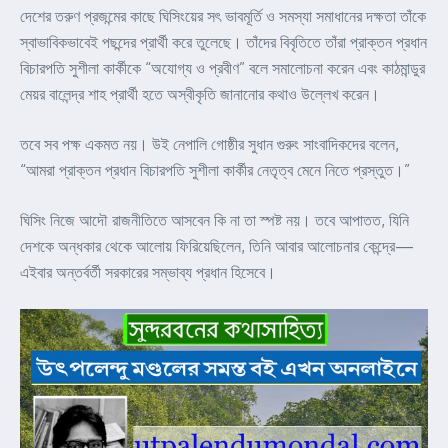
দেশের তরুণ প্রজন্মের কাছে ঘিসিংয়ের সৎ ভাবমূর্তি ও সমস্যা সমাধানের দক্ষতা তাঁকে
স্বাভাবিকভাবেই পছন্দের প্রার্থী করে তুলেছে। তাঁদের বিবৃতিতে তাঁরা প্রাক্তন প্রধান
বিচারপতি সুশীলা কার্কীকে “অযোগ্য ও প্রবীণ” বলে সমালোচনা করেন এবং কাঠমান্ডুর
মেয়র বালেন্দ্র শাহ প্রার্থী হতে অস্বীকৃতি জানানোর কথাও উল্লেখ করেন।
তবে সব পক্ষ একমত নয়। উই নেপালি গোষ্ঠীর সুধান গুরুং সাংবাদিকদের বলেন,
“আমরা প্রাক্তন প্রধান বিচারপতি সুশীলা কার্কীর নেতৃত্ব মেনে নিতে প্রস্তুত।”
ঘিসিং নিজে আদৌ রাজনীতিতে আসবেন কি না তা স্পষ্ট নয়। তবে আপাতত, যিনি
দেশকে অন্ধকার থেকে আলোয় ফিরিয়েছিলেন, তিনি আবার আলোচনার কেন্দ্রে—
এইবার অন্তর্বর্তী সরকারের সম্ভাব্য প্রধান হিসেবে।