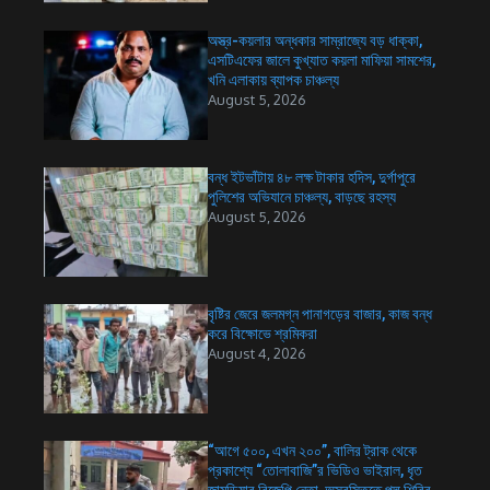
অস্ত্র-কয়লার অন্ধকার সাম্রাজ্যে বড় ধাক্কা,
এসটিএফের জালে কুখ্যাত কয়লা মাফিয়া সামশের,
খনি এলাকায় ব্যাপক চাঞ্চল্য
August 5, 2026
বন্ধ ইটভাঁটায় ৪৮ লক্ষ টাকার হদিস, দুর্গাপুরে
পুলিশের অভিযানে চাঞ্চল্য, বাড়ছে রহস্য
August 5, 2026
বৃষ্টির জেরে জলমগ্ন পানাগড়ের বাজার, কাজ বন্ধ
করে বিক্ষোভে শ্রমিকরা
August 4, 2026
“আগে ৫০০, এখন ২০০”, বালির ট্রাক থেকে
প্রকাশ্যে “তোলাবাজি”র ভিডিও ভাইরাল, ধৃত