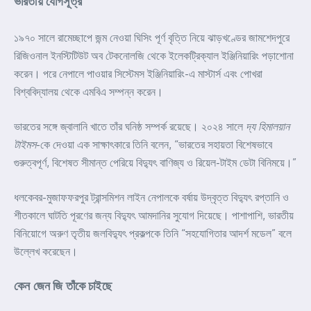
ভারতীয় যোগসূত্র
১৯৭০ সালে রামেচ্ছাপে জন্ম নেওয়া ঘিসিং পূর্ণ বৃত্তি নিয়ে ঝাড়খণ্ডের জামশেদপুরে
রিজিওনাল ইনস্টিটিউট অব টেকনোলজি থেকে ইলেকট্রিক্যাল ইঞ্জিনিয়ারিং পড়াশোনা
করেন। পরে নেপালে পাওয়ার সিস্টেমস ইঞ্জিনিয়ারিং-এ মাস্টার্স এবং পোখরা
বিশ্ববিদ্যালয় থেকে এমবিএ সম্পন্ন করেন।
ভারতের সঙ্গে জ্বালানি খাতে তাঁর ঘনিষ্ঠ সম্পর্ক রয়েছে। ২০২৪ সালে
দ্য হিমালয়ান
টাইমস
-কে দেওয়া এক সাক্ষাৎকারে তিনি বলেন, “ভারতের সহায়তা বিশেষভাবে
গুরুত্বপূর্ণ, বিশেষত সীমান্ত পেরিয়ে বিদ্যুৎ বাণিজ্য ও রিয়েল-টাইম ডেটা বিনিময়ে।”
ধলকেবর-মুজাফফরপুর ট্রান্সমিশন লাইন নেপালকে বর্ষায় উদ্বৃত্ত বিদ্যুৎ রপ্তানি ও
শীতকালে ঘাটতি পূরণের জন্য বিদ্যুৎ আমদানির সুযোগ দিয়েছে। পাশাপাশি, ভারতীয়
বিনিয়োগে অরুণ তৃতীয় জলবিদ্যুৎ প্রকল্পকে তিনি “সহযোগিতার আদর্শ মডেল” বলে
উল্লেখ করেছেন।
কেন জেন জি তাঁকে চাইছে