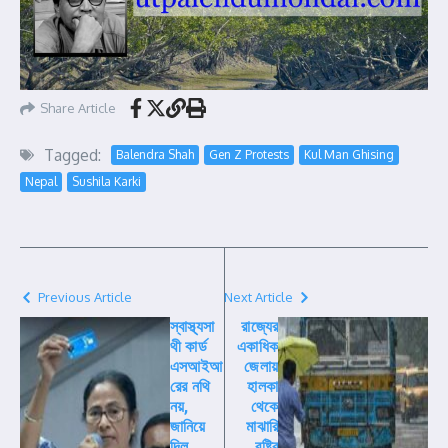
Share Article
Tagged:
Balendra Shah
Gen Z Protests
Kul Man Ghising
Nepal
Sushila Karki
Previous Article
Next Article
স্বাস্থ্যসা
রাজ্যের
থী কার্ড
একাধিক
এসআইআ
জেলায়
রের নথি
হালকা
নয়,
থেকে
জানিয়ে
মাঝারি
দিল
বৃষ্টির