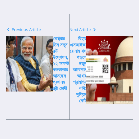
Previous Article
Next Article
মেট্রোর
বিহার
তিন নতুন
এসআইআ
রুট
রে নাম বাদ
উদ্বোধন,
পড়লে
২২ অগস্ট
নতুন
কলকাতায়
আবেদনে
আসছেন
আধার
প্রধানম
প্রামাণ্য
ন্ত্রী মোদী
নথি:
সুপ্রিম
কোর্ট