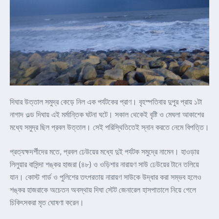
দিঘার উত্তাল সমুদ্র কেড়ে নিল এক পর্যটকের প্রাণ। বৃহস্পতিবার দুপুর প্রায় ১টা
নাগাদ ওল্ড দিঘায় এই মর্মান্তিক ঘটনা ঘটে। সকাল থেকেই বৃষ্টি ও মেঘলা আকাশের
মধ্যে সমুদ্র ছিল প্রবল উত্তাল। সেই পরিস্থিতিতেই স্নান করতে নেমে বিপত্তি।
প্রত্যক্ষদর্শীদের মতে, প্রবল ঢেউয়ের মধ্যে দুই পর্যটক সমুদ্রে নামেন। হাওড়ার
লিলুয়ার বাসিন্দা শঙ্কর হাজরা (৪৮) ও ওড়িশার নারায়ণ সাউ ঢেউয়ের টানে তলিয়ে
যান। কোস্ট গার্ড ও পুলিশের তৎপরতায় নারায়ণ সাউকে উদ্ধার করা সম্ভব হলেও
শঙ্কর হাজরাকে অচেতন অবস্থায় দিঘা স্টেট জেনারেল হাসপাতালে নিয়ে গেলে
চিকিৎসকরা মৃত ঘোষণা করেন।