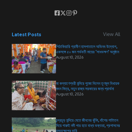
View All
Latest Posts
পিঠাকিয়ারি গ্রামীণ হাসপাতালে অভিনব উদ্যোগ,
একসঙ্গে ৫০ জন গর্ভবতী মায়ের ‘সাধভক্ষণ’ অনুষ্ঠান
August 10, 2026
মা কল্যাণেশ্বরী মন্দিরে পুজো দিলেন তৃণমূল বিধায়ক
মদন মিত্র, নতুন রাজ্য সরকারের জন্য প্রার্থনা
August 10, 2026
চন্দ্রচূড় মন্দিরে যেতে জীবনের ঝুঁকি, বাঁশের পাটাতন
দিয়ে গারুই নদী পার হতে বাধ্য ভক্তরা, প্রশাসনের
হস্তক্ষেপের দাবি