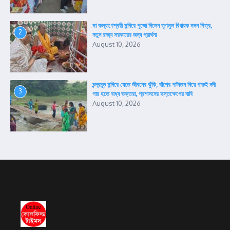
মা কল্যাণেশ্বরী মন্দিরে পুজো দিলেন তৃণমূল বিধায়ক মদন মিত্র,
2
নতুন রাজ্য সরকারের জন্য প্রার্থনা
August 10, 2026
চন্দ্রচূড় মন্দিরে যেতে জীবনের ঝুঁকি, বাঁশের পাটাতন দিয়ে গারুই নদী
3
পার হতে বাধ্য ভক্তরা, প্রশাসনের হস্তক্ষেপের দাবি
August 10, 2026