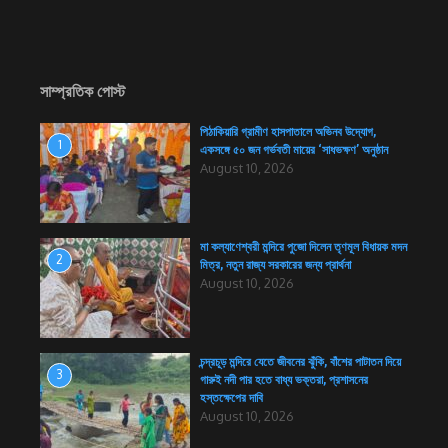
সাম্প্রতিক পোস্ট
পিঠাকিয়ারি গ্রামীণ হাসপাতালে অভিনব উদ্যোগ,
1
একসঙ্গে ৫০ জন গর্ভবতী মায়ের ‘সাধভক্ষণ’ অনুষ্ঠান
August 10, 2026
মা কল্যাণেশ্বরী মন্দিরে পুজো দিলেন তৃণমূল বিধায়ক মদন
2
মিত্র, নতুন রাজ্য সরকারের জন্য প্রার্থনা
August 10, 2026
চন্দ্রচূড় মন্দিরে যেতে জীবনের ঝুঁকি, বাঁশের পাটাতন দিয়ে
3
গারুই নদী পার হতে বাধ্য ভক্তরা, প্রশাসনের
হস্তক্ষেপের দাবি
August 10, 2026