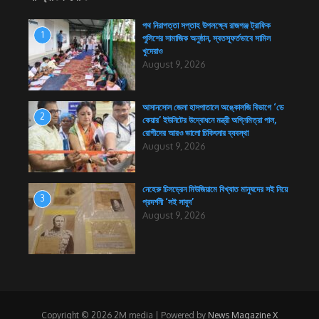
পথ নিরাপত্তা সপ্তাহ উপলক্ষ্যে রাজগঞ্জ ট্রাফিক
1
পুলিশের সামাজিক অনুষ্ঠান, স্বতস্ফূর্তভাবে সামিল
খুদেরাও
August 9, 2026
আসানসোল জেলা হাসপাতালে অঙ্কোলজি বিভাগে ‘ডে
2
কেয়ার’ ইউনিটের উদ্বোধনে মন্ত্রী অগ্নিমিত্রা পাল,
রোগীদের আরও ভালো চিকিৎসার ব্যবস্থা
August 9, 2026
নেহেরু চিলড্রেন মিউজিয়ামে বিখ্যাত মানুষদের সই নিয়ে
3
প্রদর্শনী ‘সই সাবুদ’
August 9, 2026
Copyright © 2026 2M media | Powered by
News Magazine X