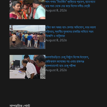
পাস গলায় ‘বিতর্কিত’ ব্যক্তির প্রবেশ, হাতেনাতে
ধরে সভা থেকে বের করে দিলেন দলীয় নেত্রী
August 8, 2026
দূষিত জল অজয় নদে ফেলার অভিযোগ, বন্ধ কয়লা
পরিবহন, স্থানীয় যুবকদের চাকরির দাবিতে সরব
বিজেপি ও বাসিন্দারা
August 8, 2026
জলপাইগুড়িতে ডেঙ্গু নির্মূলে বিশেষ উদ্যোগ,
মেডিক্যাল কলেজের পর এবার রাজগঞ্জ
হাসপাতালেই হবে ডেঙ্গু পরীক্ষা
August 8, 2026
সাম্প্রতিক পোস্ট