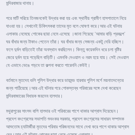
মন্দিরবাজার থানায়।
পরে মাটি সরিয়ে তিনজনকেই উদ্ধার করা হয় এবং স্থানীয় গ্রামীণ হাসপাতালে নিয়ে
যাওয়া হয়। সেখানেই চিকিৎসকরা তাদের মৃত বলে ঘোষণা করে।আর এই ঘটনায়
এলাকায় নেমেছে শোকের ছায়া নেমে এসেছে ।জানা গিয়েছে ‘আমার‌ বাড়ি প্রকল্পে’
ঘর বাঁধার জন্য টাকাও পেতেন তাঁরা। ঘর বাঁধার জন্য সেজন্য একটু দেরি হচ্ছিল।
ফলে দুর্বল বাড়িতেই তাঁরা অবস্থান করছিলেন। কিন্তু কয়েকদিন ধরে চলা বৃষ্টির
জেরে দুর্বল হয়ে পড়েছিল বাড়িটি। এমনকি দেওয়াল ও নরম হয়ে যায়। সেই দেওয়াল
যে এভাবে ভেঙে পড়বে তা কল্পনা করতে পারেননি কেউই।
বর্তমানে মৃতদেহ গুলি পুলিশ উদ্ধার করে ডায়মন্ড হারবার পুলিশ মর্গে ময়নাতদন্তের
জন্য পাঠিয়েছে।আর এই ঘটনার পরে শোকস্তব্ধ পরিবারের সঙ্গে দেখা করেছেন
মন্দিরবাজারের বিধায়ক জয়দেব হালদার।
মথুরাপুরের সাংসদ বাপি হালদার ওই পরিবারের পাশে থাকার আশ্বাস দিয়েছেন।
প্রদেশ কংগ্রেসের সভাপতি শুভংকর সরকার, প্রদেশ কংগ্রেসের সাধারন সম্পাদক
আশুতোষ চ্যাটার্জীরা মৃতদের পরিবার পরিজনদের সাথে দেখা করে পাশে থাকার আশ্বাস
দেন।আর এই ঘটনায় শোকের ছায়া নেমে এসেছে এলাকায়।