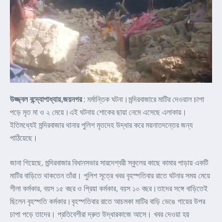
উজ্জ্বল বন্দ্যোপাধ্যায়,জয়নগর
: মর্মান্তিক ঘটনা।মন্দিরবাজারে মাটির দেওয়াল চাপা
পড়ে মৃত মা ও ২ মেয়ে।এই ঘটনায় শোকের ছায়া নেমে এসেছে এলাকায়।
ইতিমধ্যেই মন্দিরবাজার থানার পুলিশ মৃতদেহ উদ্ধার করে ময়নাতদন্তের জন্য
পাঠিয়েছে।
জানা গিয়েছে, মন্দিরবাজার বিধানসভার সারদেশ্বরী স্কুলের কাছে কামার পাড়ায় একটি
মাটির বাড়িতে থাকতেন তাঁরা। পুলিশ সূত্রে খবর বৃহস্পতিবার রাতে ঘটনার সময় মেয়ে
শীলা কর্মকার, বয়স ১৫ বছর ও প্রিয়া কর্মকার, বয়স ১০ বছর।তাদের সঙ্গে বাড়িতেই
ছিলেন বৃহস্পতি কর্মকার।বৃহস্পতিবার রাতে আচমকা মাটির বাড়ি ভেঙে গায়ের উপর
চাপা পড়ে তাদের। প্রতিবেশীরা দ্রুত উদ্ধারকাজে আসে। খবর দেওয়া হয়