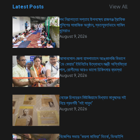
View All
Latest Posts
পথ নিরাপত্তা সপ্তাহ উপলক্ষ্যে রাজগঞ্জ ট্রাফিক
পুলিশের সামাজিক অনুষ্ঠান, স্বতস্ফূর্তভাবে সামিল
খুদেরাও
August 9, 2026
আসানসোল জেলা হাসপাতালে অঙ্কোলজি বিভাগে
‘ডে কেয়ার’ ইউনিটের উদ্বোধনে মন্ত্রী অগ্নিমিত্রা
পাল, রোগীদের আরও ভালো চিকিৎসার ব্যবস্থা
August 9, 2026
নেহেরু চিলড্রেন মিউজিয়ামে বিখ্যাত মানুষদের সই
নিয়ে প্রদর্শনী ‘সই সাবুদ’
August 9, 2026
বিজেপির সভায় ‘কয়লা মাফিয়া’ বিতর্ক, ভিআইপি