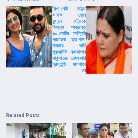
শিল্পা শেট্টি
মাইল্ড
ও রাজ
ব্রেন
কুন্দ্রার
স্ট্রোকে
বিরুদ্ধে
আক্রান্ত
৬০ কোটির
অগ্নিমি
প্রতারণা
ত্রা পাল,
মামলায়
ভর্তি
লুকআউট
কলকাতার
সার্কুলারের
বেসরকারি
প্রস্তুতি
হাসপাতা
লে
Related Posts