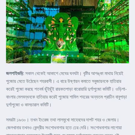
জলপাইগুড়ি
: সকাল থেকেই আকাশে মেঘের ঘনঘটা। বৃষ্টির আশঙ্কা মাথায় নিয়েই
পুজোয় মেতে উঠেছেন শহরবাসী। এ বারে উষ্ণায়ন কমাতে সবুজায়নকে হাতিয়ার
করেই পুজো করছে শতবর্ষ ছুঁইছুঁই রায়কতপাড়া বারোয়ারি দুর্গাপুজো কমিটি। ওড়িশা-
বাংলার মেলবন্ধনকে হাতিয়ার করেই পুজোয় শামিল শহরের অন্যতম প্রাচীন বাবুপাড়া
দুর্গাপুজো ও কালচারাল কমিটি।
সময়টা ১৯৩০। তখন ইংরেজ তথা লালমুখো সাহেবদের দাপট শহর ও জেলায়।
জেলখানার তখনও কেন্দ্রীয় সংশোধনাগার হতে ঢের দেরি। সংশোধনাগার লাগোয়া