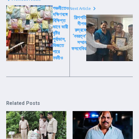
পঞ্চমীতেও
Next Article
দক্ষিণবঙ্গে
শিল্পপতি
বিক্ষিপ্ত
দীপক
ভাবে ভারী
রুদ্রকে
বৃষ্টির
‘নবরত্ন’
পূর্বাভাস,
সম্মান
ভিজতে
ফসবেকির
পারে
নবমীও
Related Posts