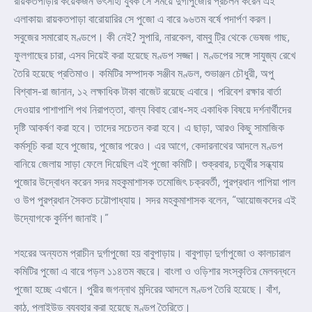
রায়কতপাড়ার কয়েকজন উৎসাহী যুবক সে সময়ে দুর্গাপুজোর প্রচলন করেন এই
এলাকায়৷ রায়কতপাড়া বারোয়ারির সে পুজো এ বারে ৯৬তম বর্ষে পদার্পণ করল।
সবুজের সমারোহ মণ্ডপে। কী নেই? সুপারি, নারকেল, বাম্বু ট্রি থেকে ভেষজ গাছ,
ফুলগাছের চারা, এসব দিয়েই করা হয়েছে মণ্ডপ সজ্জা। মণ্ডপের সঙ্গে সাযুজ্য রেখে
তৈরি হয়েছে প্রতিমাও। কমিটির সম্পাদক সঞ্জীব মণ্ডল, শুভাঞ্জন চৌধুরী, অপু
বিশ্বাস-রা জানান, ১২ লক্ষাধিক টাকা বাজেট রয়েছে এবারে। পরিবেশ রক্ষার বার্তা
দেওয়ার পাশাপাশি পথ নিরাপত্তা, বাল্য বিবাহ রোধ-সহ একাধিক বিষয়ে দর্শনার্থীদের
দৃষ্টি আকর্ষণ করা হবে। তাদের সচেতন করা হবে। এ ছাড়া, আরও কিছু সামাজিক
কর্মসূচি করা হবে পুজোয়, পুজোর পরেও। এর আগে, কেদারনাথের আদলে মণ্ডপ
বানিয়ে জেলায় সাড়া ফেলে দিয়েছিল এই পুজো কমিটি। শুক্রবার, চতুর্থীর সন্ধ্যায়
পুজোর উদ্বোধন করেন সদর মহকুমাশাসক তমোজিৎ চক্রবর্তী, পুরপ্রধান পাপিয়া পাল
ও উপ পুরপ্রধান সৈকত চট্টোপাধ্যায়। সদর মহকুমাশাসক বলেন, “আয়োজকদের এই
উদ্যোগকে কুর্নিশ জানাই।”
শহরের অন্যতম প্রাচীন দুর্গাপুজো হয় বাবুপাড়ায়। বাবুপাড়া দুর্গাপুজো ও কালচারাল
কমিটির পুজো এ বারে পড়ল ১১৪তম বছরে। বাংলা ও ওড়িশার সংস্কৃতির মেলবন্ধনে
পুজো হচ্ছে এখানে। পুরীর জগন্নাথ মন্দিরের আদলে মণ্ডপ তৈরি হয়েছে। বাঁশ,
কাঠ, প্লাইউড ব্যবহার করা হয়েছে মণ্ডপ তৈরিতে।