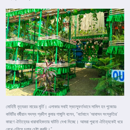
মোহিনী নৃত্যরত মায়ের মূর্তি। এলাকার সবাই স্বতস্ফূর্তভাবে সামিল হন পুজোয়৷
কমিটির বর্ষীয়ান সদস্য প্রদীপ কুমার গাঙ্গুলি বলেন, “বর্তমানে ‘আবাসন সংস্কৃতির’
কারণে ঐতিহ্যের ধারাবাহিকতায় ঘাটতি দেখা দিচ্ছে। আমরা পুরনো ঐতিহ্যকেই ধরে
রেখে এগিয়ে চলার চেষ্টা করছি।”