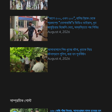
“আগে ৫০০, এখন ২০০”, বালির ট্রাক থেকে
প্রকাশ্যে “তোলাবাজি”র ভিডিও ভাইরাল, ধৃত
জামুড়িয়ার বিজেপি নেতা, অস্বস্তিতে পদ্ম শিবির
August 4, 2026
আসানসোলে শিশু খুনের ঘটনা, ধৃতকে নিয়ে
ঘটনাস্থলে পুলিশ, করা হল পুনর্নির্মান
August 4, 2026
সাম্প্রতিক পোস্ট
২৩০ কেজি গাঁজা উদ্ধার, আন্তঃরাজ্য মাদক চক্রের মূল