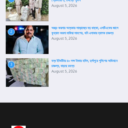
গ্রেফতার ৩, তদন্তে পুলিশ
August 5, 2026
অস্ত্র-কয়লার অন্ধকার সাম্রাজ্যে বড় ধাক্কা, এসটিএফের জালে
2
কুখ্যাত কয়লা মাফিয়া সামশের, খনি এলাকায় ব্যাপক চাঞ্চল্য
August 5, 2026
বন্ধ ইটভাঁটায় ৪৮ লক্ষ টাকার হদিস, দুর্গাপুরে পুলিশের অভিযানে
3
চাঞ্চল্য, বাড়ছে রহস্য
August 5, 2026