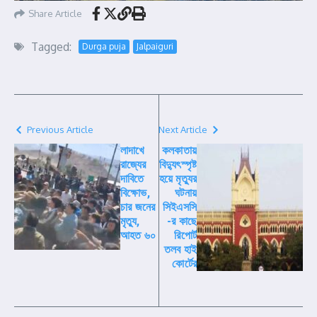
Share Article
Tagged:
Durga puja
Jalpaiguri
Previous Article
Next Article
লাদাখে
কলকাতায়
রাজ্যের
বিদ্যুৎস্পৃষ্ট
দাবিতে
হয়ে মৃত্যুর
বিক্ষোভ,
ঘটনায়
চার জনের
সিইএসসি
মৃত্যু,
-র কাছে
আহত ৬০
রিপোর্ট
তলব হাই
কোর্টের