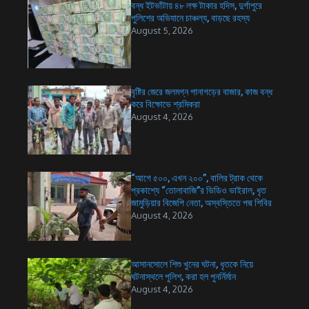
বন্ধ ইটভাঁটায় ৪৮ লক্ষ টাকার হদিস, দুর্গাপুরে
পুলিশের অভিযানে চাঞ্চল্য, বাড়ছে রহস্য
August 5, 2026
বৃষ্টির জেরে জলমগ্ন পানাগড়ের বাজার, কাজ বন্ধ
করে বিক্ষোভে শ্রমিকরা
August 4, 2026
“আগে ৫০০, এখন ২০০”, বালির ট্রাক থেকে
প্রকাশ্যে “তোলাবাজি”র ভিডিও ভাইরাল, ধৃত
জামুড়িয়ার বিজেপি নেতা, অস্বস্তিতে পদ্ম শিবির
August 4, 2026
আসানসোলে শিশু খুনের ঘটনা, ধৃতকে নিয়ে
ঘটনাস্থলে পুলিশ, করা হল পুনর্নির্মান
August 4, 2026