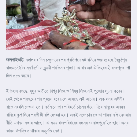
জলপাইগুড়ি
: মহালয়ার দিন চক্ষুদানের পর প্রতিপদে ঘট বসিয়ে শুরু হয়েছে বৈকুন্ঠপুর
রাজএস্টেটের স্বর্ণদুর্গা ও মৃন্ময়ী প্রতিমার পূজা। এ বার এই ঐতিহ্যবাহী রাজপুজো পা
দিল ৫১৬ বছরে।
ইতিহাস বলছে, সুদূর অতীতে বিশ্ব সিংহ ও শিষ্য সিংহ এই পুজোর সূচনা করেন।
সেই থেকে প্রজন্মের পর প্রজন্ম ধরে চলে আসছে এই আচার। এক সময় অষ্টমীর
রাতে নরবলি দেওয়া হত। বর্তমানে তার পরিবর্তে চালের গুঁড়ো দিয়ে মানুষের অবয়ব
বানিয়ে কুশ দিয়ে প্রতীকী বলি দেওয়া হয়। একই সঙ্গে চার জোড়া পায়রা বলি দেওয়ার
রীতি এখনও বজায় আছে। এ সময় রাজপরিবারের সদস্য ও রাজপুরোহিত ছাড়া অন্য
কারও উপস্থিত থাকার অনুমতি নেই।