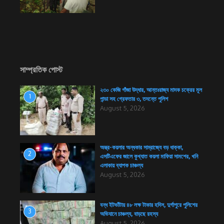
সাম্প্রতিক পোস্ট
২৩০ কেজি গাঁজা উদ্ধার, আন্তঃরাজ্য মাদক চক্রের মূল
1
পান্ডা সহ গ্রেফতার ৩, তদন্তে পুলিশ
August 5, 2026
অস্ত্র-কয়লার অন্ধকার সাম্রাজ্যে বড় ধাক্কা,
2
এসটিএফের জালে কুখ্যাত কয়লা মাফিয়া সামশের, খনি
এলাকায় ব্যাপক চাঞ্চল্য
August 5, 2026
বন্ধ ইটভাঁটায় ৪৮ লক্ষ টাকার হদিস, দুর্গাপুরে পুলিশের
3
অভিযানে চাঞ্চল্য, বাড়ছে রহস্য
August 5, 2026