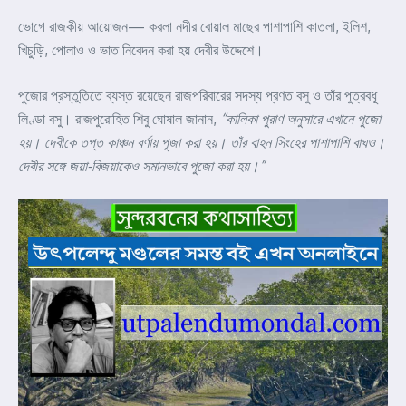
ভোগে রাজকীয় আয়োজন— করলা নদীর বোয়াল মাছের পাশাপাশি কাতলা, ইলিশ,
খিচুড়ি, পোলাও ও ভাত নিবেদন করা হয় দেবীর উদ্দেশে।
পুজোর প্রস্তুতিতে ব্যস্ত রয়েছেন রাজপরিবারের সদস্য প্রণত বসু ও তাঁর পুত্রবধূ
লিণ্ডা বসু। রাজপুরোহিত শিবু ঘোষাল জানান,
“কালিকা পুরাণ অনুসারে এখানে পুজো
হয়। দেবীকে তপ্ত কাঞ্চন বর্ণায় পূজা করা হয়। তাঁর বাহন সিংহের পাশাপাশি বাঘও।
দেবীর সঙ্গে জয়া-বিজয়াকেও সমানভাবে পুজো করা হয়।”