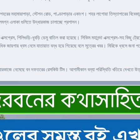
ল শহরের মহামায়াপাড়া, স্টেশন রোড, পাণ্ডাপাড়ার একাংশ। শহর লাগোয়া তিস্তাপারের বিবেকা
মগ্ন এলাকা গুলিতে উদ্ধারকাজ চালাচ্ছে প্রশাসন।
ক্সপ্রেস, শিলিগুড়ি-ধুবড়ি ডেমু বাতিল করা হয়েছে। সিকিম মহানন্দা এক্সপ্রেস-সহ কিছু ট্রে
 জায়গায় ধ্বস নেমে যাতায়াত বন্ধ হয়ে গিয়েছে বলে সূত্রের খবর। মিরিকে ধ্বসে জনা পনে
ধারকাজে নেমেছে বন দফতরের রেসকিউ টিম। আগামীকাল বন্যা পরিস্থিতি খতিয়ে দেখতে উত্তরবঙ