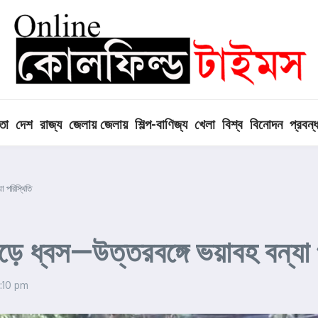
তা
দেশ
রাজ্য
জেলায় জেলায়
শিল্প-বাণিজ্য
খেলা
বিশ্ব
বিনোদন
প্রবন্
া পরিস্থিতি
হাড়ে ধ্বস—উত্তরবঙ্গে ভয়াবহ বন্যা
:10 pm