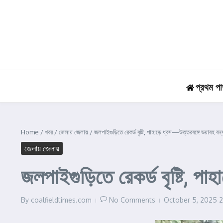
Skip to content
প্রথম পা
Home
/
খবর
/
জেলায় জেলায়
/
জলপাইগুড়িতে রেকর্ড বৃষ্টি, পাহাড়ে ধ্বস—উত্তরবঙ্গে ভয়াবহ বন্য
জেলায় জেলায়
জলপাইগুড়িতে রেকর্ড বৃষ্টি, পা
By
coalfieldtimes.com
No Comments
October 5, 2025
2