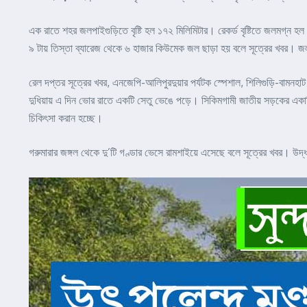
এক রাতে শহর জলপাইগুড়িতে বৃষ্টি হল ১৭২ মিলিমিটার। রেকর্ড বৃষ্টিতে জলমগ্ন হ
৯ টায় তিস্তা ব্যারেজ থেকে ৬ হাজার কিউমেক জল ছাড়া হয় বলে সূত্রের খবর। জল
রেল দপ্তর সূত্রের খবর, এনজেপি-আলিপুরদুয়ার পর্যটক স্পেশাল, শিলিগুড়ি-বামনহাট এ
দুধিয়ায় এ দিন ভোর রাতে একটি সেতু ভেঙে পড়ে। সিকিমগামী জাতীয় সড়কের একাধিক
চিকিৎসা করান হচ্ছে।
গরুমারার জঙ্গল থেকে দু’টি গণ্ডার ভেসে রামশাইয়ে এসেছে বলে সূত্রের খবর। উদ্