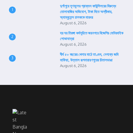
দুর্গাপুরে তৃণমূলের প্রাক্তন কাউন্সিলরের বিরুদ্ধে
1
তোলাবাজির অভিযোগ, টাকা দিতে অস্বীকার,
অ্যাম্বুলেন্স চালককে মারধর
August 6, 2026
হর ঘর তিরঙ্গা কর্মসূচিতে জয়নগরে বিজেপির মোটরবাইক
2
শোভাযাত্রা
August 6, 2026
দীর্ঘ ৫০ বছরের খেলার মাঠে তাণ্ডব, নেপথ্যে জমি
3
মাফিয়া, উত্তাল রূপনারায়ণপুরের চিতালডাঙা
August 6, 2026