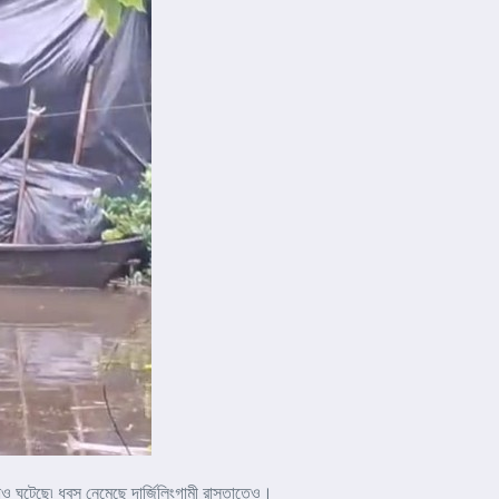
নাও ঘটেছে৷ ধ্বস নেমেছে দার্জিলিংগামী রাস্তাতেও।