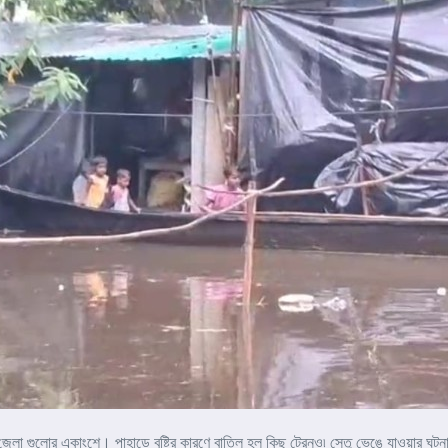
ের জেলা গুলোর একাংশে। পাহাড়ে বৃষ্টির কারণে বাতিল হল কিছু ট্রেনও৷ সেতু ভেঙে যাওয়ার ঘট