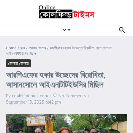
Skip to content
≡
Home
/
খবর
/
জেলায় জেলায়
/
আরপিএফের হকার উচ্ছেদের বিরোধিতা, আসানসোলে
আইএনটিটিইউসির মিছিল
জেলায় জেলায়
আরপিএফের হকার উচ্ছেদের বিরোধিতা,
আসানসোলে আইএনটিটিইউসির মিছিল
By
coalfieldtimes.com
No Comments
September 15, 2025
6:42 pm