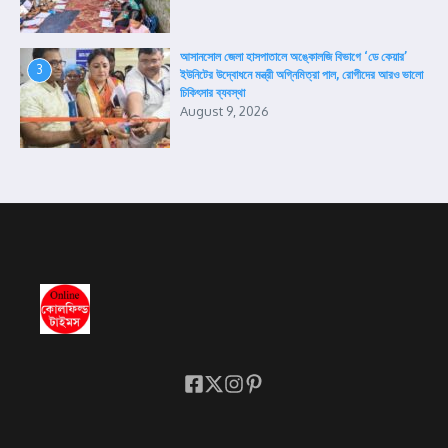
আসানসোল জেলা হাসপাতালে অঙ্কোলজি বিভাগে ‘ডে কেয়ার’
3
ইউনিটের উদ্বোধনে মন্ত্রী অগ্নিমিত্রা পাল, রোগীদের আরও ভালো
চিকিৎসার ব্যবস্থা
August 9, 2026