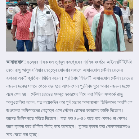
আসানসোল :
রাজ্যের শাসক দল তৃণমূল কংগ্রেসের শ্রমিক সংগঠন আইএনটিটিইউসি
নেতা রাজু আলুওয়ালিয়ার নেতৃত্বে সোমবার সকালে আসানসোল স্টেশন রোডের
হকাররা একটি প্রতিবাদ মিছিল করেন। প্রতিবাদ মিছিলটি আসানসোল স্টেশন রোডের
নজরুল মঞ্চের সামনে থেকে শুরু হয়ে আসানসোল পুরনিগম ঘুরে আবার নজরুল মঞ্চেে
এসে শেষ হয়। স্টেশন রোডের সমস্ত হকারদের নিয়ে করা মিছিল সম্পর্কে রাজু
আলুওয়ালিয়া বলেন, গত কয়েকদিন ধরে পূর্ব রেলের আসানসোল ডিভিশনের আরপিএফ
জওয়ানরা অফিসারদের নেতৃত্বে এসে স্টেশন রোডের হকারদের হুমকি দিচ্ছেন।
তাদের জিনিসপত্র সরিয়ে দিচ্ছেন। যারা গত ৪০-৪৫ বছর ধরে কোনও না কোনও
ভাবে ব্যবসা করে জীবিকা নির্বাহ করে আসছেন। ফুলের ব্যবসা করা দোকানদারদেরও
সরে যেতে বলা হচ্ছে।