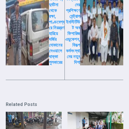
দুর্ঘটনা
দের
থেকে
প্রশিক্ষণে
রক্ষা,
সেন্ট্রাল
পাণ্ডবেশ্ব
ইনস্টিটিউ
রে নিয়ন্ত্রণ
ট অব
হারিয়ে
ফিশারিজ
দর্জির
এডুকেশন,
দোকানের
বিকল্প
দেওয়ালে
কর্মসংস্থা
ধাক্কা
নের নতুন
পুলকারের
দিশা
Related Posts