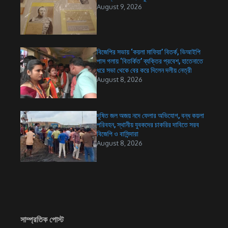
August 9, 2026
বিজেপির সভায় ‘কয়লা মাফিয়া’ বিতর্ক, ভিআইপি
পাস গলায় ‘বিতর্কিত’ ব্যক্তির প্রবেশ, হাতেনাতে
ধরে সভা থেকে বের করে দিলেন দলীয় নেত্রী
August 8, 2026
দূষিত জল অজয় নদে ফেলার অভিযোগ, বন্ধ কয়লা
পরিবহন, স্থানীয় যুবকদের চাকরির দাবিতে সরব
বিজেপি ও বাসিন্দারা
August 8, 2026
সাম্প্রতিক পোস্ট