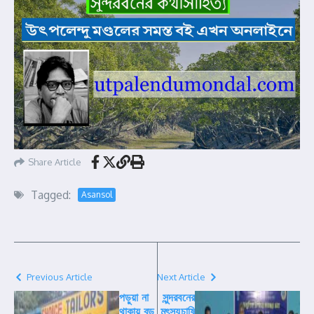
Share Article
Tagged:
Asansol
Previous Article
Next Article
পড়ুয়া না
সুন্দরবনের
থাকায় বড়
মৎস্যচাষি