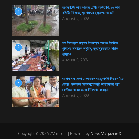
শ্মশানঘাটের জমি দখলের চেষ্টার অভিযোগ, ১৬ আনা
1
কমিটির বিক্ষোভ, প্রশাসনের হস্তক্ষেপের দাবি
August 9, 2026
পথ নিরাপত্তা সপ্তাহ উপলক্ষ্যে রাজগঞ্জ ট্রাফিক
2
পুলিশের সামাজিক অনুষ্ঠান, স্বতস্ফূর্তভাবে সামিল
খুদেরাও
August 9, 2026
আসানসোল জেলা হাসপাতালে অঙ্কোলজি বিভাগে ‘ডে
3
কেয়ার’ ইউনিটের উদ্বোধনে মন্ত্রী অগ্নিমিত্রা পাল,
রোগীদের আরও ভালো চিকিৎসার ব্যবস্থা
August 9, 2026
Copyright © 2026 2M media | Powered by
News Magazine X