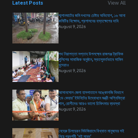
View All
Latest Posts
শ্মশানঘাটের জমি দখলের চেষ্টার অভিযোগ, ১৬ আনা
কমিটির বিক্ষোভ, প্রশাসনের হস্তক্ষেপের দাবি
August 9, 2026
পথ নিরাপত্তা সপ্তাহ উপলক্ষ্যে রাজগঞ্জ ট্রাফিক
পুলিশের সামাজিক অনুষ্ঠান, স্বতস্ফূর্তভাবে সামিল
খুদেরাও
August 9, 2026
আসানসোল জেলা হাসপাতালে অঙ্কোলজি বিভাগে
‘ডে কেয়ার’ ইউনিটের উদ্বোধনে মন্ত্রী অগ্নিমিত্রা
পাল, রোগীদের আরও ভালো চিকিৎসার ব্যবস্থা
August 9, 2026
নেহেরু চিলড্রেন মিউজিয়ামে বিখ্যাত মানুষদের সই
নিয়ে প্রদর্শনী ‘সই সাবুদ’