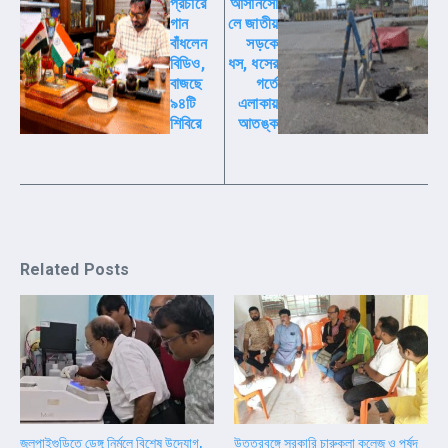
প্রচারে
আসানসো
গান
লে জাতীয়
বাঁধলেন
সড়কে
বিডিও,
ধস, ধসের
বাজছে
গর্তে
৯৪টি
এলাকায়
শিবিরে
আতঙ্ক
Related Posts
জলপাইগুড়িতে ডেঙ্গু নির্মূলে বিশেষ উদ্যোগ,
উত্তরবঙ্গে সরকারি চারুকলা কলেজ ও পর্ষদ