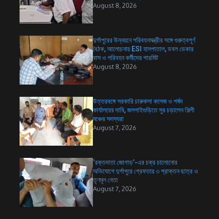
August 8, 2026
দুর্গাপুরের উন্নয়নে পরিবহনমন্ত্রীর সঙ্গে গুরুত্বপূর্ণ
বৈঠক, আলোচনায় ESI হাসপাতাল, ডবল ডেকার
বাস ও পরিবহন কর্মীদের পারমিট
August 8, 2026
উত্তরবঙ্গে সরকারি চারুকলা কলেজ ও পর্ষদ
কার্যালয়ের দাবি, জলপাইগুড়িতে সুর চড়ালেন শিল্পী
মঞ্চের সদস্যরা
August 7, 2026
‘রক্তদাতা জোগাড়’-এর চক্র চালোনোর
অভিযোগে দুর্গাপুরে গ্রেফতার ৩ প্রাক্তন ছাত্র ও
তৃণমূল নেতা
August 7, 2026