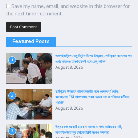
Save my name, email, and website in this browser for
the next time I comment.
Featured Posts
জলপাইগুড়িতে ডেঙ্গু নির্মূলে বিশেষ উদ্যোগ, মেডিক্যাল কলেজের পর
1
এবার রাজগঞ্জ হাসপাতালেই হবে ডেঙ্গু পরীক্ষা
August 8, 2026
দুর্গাপুরের উন্নয়নে পরিবহনমন্ত্রীর সঙ্গে গুরুত্বপূর্ণ বৈঠক,
2
আলোচনায় ESI হাসপাতাল, ডবল ডেকার বাস ও পরিবহন কর্মীদের
পারমিট
August 8, 2026
উত্তরবঙ্গে সরকারি চারুকলা কলেজ ও পর্ষদ কার্যালয়ের দাবি,
3
জলপাইগুড়িতে সুর চড়ালেন শিল্পী মঞ্চের সদস্যরা
August 7, 2026