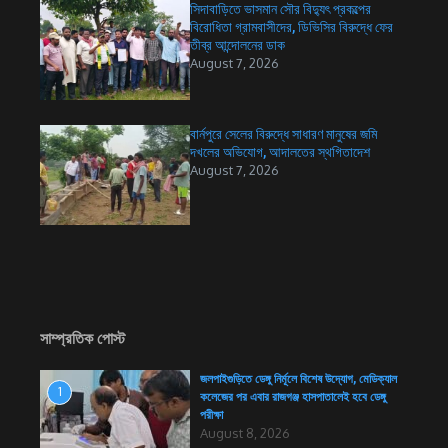
সিদাবাড়িতে ভাসমান সৌর বিদ্যুৎ প্রকল্পের
বিরোধিতা গ্রামবাসীদের, ডিভিসির বিরুদ্ধে ফের
তীব্র আন্দোলনের ডাক
August 7, 2026
বার্নপুরে সেলের বিরুদ্ধে সাধারণ মানুষের জমি
দখলের অভিযোগ, আদালতের স্থগিতাদেশ
August 7, 2026
সাম্প্রতিক পোস্ট
জলপাইগুড়িতে ডেঙ্গু নির্মূলে বিশেষ উদ্যোগ, মেডিক্যাল
1
কলেজের পর এবার রাজগঞ্জ হাসপাতালেই হবে ডেঙ্গু
পরীক্ষা
August 8, 2026