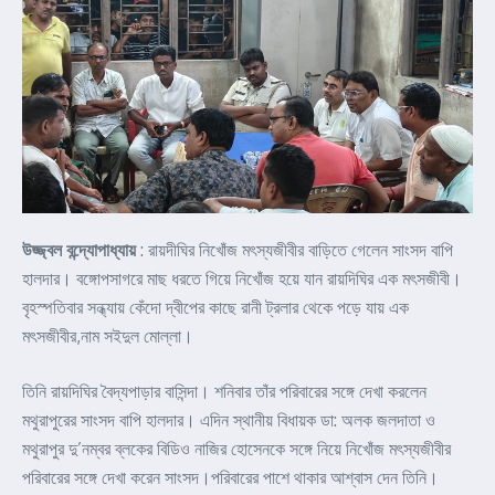
উজ্জ্বল বন্দ্যোপাধ্যায়
: রায়দীঘির নিখোঁজ মৎস্যজীবীর বাড়িতে গেলেন সাংসদ বাপি
হালদার। বঙ্গোপসাগরে মাছ ধরতে গিয়ে নিখোঁজ হয়ে যান রায়দিঘির এক মৎসজীবী।
বৃহস্পতিবার সন্ধ্যায় কেঁদো দ্বীপের কাছে রানী ট্রলার থেকে পড়ে যায় এক
মৎসজীবীর,নাম সইদুল মোল্লা।
তিনি রায়দিঘির বৈদ্যপাড়ার বাসিন্দা। শনিবার তাঁর পরিবারের সঙ্গে দেখা করলেন
মথুরাপুরের সাংসদ বাপি হালদার। এদিন স্থানীয় বিধায়ক ডা: অলক জলদাতা ও
মথুরাপুর দু’নম্বর ব্লকের বিডিও নাজির হোসেনকে সঙ্গে নিয়ে নিখোঁজ মৎস্যজীবীর
পরিবারের সঙ্গে দেখা করেন সাংসদ।পরিবারের পাশে থাকার আশ্বাস দেন তিনি।