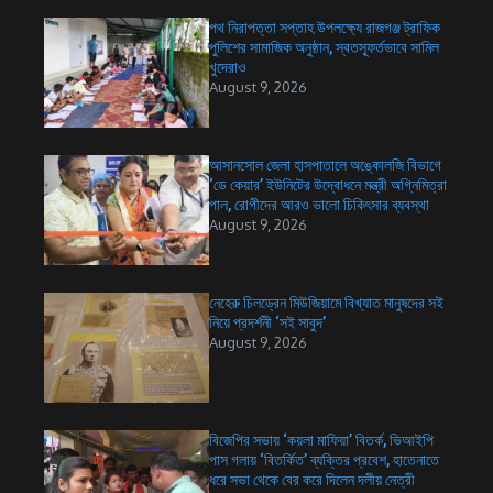
পথ নিরাপত্তা সপ্তাহ উপলক্ষ্যে রাজগঞ্জ ট্রাফিক
পুলিশের সামাজিক অনুষ্ঠান, স্বতস্ফূর্তভাবে সামিল
খুদেরাও
August 9, 2026
আসানসোল জেলা হাসপাতালে অঙ্কোলজি বিভাগে
‘ডে কেয়ার’ ইউনিটের উদ্বোধনে মন্ত্রী অগ্নিমিত্রা
পাল, রোগীদের আরও ভালো চিকিৎসার ব্যবস্থা
August 9, 2026
নেহেরু চিলড্রেন মিউজিয়ামে বিখ্যাত মানুষদের সই
নিয়ে প্রদর্শনী ‘সই সাবুদ’
August 9, 2026
বিজেপির সভায় ‘কয়লা মাফিয়া’ বিতর্ক, ভিআইপি
পাস গলায় ‘বিতর্কিত’ ব্যক্তির প্রবেশ, হাতেনাতে
ধরে সভা থেকে বের করে দিলেন দলীয় নেত্রী