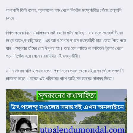
পাশাপাশি তিনি বলেন, প্রশাসনের পক্ষ থেকে নিখোঁজ মৎস্যজীবীর খোঁজে তল্লাশি
চলছে।
বিগত কয়েক দিনে একাধিকবার এই ধরণের ঘটনা ঘটেছে। যার ফলে মৎস্যজীবীদের
মধ্যে আতঙ্ক ছড়িয়েছে। এর আগে সাগরে দু’জন মৎস্যজীবী মাছ ধরতে গিয়ে পড়ে
যান। শুক্রবার তাঁদের দেহ উদ্ধার হয়। তার রেশ কাটতে না কাটতেই ট্রলার থেকে
পড়ে নিখোঁজ হয়ে গেলেন রায়দিঘির এই মৎস্যজীবী।
এদিন সাংসদ বাপি হালদার বলেন, প্রশাসনের তরফ থেকে সইদুলের খোঁজে তল্লাশি
চালানো হচ্ছে। আমরা এই পরিবারের পাশে আছি সব রকমের সাহায্য দিতে।