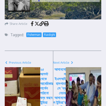
Share Article
Tagged:
Fisherman
Raidighi
Previous Article
Next Article
২৫
আসানসো
আগস্ট
ল
থেকে
ইএসআই
আমেরিকায়
হাসপাতা
পার্সেল
লে ‘দ্য
পাঠানো
নেচার
বন্ধ করবে
আসানসো
ইন্ডিয়া
ল ইন্ডিয়া’র