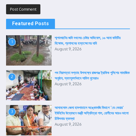
Featured Posts
শ্মশানঘাটের জমি দখলের চেষ্টার অভিযোগ, ১৬ আনা কমিটির
1
বিক্ষোভ, প্রশাসনের হস্তক্ষেপের দাবি
August 9, 2026
পথ নিরাপত্তা সপ্তাহ উপলক্ষ্যে রাজগঞ্জ ট্রাফিক পুলিশের সামাজিক
2
অনুষ্ঠান, স্বতস্ফূর্তভাবে সামিল খুদেরাও
August 9, 2026
আসানসোল জেলা হাসপাতালে অঙ্কোলজি বিভাগে ‘ডে কেয়ার’
3
ইউনিটের উদ্বোধনে মন্ত্রী অগ্নিমিত্রা পাল, রোগীদের আরও ভালো
চিকিৎসার ব্যবস্থা
August 9, 2026