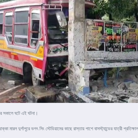
বার সকালে ঘটে এই ঘটনা।
য়ে ধাক্কা মারল দুর্গাপুরে ভগৎ সিং স্টেডিয়ামের কাছে রাস্তায় পাশে বাসস্ট্যান্ডের যাত্রী