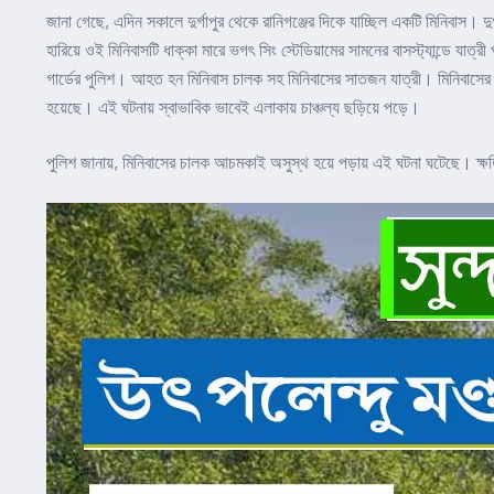
জানা গেছে, এদিন সকালে দুর্গাপুর থেকে রানিগঞ্জের দিকে যাচ্ছিল একটি মিনিবাস
হারিয়ে ওই মিনিবাসটি ধাক্কা মারে ভগৎ সিং স্টেডিয়ামের সামনের বাসস্ট্যান্ডে 
গার্ডের পুলিশ। আহত হন মিনিবাস চালক সহ মিনিবাসের সাতজন যাত্রী। মিনিবাসের চা
হয়েছে। এই ঘটনায় স্বাভাবিক ভাবেই এলাকায় চাঞ্চল্য ছড়িয়ে পড়ে।
পুলিশ জানায়, মিনিবাসের চালক আচমকাই অসুস্থ হয়ে পড়ায় এই ঘটনা ঘটেছে। ক্ষতি