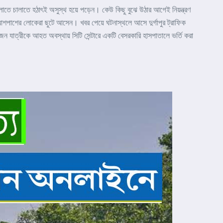
লাতে চালাতে হঠাৎই অসুস্থ হয়ে পড়েন। কেউ কিছু বুঝে উঠার আগেই নিয়ন্ত্রণ
য়। আশপাশের লোকেরা ছুটে আসেন। খবর পেয়ে ঘটনাস্থলে আসে দুর্গাপুর ট্রাফিক
ন যাত্রীকে আহত অবস্থায় সিটি সেন্টারে একটি বেসরকারি হাসপাতালে ভর্তি করা