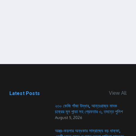
View All
Latest Posts
২৩০ কেজি গাঁজা উদ্ধার, আন্তঃরাজ্য মাদক
চক্রের মূল পান্ডা সহ গ্রেফতার ৩, তদন্তে পুলিশ
August 5, 2026
অস্ত্র-কয়লার অন্ধকার সাম্রাজ্যে বড় ধাক্কা,