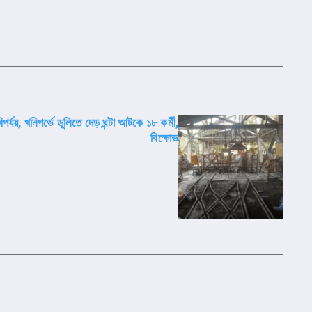
পর্যয়, খনিগর্ভে ডুলিতে দেড় ঘন্টা আটকে ১৮ কর্মী,
বিক্ষোভ