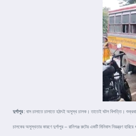
দুর্গাপুর
: বাস চালাতে চালাতে হঠাৎই অসুস্থ চালক। তাতেই ঘটল বিপত্তি। শুক্র
চালকের অসুস্থতার কারণে দুর্গাপুর – রানিগঞ্জ রুটের একটি মিনিবাস নিয়ন্ত্রণ হারি