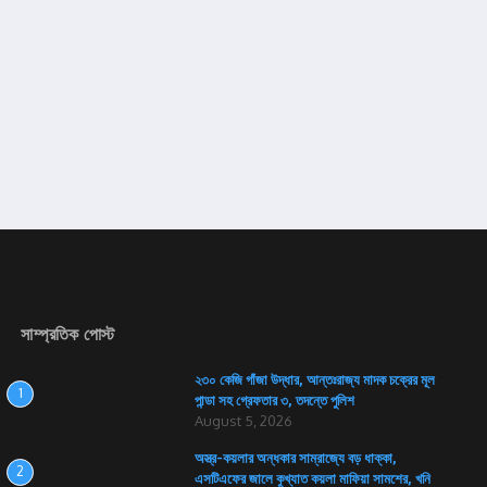
সাম্প্রতিক পোস্ট
২৩০ কেজি গাঁজা উদ্ধার, আন্তঃরাজ্য মাদক চক্রের মূল
1
পান্ডা সহ গ্রেফতার ৩, তদন্তে পুলিশ
August 5, 2026
অস্ত্র-কয়লার অন্ধকার সাম্রাজ্যে বড় ধাক্কা,
2
এসটিএফের জালে কুখ্যাত কয়লা মাফিয়া সামশের, খনি