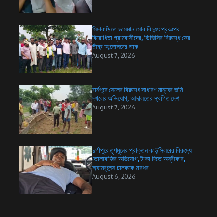
সিদাবাড়িতে ভাসমান সৌর বিদ্যুৎ প্রকল্পের
বিরোধিতা গ্রামবাসীদের, ডিভিসির বিরুদ্ধে ফের
তীব্র আন্দোলনের ডাক
August 7, 2026
বার্নপুরে সেলের বিরুদ্ধে সাধারণ মানুষের জমি
দখলের অভিযোগ, আদালতের স্থগিতাদেশ
August 7, 2026
দুর্গাপুরে তৃণমূলের প্রাক্তন কাউন্সিলরের বিরুদ্ধে
তোলাবাজির অভিযোগ, টাকা দিতে অস্বীকার,
অ্যাম্বুলেন্স চালককে মারধর
August 6, 2026