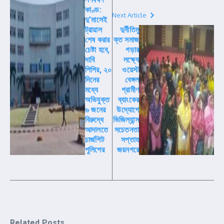
কাণ্ড:
Next Article
দু’মাসেই
ট্রায়াল
দুর্নীতিমু
শেষ করার
ক্ত সমাজ
চেষ্টা হবে,
গড়ার
দাবি
লক্ষ্যে
পিপির, ২০
ওয়েস্ট
দিনের
বেঙ্গল
মধ্যে
গ্রামীণ
অভিযুক্ত
ব্যাংকের
৬ জনের
উদ্যোগে
বিরুদ্ধে
ভিজিল্যান্স
আদালতে
সচেতনতা
চার্জশিট
সপ্তাহ
পুলিশের
জয়নগরে
Related Posts