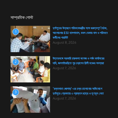
সাম্প্রতিক পোস্ট
দুর্গাপুরের উন্নয়নে পরিবহনমন্ত্রীর সঙ্গে গুরুত্বপূর্ণ বৈঠক,
1
আলোচনায় ESI হাসপাতাল, ডবল ডেকার বাস ও পরিবহন
কর্মীদের পারমিট
August 8, 2026
উত্তরবঙ্গে সরকারি চারুকলা কলেজ ও পর্ষদ কার্যালয়ের
2
দাবি, জলপাইগুড়িতে সুর চড়ালেন শিল্পী মঞ্চের সদস্যরা
August 7, 2026
‘রক্তদাতা জোগাড়’-এর চক্র চালোনোর অভিযোগে
3
দুর্গাপুরে গ্রেফতার ৩ প্রাক্তন ছাত্র ও তৃণমূল নেতা
August 7, 2026