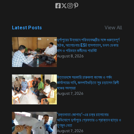
View All
Latest Posts
দুর্গাপুরের উন্নয়নে পরিবহনমন্ত্রীর সঙ্গে গুরুত্বপূর্ণ
বৈঠক, আলোচনায় ESI হাসপাতাল, ডবল ডেকার
বাস ও পরিবহন কর্মীদের পারমিট
August 8, 2026
উত্তরবঙ্গে সরকারি চারুকলা কলেজ ও পর্ষদ
কার্যালয়ের দাবি, জলপাইগুড়িতে সুর চড়ালেন শিল্পী
মঞ্চের সদস্যরা
August 7, 2026
‘রক্তদাতা জোগাড়’-এর চক্র চালোনোর
অভিযোগে দুর্গাপুরে গ্রেফতার ৩ প্রাক্তন ছাত্র ও
তৃণমূল নেতা
August 7, 2026