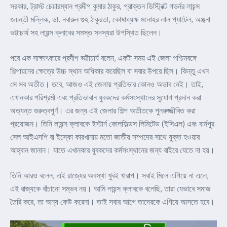
সরকার, ট্রাস্ট চেয়ারম্যান প্রদীপ কুমার ঠাকুর, প্রাক্তন ডিস্ট্রিক্ট গভর্নর লায়ন্স
জয়ন্তী মল্লিক, ডা. নবারুন গুহ ঠাকুরতা, কোষাধ্যক্ষ মনোহর লাল প্যাটেল, অঞ্জনা
ভট্টাচার্য সহ লায়ন্স ক্লাবের সমস্ত সদস্যরা উপস্থিত ছিলেন।
পরে এক সাক্ষাৎকারে প্রদীপ ভট্টাচার্য বলেন, একটা সময় এই জেলা পশ্চিমবঙ্গে
শিল্পায়নের ক্ষেত্রে উচ্চ স্থান অধিকার করেছিল বা সবার উপরে ছিল। কিন্তু এখন
সে সব অতীত। তবে, আজও এই জেলায় প্রতিভার কোনও অভাব নেই। তাই,
এখানকার পরিশ্রমী এবং প্রতিভাবান যুবকদের কর্মসংস্থানের সুযোগ প্রদান করা
অত্যন্ত গুরুত্বপূর্ণ। এর জন্য এই জেলার শিল্প অতীতকে পুনরুজ্জীবিত করা
প্রয়োজন। তিনি লায়ন্স ক্লাবকে ইস্টার্ন কোলফিল্ডস লিমিটেড (ইসিএল) এবং বার্নপুর
সেল আইএসপি বা ইস্কো কারখানায় মতো জাতীয় সম্পদের সাথে যুক্ত হওয়ার
আহ্বান জানান। যাতে এখানকার যুবকদের কর্মসংস্থানের জন্য বাইরে যেতে না হয়।
তিনি আরও বলেন, এই রাজ্যের অবস্থা খুবই খারাপ। সবাই মিলে এগিয়ে না এলে,
এই রাজ্যকে বাঁচানো সম্ভব নয়। আমি লায়ন্স ক্লাবকে বলেছি, তারা যেভাবে সমাজ
তৈরি করে, তা অন্য কেউ করেনা। তাই সবার আগে তাদেরকে এগিয়ে আসতে হবে।