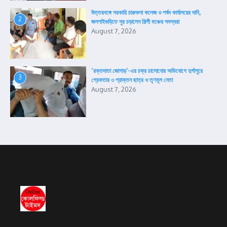
উত্তরবঙ্গে সরকারি চারুকলা কলেজ ও পর্ষদ কার্যালয়ের দাবি,
2
জলপাইগুড়িতে সুর চড়ালেন শিল্পী মঞ্চের সদস্যরা
August 7, 2026
‘রক্তদাতা জোগাড়’-এর চক্র চালোনোর অভিযোগে দুর্গাপুরে
3
গ্রেফতার ৩ প্রাক্তন ছাত্র ও তৃণমূল নেতা
August 7, 2026