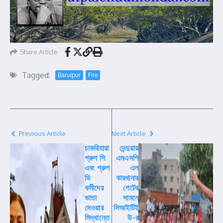
Share Article
Tagged:
Baruipur
Fire
Previous Article
Next Article
চাকরিহারা
দেন্দুয়ায়
গ্রুপ সি
এমএসপি
এবং গ্রুপ
এল
ডি
কারখানার
কর্মীদের
গেটের
ভাতা
সামনে
দেওয়ার
সিআইটিই
সিদ্ধান্তে
উ-র