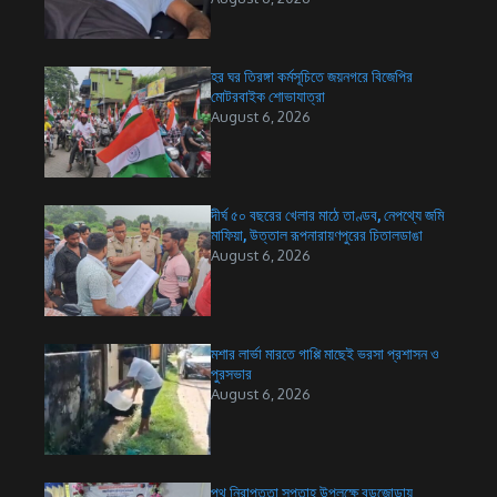
হর ঘর তিরঙ্গা কর্মসূচিতে জয়নগরে বিজেপির
মোটরবাইক শোভাযাত্রা
August 6, 2026
দীর্ঘ ৫০ বছরের খেলার মাঠে তাণ্ডব, নেপথ্যে জমি
মাফিয়া, উত্তাল রূপনারায়ণপুরের চিতালডাঙা
August 6, 2026
মশার লার্ভা মারতে গাপ্পি মাছেই ভরসা প্রশাসন ও
পুরসভার
August 6, 2026
পথ নিরাপত্তা সপ্তাহ উপলক্ষে বড়জোড়ায়