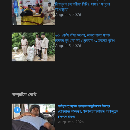
বিনামূল্যে চক্ষু পরীক্ষা শিবির, সাধারণ মানুষের
অংশগ্রহণ
August 6, 2026
২৩০ কেজি গাঁজা উদ্ধার, আন্তঃরাজ্য মাদক
চক্রের মূল পান্ডা সহ গ্রেফতার ৩, তদন্তে পুলিশ
August 5, 2026
সাম্প্রতিক পোস্ট
দুর্গাপুরে তৃণমূলের প্রাক্তন কাউন্সিলরের বিরুদ্ধে
1
তোলাবাজির অভিযোগ, টাকা দিতে অস্বীকার, অ্যাম্বুলেন্স
চালককে মারধর
August 6, 2026