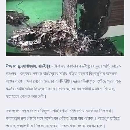
উজ্জ্বল বন্দ্যোপাধ্যায়, বারুইপুর
: দক্ষিণ ২৪ পরগনার বারুইপুরে স্কুলে অগ্নিকাণ্ডে
চাঞ্চল্য। শুক্রবার সকালে বারুইপুরের সাউথ গড়িয়া যদুনাথ বিদ্যামন্দিরে আচমকা
আগুন লাগে। খবর পেয়ে দমকলের একটি ইঞ্জিন দ্রুত ঘটনাস্থলে পৌঁছে প্রায় এক
ঘণ্টার চেষ্টায় আগুন নিয়ন্ত্রণে আনে। তবে বড় ধরনের দুর্ঘটনা এড়ানো গিয়েছে,
হতাহতের কোনও খবর নেই।
সকালবেলা স্কুল খোলার কিছুক্ষণ পরই পোড়া গন্ধ পেয়ে সতর্ক হন শিক্ষকরা।
কনফারেন্স রুম খোলার সঙ্গে সঙ্গেই ঘন ধোঁয়ায় ছেয়ে যায় এলাকা। আতঙ্ক ছড়িয়ে
পড়ে ছাত্রছাত্রী ও শিক্ষকদের মধ্যে। দ্রুত খবর দেওয়া হয় দমকলে।