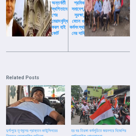
অন্তর্বর্তী
শ্রমিক
স্থগিতাদে
সমাবেশ,
শের
সুরক্ষা,
মেয়াদবৃদ্ধি
বেতন ও
করল হাই
কর্মসংস্থা
কোর্ট
নের দাবি
Related Posts
দুর্গাপুরে তৃণমূলের প্রাক্তন কাউন্সিলরের
হর ঘর তিরঙ্গা কর্মসূচিতে জয়নগরে বিজেপির
বিরুদ্ধে তোলাবাজির অভিযো ...
মোটরবাইক শোভাযাত্রা