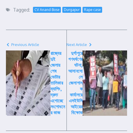
Tagged:
CV Anand Bose
Durgapur
Rape case
Previous Article
Next Article
রাজ্যের
দুর্গাপুরে
দুই
গণধর্ষণের
জেলায়
ঘটনা,
শেষ
আসানসো
ভোটার
লে
তালিকার
জেলাশাস
ম্যাপিং,
ক
দ্রুত
কার্যালয়ে
এগোচ্ছে
এসইউসি
সংশোধনে
আইয়ের
র কাজ
বিক্ষোভ