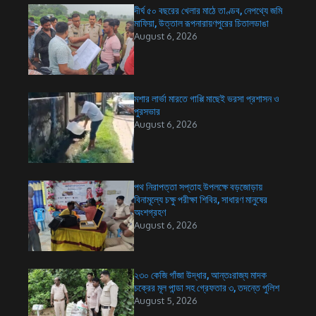
দীর্ঘ ৫০ বছরের খেলার মাঠে তাণ্ডব, নেপথ্যে জমি
মাফিয়া, উত্তাল রূপনারায়ণপুরের চিতালডাঙা
August 6, 2026
মশার লার্ভা মারতে গাপ্পি মাছেই ভরসা প্রশাসন ও
পুরসভার
August 6, 2026
পথ নিরাপত্তা সপ্তাহ উপলক্ষে বড়জোড়ায়
বিনামূল্যে চক্ষু পরীক্ষা শিবির, সাধারণ মানুষের
অংশগ্রহণ
August 6, 2026
২৩০ কেজি গাঁজা উদ্ধার, আন্তঃরাজ্য মাদক
চক্রের মূল পান্ডা সহ গ্রেফতার ৩, তদন্তে পুলিশ
August 5, 2026