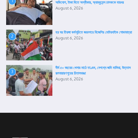
1
অভিযোগ, টাকা দিতে অস্বীকার, অ্যাম্বুলেন্স চালককে মারধর
August 6, 2026
হর ঘর তিরঙ্গা কর্মসূচিতে জয়নগরে বিজেপির মোটরবাইক শোভাযাত্রা
2
August 6, 2026
দীর্ঘ ৫০ বছরের খেলার মাঠে তাণ্ডব, নেপথ্যে জমি মাফিয়া, উত্তাল
3
রূপনারায়ণপুরের চিতালডাঙা
August 6, 2026