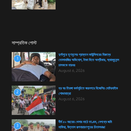
সাম্প্রতিক পোস্ট
দুর্গাপুরে তৃণমূলের প্রাক্তন কাউন্সিলরের বিরুদ্ধে
1
তোলাবাজির অভিযোগ, টাকা দিতে অস্বীকার, অ্যাম্বুলেন্স
চালককে মারধর
August 6, 2026
হর ঘর তিরঙ্গা কর্মসূচিতে জয়নগরে বিজেপির মোটরবাইক
2
শোভাযাত্রা
August 6, 2026
দীর্ঘ ৫০ বছরের খেলার মাঠে তাণ্ডব, নেপথ্যে জমি
3
মাফিয়া, উত্তাল রূপনারায়ণপুরের চিতালডাঙা