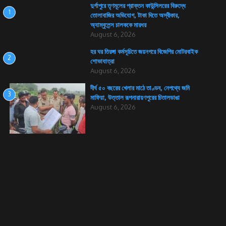
দুর্গাপুরে তৃণমূলের প্রাক্তন কাউন্সিলরের বিরুদ্ধে
1
তোলাবাজির অভিযোগ, টাকা দিতে অস্বীকার,
অ্যাম্বুলেন্স চালককে মারধর
August 6, 2026
হর ঘর তিরঙ্গা কর্মসূচিতে জয়নগরে বিজেপির মোটরবাইক
2
শোভাযাত্রা
August 6, 2026
দীর্ঘ ৫০ বছরের খেলার মাঠে তাণ্ডব, নেপথ্যে জমি
3
মাফিয়া, উত্তাল রূপনারায়ণপুরের চিতালডাঙা
August 6, 2026