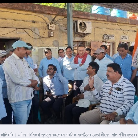
 কোলিয়ারি। এদিন শ্রমিকরা তৃণমূল কংগ্রেস শ্রমিক সংগঠনের নেতা দীনেশ লাল শ্রীবাস্তবের 