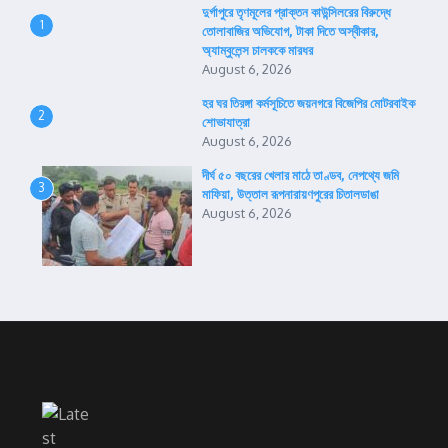
দুর্গাপুরে তৃণমূলের প্রাক্তন কাউন্সিলরের বিরুদ্ধে
1
তোলাবাজির অভিযোগ, টাকা দিতে অস্বীকার,
অ্যাম্বুলেন্স চালককে মারধর
August 6, 2026
হর ঘর তিরঙ্গা কর্মসূচিতে জয়নগরে বিজেপির মোটরবাইক
2
শোভাযাত্রা
August 6, 2026
দীর্ঘ ৫০ বছরের খেলার মাঠে তাণ্ডব, নেপথ্যে জমি
3
মাফিয়া, উত্তাল রূপনারায়ণপুরের চিতালডাঙা
August 6, 2026