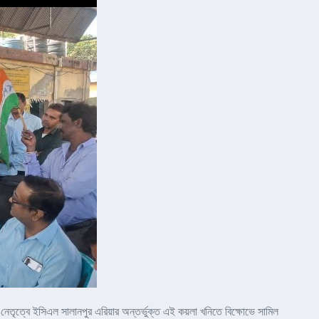
নেতৃত্বে ইসিএল সালানপুর এরিয়ার অন্তর্ভুক্ত এই কয়লা খনিতে বিক্ষোভে সামিল