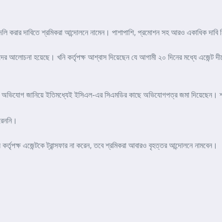
র বদলি করার দাবিতে শ্রমিকরা আন্দোলনে নামেন। পাশাপাশি, প্রমোশন সহ আরও একাধিক দাবি নিয়
 তাঁদের আলোচনা হয়েছে। খনি কর্তৃপক্ষ আশ্বাস দিয়েছেন যে আগামী ২০ দিনের মধ্যে এজেন্ট 
বে অভিযোগ জানিয়ে ইতিমধ্যেই ইসিএল-এর সিএমডির কাছে অভিযোগপত্র জমা দিয়েছেন। শ্রম
করেননি।
িএল কর্তৃপক্ষ এজেন্টকে ট্রান্সফার না করেন, তবে শ্রমিকরা আবারও বৃহত্তর আন্দোলনে নামবেন।