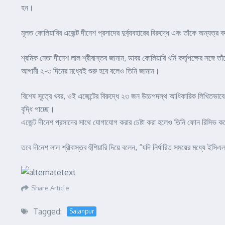
হন।
মূলত কোলিয়ারির এজেন্ট দীনেশ প্রসাদের দুর্ব্যবহারের বিরুদ্ধে এবং তাঁকে অন্যত্
শ্রমিক নেতা দীনেশ লাল শ্রীবাস্তব জানান, ডাবর কোলিয়ারি খনি কর্তৃপক্ষের সঙ্গে
আগামী ২-৩ দিনের মধ্যেই শুরু হবে বলেও তিনি জানান।
বিশেষ সূত্রে খবর, ওই এজেন্টের বিরুদ্ধে ২৩ জন উচ্চপদস্থ আধিকারিক লিখিতভা
বৃদ্ধি পাচ্ছে।
এজেন্ট দীনেশ প্রসাদের সাথে যোগাযোগ করার চেষ্টা করা হলেও তিনি ফোন রিসিভ 
তবে দীনেশ লাল শ্রীবাস্তব হুঁশিয়ারি দিয়ে বলেন, “যদি নির্ধারিত সময়ের মধ্যে ইস
Share Article
Tagged:
Salanpur