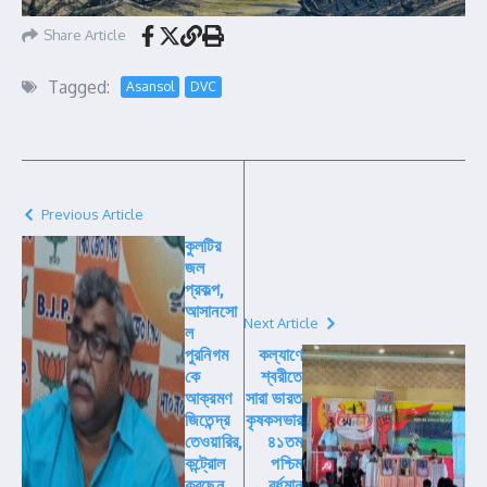
Share Article
Tagged:
Asansol
DVC
Previous Article
কুলটির
জল
প্রকল্প,
আসানসো
Next Article
ল
পুরনিগম
কল্যাণে
কে
শ্বরীতে
আক্রমণ
সারা ভারত
জিতেন্দ্র
কৃষকসভার
তেওয়ারির,
৪১তম
কন্ট্রোল
পশ্চিম
করছেন
বর্ধমান