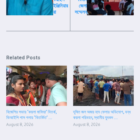
ইঞ্জিনিয়ার
জেলা
রা
সম্মেলন
Related Posts
বিজেপির সভায় ‘কয়লা মাফিয়া’ বিতর্ক,
দূষিত জল অজয় নদে ফেলার অভিযোগ, বন্ধ
ভিআইপি পাস গলায় ‘বিতর্কিত’ ...
কয়লা পরিবহন, স্থানীয় যুবকদ ...
August 8, 2026
August 8, 2026