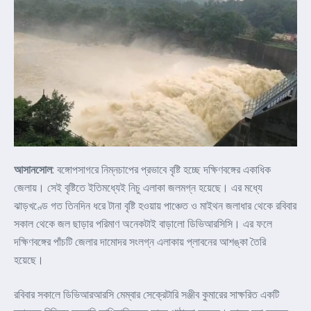
আসানসোল
: বঙ্গোপসাগরে নিম্নচাপের প্রভাবে বৃষ্টি হচ্ছে দক্ষিণবঙ্গের একাধিক
জেলায়। সেই বৃষ্টিতে ইতিমধ্যেই নিচু এলাকা জলমগ্ন হয়েছে। এর মধ্যে
ঝাড়খণ্ডে গত তিনদিন ধরে টানা বৃষ্টি হওয়ায় পাঞ্চেত ও মাইথন জলাধার থেকে রবিবার
সকাল থেকে জল ছাড়ার পরিমাণ অনেকটাই বাড়ালো ডিভিআরসিসি। এর ফলে
দক্ষিণবঙ্গের পাঁচটি জেলার দামোদর সংলগ্ন এলাকায় প্লাবনের আশঙ্কা তৈরি
হয়েছে।
রবিবার সকালে ডিভিআরআরসি মেম্বার সেক্রেটারি সঞ্জীব কুমারের সাক্ষরিত একটি