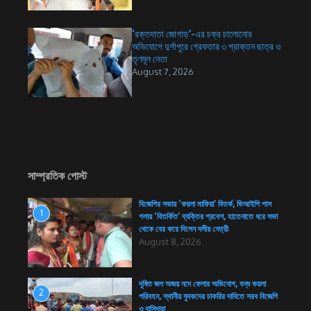
‘রক্তদাতা জোগাড়’-এর চক্র চালোনোর
অভিযোগে দুর্গাপুরে গ্রেফতার ৩ প্রাক্তন ছাত্র ও
তৃণমূল নেতা
August 7, 2026
সাম্প্রতিক পোস্ট
বিজেপির সভায় ‘কয়লা মাফিয়া’ বিতর্ক, ভিআইপি পাস
1
গলায় ‘বিতর্কিত’ ব্যক্তির প্রবেশ, হাতেনাতে ধরে সভা
থেকে বের করে দিলেন দলীয় নেত্রী
August 8, 2026
দূষিত জল অজয় নদে ফেলার অভিযোগ, বন্ধ কয়লা
2
পরিবহন, স্থানীয় যুবকদের চাকরির দাবিতে সরব বিজেপি
ও বাসিন্দারা