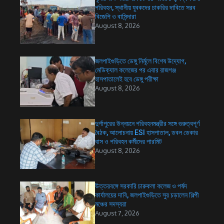
পরিবহন, স্থানীয় যুবকদের চাকরির দাবিতে সরব
বিজেপি ও বাসিন্দারা
August 8, 2026
জলপাইগুড়িতে ডেঙ্গু নির্মূলে বিশেষ উদ্যোগ,
মেডিক্যাল কলেজের পর এবার রাজগঞ্জ
হাসপাতালেই হবে ডেঙ্গু পরীক্ষা
August 8, 2026
দুর্গাপুরের উন্নয়নে পরিবহনমন্ত্রীর সঙ্গে গুরুত্বপূর্ণ
বৈঠক, আলোচনায় ESI হাসপাতাল, ডবল ডেকার
বাস ও পরিবহন কর্মীদের পারমিট
August 8, 2026
উত্তরবঙ্গে সরকারি চারুকলা কলেজ ও পর্ষদ
কার্যালয়ের দাবি, জলপাইগুড়িতে সুর চড়ালেন শিল্পী
মঞ্চের সদস্যরা
August 7, 2026