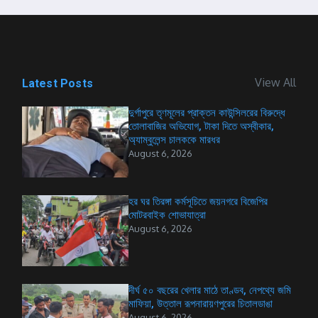
View All
Latest Posts
দুর্গাপুরে তৃণমূলের প্রাক্তন কাউন্সিলরের বিরুদ্ধে
তোলাবাজির অভিযোগ, টাকা দিতে অস্বীকার,
অ্যাম্বুলেন্স চালককে মারধর
August 6, 2026
হর ঘর তিরঙ্গা কর্মসূচিতে জয়নগরে বিজেপির
মোটরবাইক শোভাযাত্রা
August 6, 2026
দীর্ঘ ৫০ বছরের খেলার মাঠে তাণ্ডব, নেপথ্যে জমি
মাফিয়া, উত্তাল রূপনারায়ণপুরের চিতালডাঙা
August 6, 2026