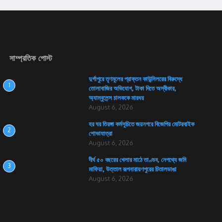
সাম্প্রতিক পোস্ট
দুর্গাপুরে তৃণমূলের প্রাক্তন কাউন্সিলরের বিরুদ্ধে
1
তোলাবাজির অভিযোগ, টাকা দিতে অস্বীকার,
অ্যাম্বুলেন্স চালককে মারধর
August 6, 2026
হর ঘর তিরঙ্গা কর্মসূচিতে জয়নগরে বিজেপির মোটরবাইক
2
শোভাযাত্রা
August 6, 2026
দীর্ঘ ৫০ বছরের খেলার মাঠে তাণ্ডব, নেপথ্যে জমি
3
মাফিয়া, উত্তাল রূপনারায়ণপুরের চিতালডাঙা
August 6, 2026