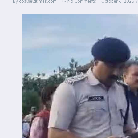
By
coalfieldtimes.com
No Comments
October 6, 2025
7