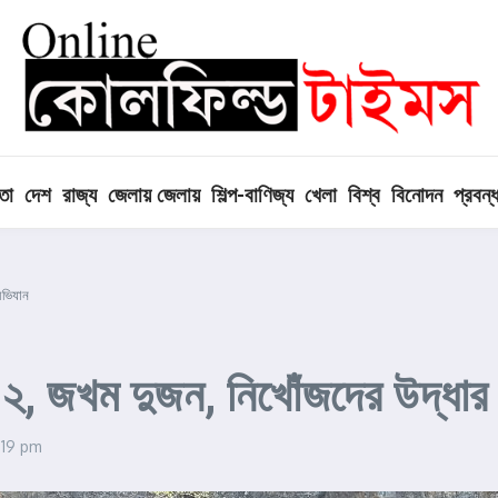
তা
দেশ
রাজ্য
জেলায় জেলায়
শিল্প-বাণিজ্য
খেলা
বিশ্ব
বিনোদন
প্রবন্
অভিযান
 ২, জখম দুজন, নিখোঁজদের উদ্ধা
:19 pm