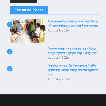
Featured Posts
উত্তরবঙ্গে সরকারি চারুকলা কলেজ ও পর্ষদ কার্যালয়ের
1
দাবি, জলপাইগুড়িতে সুর চড়ালেন শিল্পী মঞ্চের সদস্যরা
August 7, 2026
‘রক্তদাতা জোগাড়’-এর চক্র চালোনোর অভিযোগে
2
দুর্গাপুরে গ্রেফতার ৩ প্রাক্তন ছাত্র ও তৃণমূল নেতা
August 7, 2026
সিদাবাড়িতে ভাসমান সৌর বিদ্যুৎ প্রকল্পের বিরোধিতা
3
গ্রামবাসীদের, ডিভিসির বিরুদ্ধে ফের তীব্র আন্দোলনের
ডাক
August 7, 2026