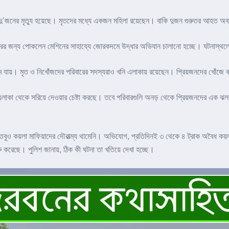
ে দু’জনের মৃত্যু হয়েছে। মৃতদের মধ্যে একজন মহিলা রয়েছেন। বাকি দুজন গুরুতর আহত 
ের জন্য পোকলেন মেশিনের সাহায্যে জোরকদমে উদ্ধার অভিযান চালানো হচ্ছে। ঘটনাস্থল
ে যায়। মৃত ও নিখোঁজদের পরিবারের সদস্যরাও খনি এলাকায় রয়েছেন। প্রিয়জনদের খোঁজে ক
 এলাকা থেকে সরিয়ে দেওয়ার চেষ্টা করছে। তবে পরিবারগুলি অনড় থেকে প্রিয়জনদের এক 
তবুও কয়লা মাফিয়াদের দৌরাত্ম্য থামেনি। অভিযোগ, প্রতিদিনই ৩ থেকে ৪ ট্রাক অবৈধ কয়
 করেছে। পুলিশ জানায়, ঠিক কী ঘটনা তা খতিয়ে দেখা হচ্ছে।