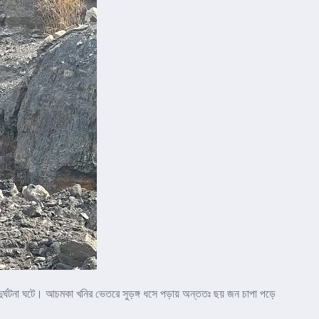
দুর্ঘটনা ঘটে। আচমকা খনির ভেতরে সুড়ঙ্গ ধসে পড়ায় অন্ততঃ ছয় জন চাপা পড়ে