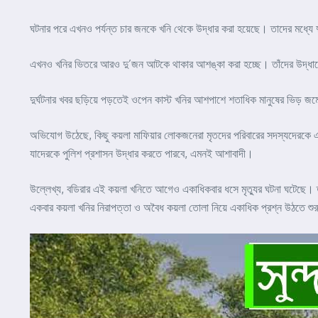
ঘটনার পরে এখনও পর্যন্ত চার জনকে খনি থেকে উদ্ধার করা হয়েছে। তাদের মধ্য
এখনও খনির ভিতরে আরও দু’জন আটকে থাকার আশঙ্কা করা হচ্ছে। তাঁদের উদ্ধার
দুর্ঘটনার খবর ছড়িয়ে পড়তেই ওপেন কাস্ট খনির আশপাশে শতাধিক মানুষের ভিড় জম
অভিযোগ উঠেছে, কিছু কয়লা মাফিয়ার লোকজনেরা মৃতদের পরিবারের সদস্যদেরকে
যাদেরকে পুলিশ প্রশাসন উদ্ধার করতে পারবে, এমনই আশাবাদী।
উল্লেখ্য, বডিরার এই কয়লা খনিতে আগেও একাধিকবার ধসে মৃত্যুর ঘটনা ঘটেছে। 
একবার কয়লা খনির নিরাপত্তা ও অবৈধ কয়লা তোলা নিয়ে একাধিক প্রশ্ন উঠতে শুরু