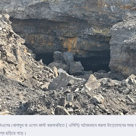
সিসিএলের খোলামুখ বা ওপেন কাস্ট কয়লাখনিতে ( ওসিপি) অবৈধভাবে কয়লা উত্তোলনের সময় 
্চল্য ছড়িয়ে পড়ে।