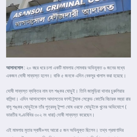
আসানসোল
: ২০ বছর ধরে চলা একটি মামলায় সোমবার অভিযুক্ত ৬ জনের মধ্যে
একজন দোষী সাব্যস্ত হলেন। বাকি ৫ জনকে এদিন বেকসুর খালাস করা হয়েছে।
দোষী সাব্যস্ত ব্যক্তির নাম হল শঙ্কর ঘোড়ুই। তিনি জামুড়িয়া থানার চুরুলিয়ার
বাসিন্দা। এদিন আসানসোল আদালতের ফাস্ট ট্র্যাক সেকেন্ড কোর্টের বিচারক মহুয়া রায়
বাসু শঙ্কর ঘোড়ুইকে তাঁর পুত্রবধূ টুম্পা ঘোষ ওরফে ঘোড়ুইকে খুনের অভিযোগে (
ভারতীয় দণ্ডবিধির ৩০২ নং ধারা) দোষী সাব্যস্ত করেছেন।
এই মামলায় মৃতার স্বামী+সহ আরো ৫ জন অভিযুক্ত ছিলেন। তথ্য প্রমাণাদির