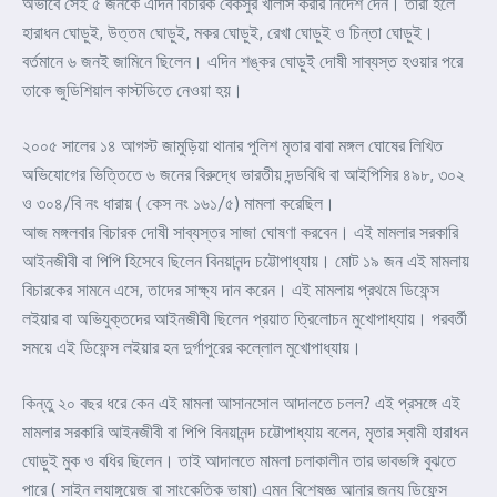
অভাবে সেই ৫ জনকে এদিন বিচারক বেকসুর খালাস করার নির্দেশ দেন। তারা হলে
হারাধন ঘোড়ুই, উত্তম ঘোড়ুই, মকর ঘোড়ুই, রেখা ঘোড়ুই ও চিন্তা ঘোড়ুই।
বর্তমানে ৬ জনই জামিনে ছিলেন। এদিন শঙ্কর ঘোড়ুই দোষী সাব্যস্ত হওয়ার পরে
তাকে জুডিশিয়াল কাস্টডিতে নেওয়া হয়।
২০০৫ সালের ১৪ আগস্ট জামুড়িয়া থানার পুলিশ মৃতার বাবা মঙ্গল ঘোষের লিখিত
অভিযোগের ভিত্তিতে ৬ জনের বিরুদ্ধে ভারতীয় দন্ডবিধি বা আইপিসির ৪৯৮, ৩০২
ও ৩০৪/বি নং ধারায় ( কেস নং ১৬১/৫) মামলা করেছিল।
আজ মঙ্গলবার বিচারক দোষী সাব্যস্তর সাজা ঘোষণা করবেন। এই মামলার সরকারি
আইনজীবী বা পিপি হিসেবে ছিলেন বিনয়ানন্দ চট্টোপাধ্যায়। মোট ১৯ জন এই মামলায়
বিচারকের সামনে এসে, তাদের সাক্ষ্য দান করেন। এই মামলায় প্রথমে ডিফেন্স
লইয়ার বা অভিযুক্তদের আইনজীবী ছিলেন প্রয়াত ত্রিলোচন মুখোপাধ্যায়। পরবর্তী
সময়ে এই ডিফেন্স লইয়ার হন দুর্গাপুরের কল্লোল মুখোপাধ্যায়।
কিন্তু ২০ বছর ধরে কেন এই মামলা আসানসোল আদালতে চলল? এই প্রসঙ্গে এই
মামলার সরকারি আইনজীবী বা পিপি বিনয়ানন্দ চট্টোপাধ্যায় বলেন, মৃতার স্বামী হারাধন
ঘোড়ুই মুক ও বধির ছিলেন। তাই আদালতে মামলা চলাকালীন তার ভাবভঙ্গি বুঝতে
পারে ( সাইন ল্যাঙ্গুয়েজ বা সাংকেতিক ভাষা) এমন বিশেষজ্ঞ আনার জন্য ডিফেন্স