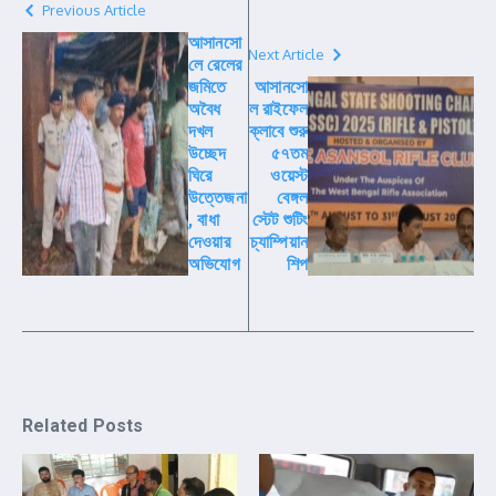
Previous Article
আসানসো
Next Article
লে রেলের
জমিতে
আসানসো
অবৈধ
ল রাইফেল
দখল
ক্লাবে শুরু
উচ্ছেদ
৫৭তম
ঘিরে
ওয়েস্ট
উত্তেজনা
বেঙ্গল
, বাধা
স্টেট শুটিং
দেওয়ার
চ্যাম্পিয়ান
অভিযোগ
শিপ
Related Posts