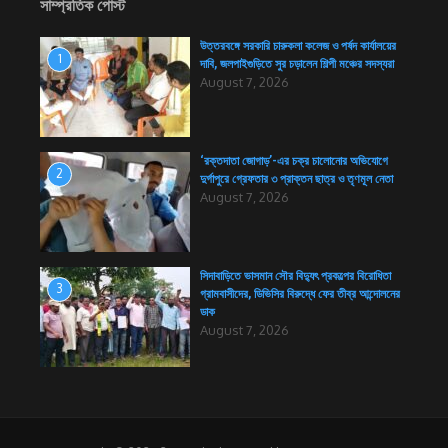
সাম্প্রতিক পোস্ট
উত্তরবঙ্গে সরকারি চারুকলা কলেজ ও পর্ষদ কার্যালয়ের
1
দাবি, জলপাইগুড়িতে সুর চড়ালেন শিল্পী মঞ্চের সদস্যরা
August 7, 2026
‘রক্তদাতা জোগাড়’-এর চক্র চালোনোর অভিযোগে
2
দুর্গাপুরে গ্রেফতার ৩ প্রাক্তন ছাত্র ও তৃণমূল নেতা
August 7, 2026
সিদাবাড়িতে ভাসমান সৌর বিদ্যুৎ প্রকল্পের বিরোধিতা
3
গ্রামবাসীদের, ডিভিসির বিরুদ্ধে ফের তীব্র আন্দোলনের
ডাক
August 7, 2026