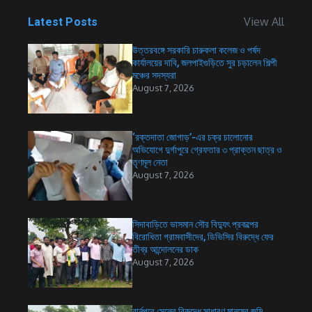
View All
Latest Posts
উত্তরবঙ্গে সরকারি চারুকলা কলেজ ও পর্ষদ
কার্যালয়ের দাবি, জলপাইগুড়িতে সুর চড়ালেন শিল্পী
মঞ্চের সদস্যরা
August 7, 2026
‘রক্তদাতা জোগাড়’-এর চক্র চালোনোর
অভিযোগে দুর্গাপুরে গ্রেফতার ৩ প্রাক্তন ছাত্র ও
তৃণমূল নেতা
August 7, 2026
সিদাবাড়িতে ভাসমান সৌর বিদ্যুৎ প্রকল্পের
বিরোধিতা গ্রামবাসীদের, ডিভিসির বিরুদ্ধে ফের
তীব্র আন্দোলনের ডাক
August 7, 2026
বার্নপুরে সেলের বিরুদ্ধে সাধারণ মানুষের জমি