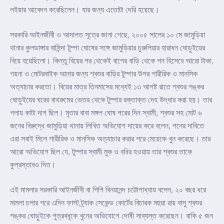
লইয়ার আবেদন করেছিলেন। যার জন্য এতোটা দেরি হয়েছে।
সরকারি আইনজীবী ও আদালত সূত্রে জানা গেছে, ২০০৫ সালের ১০ মে জামুড়িয়া
থানার কুলডাঙ্গার বাসিন্দা টুম্পা ঘোষের সঙ্গে জামুড়িয়ার চুরুলিয়ার হারাধন ঘোড়ুইয়ের
বিয়ে হয়েছিলো। কিন্তু বিয়ের পর থেকেই বাপের বাড়ি থেকে পন হিসেবে আরো টাকা,
গয়না ও মোটরবাইক আনার জন্য শ্বশুর বাড়ির টুম্পার উপর শারীরিক ও মানসিক
অত্যাচার করতো। বিয়ের মাত্র তিনমাসের মধ্যেই ১৩ আগষ্ট রাতে শ্বশুর শঙ্কর
ঘোড়ুইয়ের ঘরের বাথরুমের ভেতর থেকে টুম্পার রক্তাক্ত দেহ উদ্ধার করা হয়। তার
গলায় কাটা দাগ ছিল। মৃতার বাবা মঙ্গল ঘোষ পরের দিন স্বামী, শ্বশুর সহ মোট ৬
জনের বিরুদ্ধে জামুড়িয়া থানায় লিখিত অভিযোগ দায়ের করে বলেন, পনের দাবিতে
এরা সবাই মিলে শারীরিক ও মানসিক অত্যাচার করার পরে মেয়েকে খুন করেছে। তার
আরো অভিযোগ ছিল যে, টুম্পার স্বামী মুক ও বধির হওয়ায় তার শ্বশুর তাকে
কুপ্রস্তাবও দিত।
এই মামলার সরকারি আইনজীবী বা পিপি বিনয়ানন্দ চট্টোপাধ্যায় বলেন, ২০ বছর ধরে
মামলা চলার পরে এদিন ফাস্ট ট্র্যাক সেকেন্ড কোর্টের বিচারক মহুয়া রায় বাসু শ্বশুর
শঙ্কর ঘোড়ুইকে পুত্রবধূকে খুনের অভিযোগে দোষী সাব্যস্ত করেছেন। বাকি ৫ জন