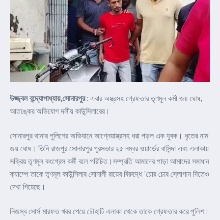
উজ্জ্বল বন্দ্যোপাধ্যায়,সোনারপুর
: এবার অস্ত্রসহ গ্রেফতার তৃণমূল কর্মী জয় ঘোষ,
আতঙ্কের অভিযোগ দলীয় কাউন্সিলারের।
সোনারপুর থানার পুলিশের অভিযানে আগ্নেয়াস্ত্রসহ ধরা পড়ল এক যুবক। ধৃতের নাম
জয় ঘোষ। তিনি রাজপুর সোনারপুর পুরসভার ২৫ নম্বর ওয়ার্ডের বাসিন্দা এবং এলাকায়
সক্রিয় তৃণমূল কংগ্রেস কর্মী বলে পরিচিত।সম্প্রতি আমাদের পাড়া আমাদের সমাধান
ক্যাম্পে তাকে তৃণমূল কাউন্সিলার সোনালী রায়ের বিরুদ্ধে ‘চোর চোর স্লোগান দিতেও
দেখা গিয়েছে।
নিজস্ব সোর্স মারফত খবর পেয়ে চৌহাটি এলাকা থেকে তাকে গ্রেফতার করে পুলিশ।