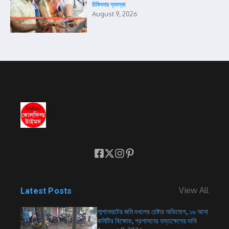
চিকিৎসার ব্যবস্থা
August 9, 2026
View All
Latest Posts
শ্মশানঘাটের জমি দখলের চেষ্টার অভিযোগ, ১৬ আনা
কমিটির বিক্ষোভ, প্রশাসনের হস্তক্ষেপের দাবি