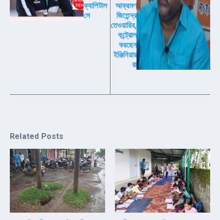
ক্যাপিটাল
আক্রমণ
সে
জিতেন্দ্র
তেওয়ারির,
কন্ট্রোল
করছেন
ইঞ্জিনিয়ার
রা
Related Posts