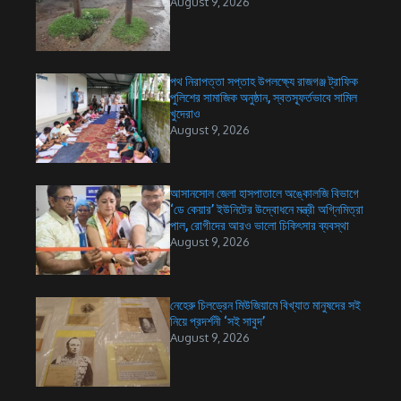
August 9, 2026
পথ নিরাপত্তা সপ্তাহ উপলক্ষ্যে রাজগঞ্জ ট্রাফিক
পুলিশের সামাজিক অনুষ্ঠান, স্বতস্ফূর্তভাবে সামিল
খুদেরাও
August 9, 2026
আসানসোল জেলা হাসপাতালে অঙ্কোলজি বিভাগে
‘ডে কেয়ার’ ইউনিটের উদ্বোধনে মন্ত্রী অগ্নিমিত্রা
পাল, রোগীদের আরও ভালো চিকিৎসার ব্যবস্থা
August 9, 2026
নেহেরু চিলড্রেন মিউজিয়ামে বিখ্যাত মানুষদের সই
নিয়ে প্রদর্শনী ‘সই সাবুদ’
August 9, 2026