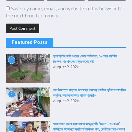
Save my name, email, and website in this browser for
the next time I comment.
Featured Posts
শ্মশানঘাটের জমি দখলের চেষ্টার অভিযোগ, ১৬ আনা কমিটির
1
বিক্ষোভ, প্রশাসনের হস্তক্ষেপের দাবি
August 9, 2026
পথ নিরাপত্তা সপ্তাহ উপলক্ষ্যে রাজগঞ্জ ট্রাফিক পুলিশের সামাজিক
2
অনুষ্ঠান, স্বতস্ফূর্তভাবে সামিল খুদেরাও
August 9, 2026
আসানসোল জেলা হাসপাতালে অঙ্কোলজি বিভাগে ‘ডে কেয়ার’
3
ইউনিটের উদ্বোধনে মন্ত্রী অগ্নিমিত্রা পাল, রোগীদের আরও ভালো