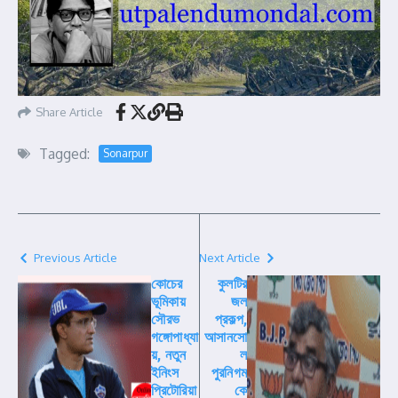
Share Article
Tagged:
Sonarpur
Previous Article
Next Article
কোচের
কুলটির
ভূমিকায়
জল
সৌরভ
প্রকল্প,
গঙ্গোপাধ্যা
আসানসো
য়, নতুন
ল
ইনিংস
পুরনিগম
প্রিটোরিয়া
কে