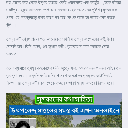
জয় ঘোষের কাছ থেকে উদ্ধার হয়েছে একটি ওয়ানসাটার এবং কার্তুজ।ধৃতকে রবিবার
বারুইপুর মহকুমা আদালতে পেশ করে নিজেদের হেফাজতে নেয় পুলিশ।ধৃতের কাছ
থেকে এই আগ্নেয়াস্ত্র রাখার কারণ সহ আর কে কে আছে তা জানার চেষ্টা করছে
পুলিশ।
তৃণমূল কর্মী গ্রেফতারের পরে আতঙ্কিত স্থানীয় তৃণমূল কংগ্রেসের কাউন্সিলার
সোনালি রায়।তিনি বলেন, ওই তৃণমূল কর্মী গ্রেফতার না হলে আমাকে মেরে
ফেলতো।
তবে এব্যাপারে তৃণমূল কংগ্রেসের দলীয় সূত্রে খবর, অপরাধ করে থাকলে আইন তার
ব্যবস্থা নেবে। অন্যদিকে বিজেপির পক্ষ থেকে বলা হয় তৃনমূলের কাউন্সিলারই
নিরাপদ নয় তৃণমূল কর্মীর কাছ থেকে তাহলে সাধারণ মানুষ কিভাবে নিরাপদ হবে।