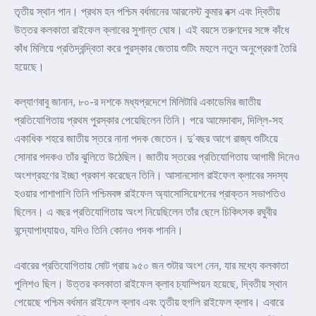
তৃতীয় স্থান পান। প্রথম হন পশ্চিম বর্ধমানের আরনেস্ট কুমার বক্স এবং দ্বিতীয়
উত্তর কলকাতা রাইফেল ক্লাবের সুশান্ত ঘোষ। এই বয়সে তরুণদের সঙ্গে কাঁধে
কাঁধ মিলিয়ে প্রতিদ্বন্দ্বিতা করে পুরস্কার জেতায় শুটিং মহলে নতুন অনুপ্রেরণা তৈরি
হয়েছে।
কল্যাণবাবু জানান, ৮০-র দশকে মধ্যপ্রদেশে মিলিটারি একাডেমির জাতীয়
প্রতিযোগিতায় প্রথম পুরস্কার পেয়েছিলেন তিনি। পরে আমেদাবাদ, দিল্লি-সহ
একাধিক শহরে জাতীয় স্তরে নানা পদক জেতেন। দু’বছর আগে রাজ্য শুটিংয়ে
সোনার পদকও তাঁর ঝুলিতে উঠেছিল। জাতীয় স্তরের প্রতিযোগিতায় আগামী দিনেও
অংশগ্রহণের ইচ্ছা প্রকাশ করেছেন তিনি। আসানসোল রাইফেল ক্লাবের সদস্য
হওয়ার পাশাপাশি তিনি পশ্চিমবঙ্গ রাইফেল অ্যাসোসিয়েশনের প্রাক্তন সভাপতিও
ছিলেন। এ বছর প্রতিযোগিতায় অংশ নিয়েছিলেন তাঁর ছেলে চিকিৎসক রঘুবীর
বন্দ্যোপাধ্যায়ও, যদিও তিনি কোনও পদক পাননি।
এবারের প্রতিযোগিতায় মোট প্রায় ৯৫০ জন শুটার অংশ নেন, যার মধ্যে কলকাতা
পুলিশও ছিল। উত্তর কলকাতা রাইফেল ক্লাব চ্যাম্পিয়ন হয়েছে, দ্বিতীয় স্থান
পেয়েছে পশ্চিম বর্ধমান রাইফেল ক্লাব এবং তৃতীয় হুগলি রাইফেল ক্লাব। এবারে