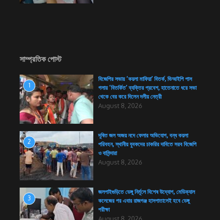
সাম্প্রতিক পোস্ট
বিজেপির সভায় ‘কয়লা মাফিয়া’ বিতর্ক, ভিআইপি পাস
1
গলায় ‘বিতর্কিত’ ব্যক্তির প্রবেশ, হাতেনাতে ধরে সভা
থেকে বের করে দিলেন দলীয় নেত্রী
August 8, 2026
দূষিত জল অজয় নদে ফেলার অভিযোগ, বন্ধ কয়লা
2
পরিবহন, স্থানীয় যুবকদের চাকরির দাবিতে সরব বিজেপি
ও বাসিন্দারা
August 8, 2026
জলপাইগুড়িতে ডেঙ্গু নির্মূলে বিশেষ উদ্যোগ, মেডিক্যাল
3
কলেজের পর এবার রাজগঞ্জ হাসপাতালেই হবে ডেঙ্গু
পরীক্ষা
August 8, 2026