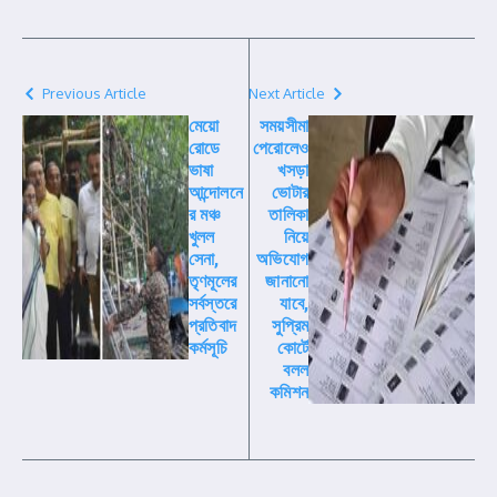
Previous Article
Next Article
মেয়ো
সময়সীমা
রোডে
পেরোলেও
ভাষা
খসড়া
আন্দোলনে
ভোটার
র মঞ্চ
তালিকা
খুলল
নিয়ে
সেনা,
অভিযোগ
তৃণমূলের
জানানো
সর্বস্তরে
যাবে,
প্রতিবাদ
সুপ্রিম
কর্মসূচি
কোর্টে
বলল
কমিশন