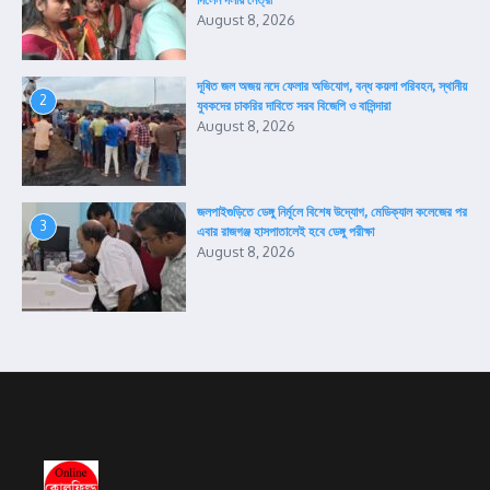
দিলেন দলীয় নেত্রী
August 8, 2026
দূষিত জল অজয় নদে ফেলার অভিযোগ, বন্ধ কয়লা পরিবহন, স্থানীয়
2
যুবকদের চাকরির দাবিতে সরব বিজেপি ও বাসিন্দারা
August 8, 2026
জলপাইগুড়িতে ডেঙ্গু নির্মূলে বিশেষ উদ্যোগ, মেডিক্যাল কলেজের পর
3
এবার রাজগঞ্জ হাসপাতালেই হবে ডেঙ্গু পরীক্ষা
August 8, 2026