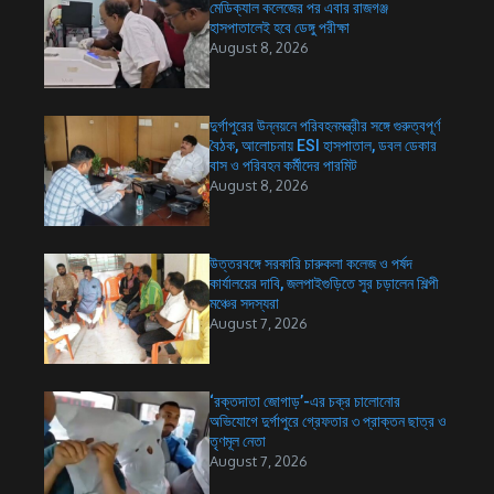
মেডিক্যাল কলেজের পর এবার রাজগঞ্জ
হাসপাতালেই হবে ডেঙ্গু পরীক্ষা
August 8, 2026
দুর্গাপুরের উন্নয়নে পরিবহনমন্ত্রীর সঙ্গে গুরুত্বপূর্ণ
বৈঠক, আলোচনায় ESI হাসপাতাল, ডবল ডেকার
বাস ও পরিবহন কর্মীদের পারমিট
August 8, 2026
উত্তরবঙ্গে সরকারি চারুকলা কলেজ ও পর্ষদ
কার্যালয়ের দাবি, জলপাইগুড়িতে সুর চড়ালেন শিল্পী
মঞ্চের সদস্যরা
August 7, 2026
‘রক্তদাতা জোগাড়’-এর চক্র চালোনোর
অভিযোগে দুর্গাপুরে গ্রেফতার ৩ প্রাক্তন ছাত্র ও
তৃণমূল নেতা
August 7, 2026