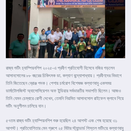
রাজ্য শুটিং চ্যাম্পিয়নশিপ ২০২৫-এ প্রবীণ প্রতিযোগী হিসেবে নজির গড়লেন
আসানসোলের ৮৮ বছরের চিকিৎসক ডা. কল্যাণ বন্দ্যোপাধ্যায়। প্রবীণদের বিভাগে
তিনি জিতেছেন ব্রোঞ্জ পদক। পেশায় চর্মরোগ বিশেষজ্ঞ কল্যাণবাবু একসময়
ডার্মাটোলজিস্ট অ্যাসোসিয়েশন অফ ইন্ডিয়ার সর্বভারতীয় সভাপতি ছিলেন। আজও
তিনি যেমন চেম্বারে রোগী দেখেন, তেমনি নিয়মিত আসানসোল রাইফেল ক্লাবে গিয়ে
শুটিং অনুশীলন চালিয়ে যান।
৫৭তম রাজ্য শুটিং চ্যাম্পিয়নশিপ শুরু হয়েছিল ২৪ আগস্ট এবং শেষ হয়েছে ৩১
আগস্ট। প্রতিযোগিতার মেন গ্রুপে ২৫ মিটার স্ট্যান্ডার্ড পিস্তল শুটিংয়ে কল্যাণবাবু