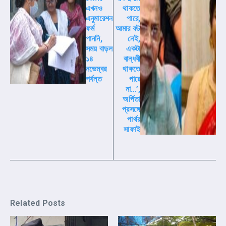
এখনও
থাকতে
এনুমারেশন
পারে,
ফর্ম
আমার বউ
পাননি,
নেই,
সময় বাড়ল
একটা
১৪
বান্ধবী
নভেম্বর
থাকতে
পর্যন্ত
পারে
না…’,
অর্পিতা
প্রসঙ্গে
পার্থর
সাফাই
Related Posts