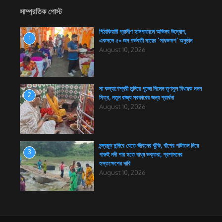
সাম্প্রতিক পোস্ট
পিঠাকিয়ারি গ্রামীণ হাসপাতালে অভিনব উদ্যোগ,
1
একসঙ্গে ৫০ জন গর্ভবতী মায়ের ‘সাধভক্ষণ’ অনুষ্ঠান
August 10, 2026
মা কল্যাণেশ্বরী মন্দিরে পুজো দিলেন তৃণমূল বিধায়ক মদন
2
মিত্র, নতুন রাজ্য সরকারের জন্য প্রার্থনা
August 10, 2026
চন্দ্রচূড় মন্দিরে যেতে জীবনের ঝুঁকি, বাঁশের পাটাতন দিয়ে
3
গারুই নদী পার হতে বাধ্য ভক্তরা, প্রশাসনের
হস্তক্ষেপের দাবি
August 10, 2026