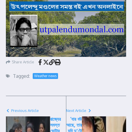
Share Article
Tagged:
Weather news
Previous Article
Next Article
রাজ্যের
‘যার বউ
সমস্ত
আছে, তার
ভোটার
যদি দু’টো