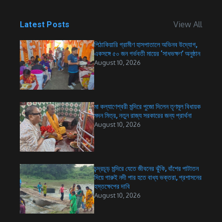
View All
Latest Posts
পিঠাকিয়ারি গ্রামীণ হাসপাতালে অভিনব উদ্যোগ,
একসঙ্গে ৫০ জন গর্ভবতী মায়ের ‘সাধভক্ষণ’ অনুষ্ঠান
August 10, 2026
মা কল্যাণেশ্বরী মন্দিরে পুজো দিলেন তৃণমূল বিধায়ক
মদন মিত্র, নতুন রাজ্য সরকারের জন্য প্রার্থনা
August 10, 2026
চন্দ্রচূড় মন্দিরে যেতে জীবনের ঝুঁকি, বাঁশের পাটাতন
দিয়ে গারুই নদী পার হতে বাধ্য ভক্তরা, প্রশাসনের
হস্তক্ষেপের দাবি
August 10, 2026