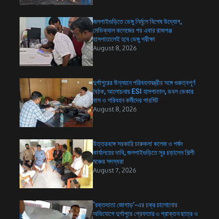
জলপাইগুড়িতে ডেঙ্গু নির্মূলে বিশেষ উদ্যোগ,
মেডিক্যাল কলেজের পর এবার রাজগঞ্জ
হাসপাতালেই হবে ডেঙ্গু পরীক্ষা
August 8, 2026
দুর্গাপুরের উন্নয়নে পরিবহনমন্ত্রীর সঙ্গে গুরুত্বপূর্ণ
বৈঠক, আলোচনায় ESI হাসপাতাল, ডবল ডেকার
বাস ও পরিবহন কর্মীদের পারমিট
August 8, 2026
উত্তরবঙ্গে সরকারি চারুকলা কলেজ ও পর্ষদ
কার্যালয়ের দাবি, জলপাইগুড়িতে সুর চড়ালেন শিল্পী
মঞ্চের সদস্যরা
August 7, 2026
‘রক্তদাতা জোগাড়’-এর চক্র চালোনোর
অভিযোগে দুর্গাপুরে গ্রেফতার ৩ প্রাক্তন ছাত্র ও