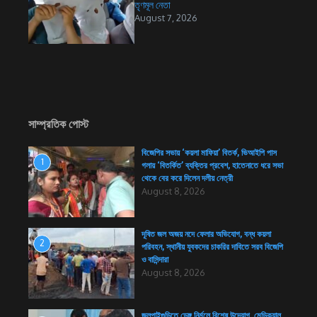
তৃণমূল নেতা
August 7, 2026
সাম্প্রতিক পোস্ট
বিজেপির সভায় ‘কয়লা মাফিয়া’ বিতর্ক, ভিআইপি পাস
1
গলায় ‘বিতর্কিত’ ব্যক্তির প্রবেশ, হাতেনাতে ধরে সভা
থেকে বের করে দিলেন দলীয় নেত্রী
August 8, 2026
দূষিত জল অজয় নদে ফেলার অভিযোগ, বন্ধ কয়লা
2
পরিবহন, স্থানীয় যুবকদের চাকরির দাবিতে সরব বিজেপি
ও বাসিন্দারা
August 8, 2026
জলপাইগুড়িতে ডেঙ্গু নির্মূলে বিশেষ উদ্যোগ, মেডিক্যাল