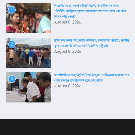
বিজেপির সভায় ‘কয়লা মাফিয়া’ বিতর্ক, ভিআইপি পাস গলায়
1
‘বিতর্কিত’ ব্যক্তির প্রবেশ, হাতেনাতে ধরে সভা থেকে বের করে
দিলেন দলীয় নেত্রী
August 8, 2026
দূষিত জল অজয় নদে ফেলার অভিযোগ, বন্ধ কয়লা পরিবহন, স্থানীয়
2
যুবকদের চাকরির দাবিতে সরব বিজেপি ও বাসিন্দারা
August 8, 2026
জলপাইগুড়িতে ডেঙ্গু নির্মূলে বিশেষ উদ্যোগ, মেডিক্যাল কলেজের পর
3
এবার রাজগঞ্জ হাসপাতালেই হবে ডেঙ্গু পরীক্ষা
August 8, 2026