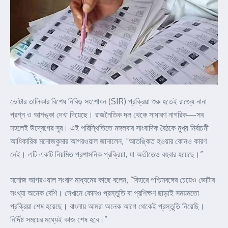
ভোটার তালিকার বিশেষ নিবিড় সংশোধন (SIR) প্রক্রিয়া শুরু হতেই রাজ্যে নানা
প্রশ্ন ও আশঙ্কা দেখা দিয়েছে। রাজনৈতিক দল থেকে সাধারণ নাগরিক—সব
মহলেই উদ্বেগের সুর। এই পরিস্থিতিতে মঙ্গলবার সাংবাদিক বৈঠকে মুখ্য নির্বাচনী
আধিকারিক মনোজকুমার আগরওয়াল জানালেন, “আতঙ্কিত হওয়ার কোনও কারণ
নেই। এটি একটি নিয়মিত প্রশাসনিক প্রক্রিয়া, যা অতীতেও বহুবার হয়েছে।”
মনোজ আগরওয়াল সংবাদ মাধ্যমের কাছে বলেন, “বিহারে পশ্চিমবঙ্গের চেয়েও ভোটার
সংখ্যা অনেক বেশি। সেখানে কোনও প্রস্তুতি বা প্রশিক্ষণ ছাড়াই সময়মতো
প্রক্রিয়া শেষ হয়েছে। বাংলায় আমরা অনেক আগে থেকেই প্রস্তুতি নিয়েছি।
নির্দিষ্ট সময়ের মধ্যেই কাজ শেষ হবে।”