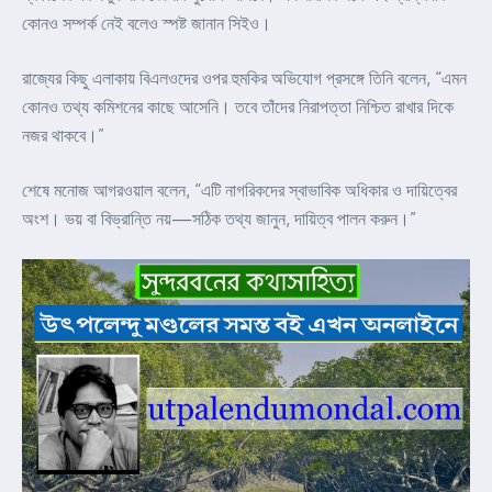
কোনও সম্পর্ক নেই বলেও স্পষ্ট জানান সিইও।
রাজ্যের কিছু এলাকায় বিএলওদের ওপর হুমকির অভিযোগ প্রসঙ্গে তিনি বলেন, “এমন
কোনও তথ্য কমিশনের কাছে আসেনি। তবে তাঁদের নিরাপত্তা নিশ্চিত রাখার দিকে
নজর থাকবে।”
শেষে মনোজ আগরওয়াল বলেন, “এটি নাগরিকদের স্বাভাবিক অধিকার ও দায়িত্বের
অংশ। ভয় বা বিভ্রান্তি নয়—সঠিক তথ্য জানুন, দায়িত্ব পালন করুন।”