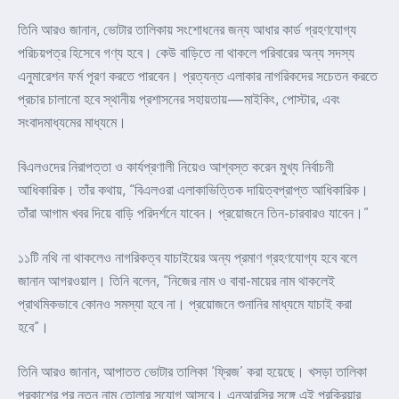
তিনি আরও জানান, ভোটার তালিকায় সংশোধনের জন্য আধার কার্ড গ্রহণযোগ্য
পরিচয়পত্র হিসেবে গণ্য হবে। কেউ বাড়িতে না থাকলে পরিবারের অন্য সদস্য
এনুমারেশন ফর্ম পূরণ করতে পারবেন। প্রত্যন্ত এলাকার নাগরিকদের সচেতন করতে
প্রচার চালানো হবে স্থানীয় প্রশাসনের সহায়তায়—মাইকিং, পোস্টার, এবং
সংবাদমাধ্যমের মাধ্যমে।
বিএলওদের নিরাপত্তা ও কার্যপ্রণালী নিয়েও আশ্বস্ত করেন মুখ্য নির্বাচনী
আধিকারিক। তাঁর কথায়, “বিএলওরা এলাকাভিত্তিক দায়িত্বপ্রাপ্ত আধিকারিক।
তাঁরা আগাম খবর দিয়ে বাড়ি পরিদর্শনে যাবেন। প্রয়োজনে তিন-চারবারও যাবেন।”
১১টি নথি না থাকলেও নাগরিকত্ব যাচাইয়ের অন্য প্রমাণ গ্রহণযোগ্য হবে বলে
জানান আগরওয়াল। তিনি বলেন, “নিজের নাম ও বাবা-মায়ের নাম থাকলেই
প্রাথমিকভাবে কোনও সমস্যা হবে না। প্রয়োজনে শুনানির মাধ্যমে যাচাই করা
হবে”।
তিনি আরও জানান, আপাতত ভোটার তালিকা ‘ফ্রিজ’ করা হয়েছে। খসড়া তালিকা
প্রকাশের পর নতুন নাম তোলার সুযোগ আসবে। এনআরসির সঙ্গে এই প্রক্রিয়ার