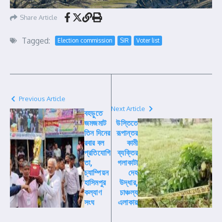
Share Article
Tagged:
Election commission
SIR
Voter list
Previous Article
Next Article
বহড়ুতে
জমজমাট
উস্তিতে
তিন দিনের
রূপান্তর
রবার বল
কামী
প্রতিযোগি
ব্যক্তির
তা,
গলাকাটা
চ্যাম্পিয়ন
দেহ
হাসিমপুর
উদ্ধার,
কল্যাণ
চাঞ্চল্য
সংঘ
এলাকায়