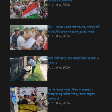
মোটরবাইক শোভাযাত্রা
August 6, 2026
দীর্ঘ ৫০ বছরের খেলার মাঠে তাণ্ডব, নেপথ্যে জমি
মাফিয়া, উত্তাল রূপনারায়ণপুরের চিতালডাঙা
August 6, 2026
মশার লার্ভা মারতে গাপ্পি মাছেই ভরসা প্রশাসন ও
পুরসভার
August 6, 2026
পথ নিরাপত্তা সপ্তাহ উপলক্ষে বড়জোড়ায়
বিনামূল্যে চক্ষু পরীক্ষা শিবির, সাধারণ মানুষের
অংশগ্রহণ
August 6, 2026