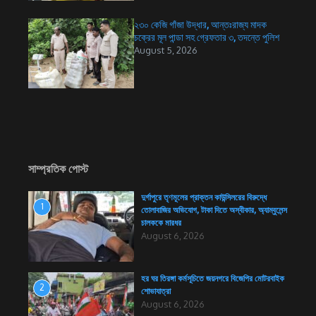
২৩০ কেজি গাঁজা উদ্ধার, আন্তঃরাজ্য মাদক
চক্রের মূল পান্ডা সহ গ্রেফতার ৩, তদন্তে পুলিশ
August 5, 2026
সাম্প্রতিক পোস্ট
দুর্গাপুরে তৃণমূলের প্রাক্তন কাউন্সিলরের বিরুদ্ধে
1
তোলাবাজির অভিযোগ, টাকা দিতে অস্বীকার, অ্যাম্বুলেন্স
চালককে মারধর
August 6, 2026
হর ঘর তিরঙ্গা কর্মসূচিতে জয়নগরে বিজেপির মোটরবাইক
2
শোভাযাত্রা
August 6, 2026