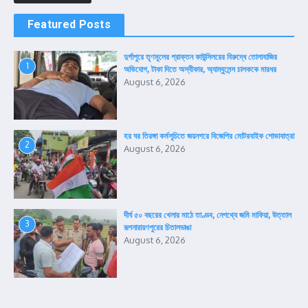
Featured Posts
দুর্গাপুরে তৃণমূলের প্রাক্তন কাউন্সিলরের বিরুদ্ধে তোলাবাজির
1
অভিযোগ, টাকা দিতে অস্বীকার, অ্যাম্বুলেন্স চালককে মারধর
August 6, 2026
হর ঘর তিরঙ্গা কর্মসূচিতে জয়নগরে বিজেপির মোটরবাইক শোভাযাত্রা
2
August 6, 2026
দীর্ঘ ৫০ বছরের খেলার মাঠে তাণ্ডব, নেপথ্যে জমি মাফিয়া, উত্তাল
3
রূপনারায়ণপুরের চিতালডাঙা
August 6, 2026