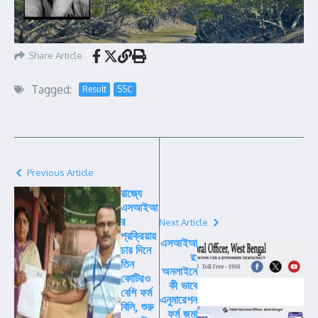
Share Article
Tagged:
Result
SSC
Previous Article
রাজ্যে
এসআইআ
র
Next Article
প্রক্রিয়ায়
এসআইআ
চার দিনে
র:
তিন
অনলাইনে
কোটিরও
কী ভাবে
বেশি ফর্ম
এনুমারেশন
বিলি, শুরু
ফর্ম জমা