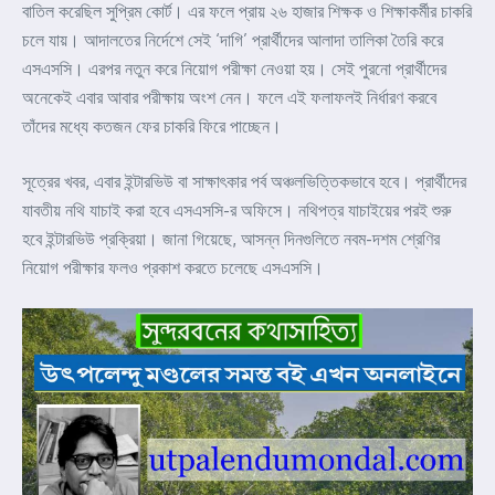
বাতিল করেছিল সুপ্রিম কোর্ট। এর ফলে প্রায় ২৬ হাজার শিক্ষক ও শিক্ষাকর্মীর চাকরি
চলে যায়। আদালতের নির্দেশে সেই ‘দাগি’ প্রার্থীদের আলাদা তালিকা তৈরি করে
এসএসসি। এরপর নতুন করে নিয়োগ পরীক্ষা নেওয়া হয়। সেই পুরনো প্রার্থীদের
অনেকেই এবার আবার পরীক্ষায় অংশ নেন। ফলে এই ফলাফলই নির্ধারণ করবে
তাঁদের মধ্যে কতজন ফের চাকরি ফিরে পাচ্ছেন।
সূত্রের খবর, এবার ইন্টারভিউ বা সাক্ষাৎকার পর্ব অঞ্চলভিত্তিকভাবে হবে। প্রার্থীদের
যাবতীয় নথি যাচাই করা হবে এসএসসি-র অফিসে। নথিপত্র যাচাইয়ের পরই শুরু
হবে ইন্টারভিউ প্রক্রিয়া। জানা গিয়েছে, আসন্ন দিনগুলিতে নবম-দশম শ্রেণির
নিয়োগ পরীক্ষার ফলও প্রকাশ করতে চলেছে এসএসসি।