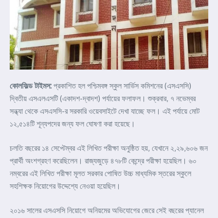
কোলফিল্ড টাইমস:
প্রকাশিত হল পশ্চিমবঙ্গ স্কুল সার্ভিস কমিশনের (এসএসসি)
দ্বিতীয় এসএলএসটি (একাদশ-দ্বাদশ) পর্যায়ের ফলাফল। শুক্রবার, ৭ নভেম্বর
সন্ধ্যা থেকে এসএসসি-র সরকারি ওয়েবসাইটে দেখা যাচ্ছে ফল। এই পর্যায়ে মোট
১২,৫১৪টি শূন্যপদের জন্য ফল ঘোষণা করা হয়েছে।
চলতি বছরের ১৪ সেপ্টেম্বর এই লিখিত পরীক্ষা অনুষ্ঠিত হয়, যেখানে ২,২৯,৬০৬ জন
প্রার্থী অংশগ্রহণ করেছিলেন। রাজ্যজুড়ে ৪৭৮টি কেন্দ্রে পরীক্ষা হয়েছিল। ৬০
নম্বরের এই লিখিত পরীক্ষা মূলত সরকার পোষিত উচ্চ মাধ্যমিক স্তরের স্কুলে
সহশিক্ষক নিয়োগের উদ্দেশ্যে নেওয়া হয়েছিল।
২০১৬ সালের এসএসসি নিয়োগে অনিয়মের অভিযোগের জেরে সেই বছরের প্যানেল