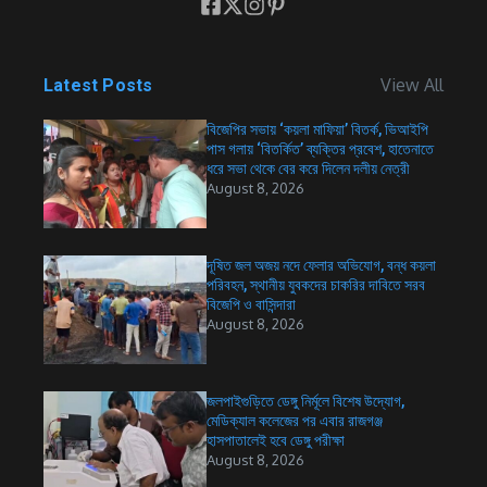
View All
Latest Posts
বিজেপির সভায় ‘কয়লা মাফিয়া’ বিতর্ক, ভিআইপি
পাস গলায় ‘বিতর্কিত’ ব্যক্তির প্রবেশ, হাতেনাতে
ধরে সভা থেকে বের করে দিলেন দলীয় নেত্রী
August 8, 2026
দূষিত জল অজয় নদে ফেলার অভিযোগ, বন্ধ কয়লা
পরিবহন, স্থানীয় যুবকদের চাকরির দাবিতে সরব
বিজেপি ও বাসিন্দারা
August 8, 2026
জলপাইগুড়িতে ডেঙ্গু নির্মূলে বিশেষ উদ্যোগ,
মেডিক্যাল কলেজের পর এবার রাজগঞ্জ
হাসপাতালেই হবে ডেঙ্গু পরীক্ষা
August 8, 2026