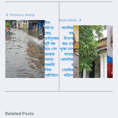
Previous Article
Next Article
টানা
বর্ষণের
সাবেকিয়া
জের,
নায়
দুর্গাপুজোর
তিনশো
ছুটি শুরু
বছর ধরে
হয়ে গেল
পুজো চলে
রাজ্যের
আসছে
সমস্ত
কোদালিয়া
সরকারি
য়
শিক্ষা
নেতাজির
প্রতিষ্ঠানে
বাড়িতে
Related Posts