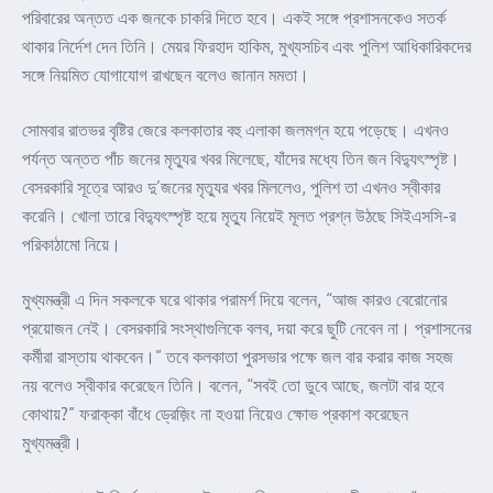
পরিবারের অন্তত এক জনকে চাকরি দিতে হবে। একই সঙ্গে প্রশাসনকেও সতর্ক
থাকার নির্দেশ দেন তিনি। মেয়র ফিরহাদ হাকিম, মুখ্যসচিব এবং পুলিশ আধিকারিকদের
সঙ্গে নিয়মিত যোগাযোগ রাখছেন বলেও জানান মমতা।
সোমবার রাতভর বৃষ্টির জেরে কলকাতার বহু এলাকা জলমগ্ন হয়ে পড়েছে। এখনও
পর্যন্ত অন্তত পাঁচ জনের মৃত্যুর খবর মিলেছে, যাঁদের মধ্যে তিন জন বিদ্যুৎস্পৃষ্ট।
বেসরকারি সূত্রে আরও দু’জনের মৃত্যুর খবর মিললেও, পুলিশ তা এখনও স্বীকার
করেনি। খোলা তারে বিদ্যুৎস্পৃষ্ট হয়ে মৃত্যু নিয়েই মূলত প্রশ্ন উঠছে সিইএসসি-র
পরিকাঠামো নিয়ে।
মুখ্যমন্ত্রী এ দিন সকলকে ঘরে থাকার পরামর্শ দিয়ে বলেন, “আজ কারও বেরোনোর
প্রয়োজন নেই। বেসরকারি সংস্থাগুলিকে বলব, দয়া করে ছুটি নেবেন না। প্রশাসনের
কর্মীরা রাস্তায় থাকবেন।” তবে কলকাতা পুরসভার পক্ষে জল বার করার কাজ সহজ
নয় বলেও স্বীকার করেছেন তিনি। বলেন, “সবই তো ডুবে আছে, জলটা বার হবে
কোথায়?” ফরাক্কা বাঁধে ড্রেজ়িং না হওয়া নিয়েও ক্ষোভ প্রকাশ করেছেন
মুখ্যমন্ত্রী।