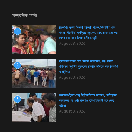
সাম্প্রতিক পোস্ট
বিজেপির সভায় ‘কয়লা মাফিয়া’ বিতর্ক, ভিআইপি পাস
1
গলায় ‘বিতর্কিত’ ব্যক্তির প্রবেশ, হাতেনাতে ধরে সভা
থেকে বের করে দিলেন দলীয় নেত্রী
August 8, 2026
দূষিত জল অজয় নদে ফেলার অভিযোগ, বন্ধ কয়লা
2
পরিবহন, স্থানীয় যুবকদের চাকরির দাবিতে সরব বিজেপি
ও বাসিন্দারা
August 8, 2026
জলপাইগুড়িতে ডেঙ্গু নির্মূলে বিশেষ উদ্যোগ, মেডিক্যাল
3
কলেজের পর এবার রাজগঞ্জ হাসপাতালেই হবে ডেঙ্গু
পরীক্ষা
August 8, 2026