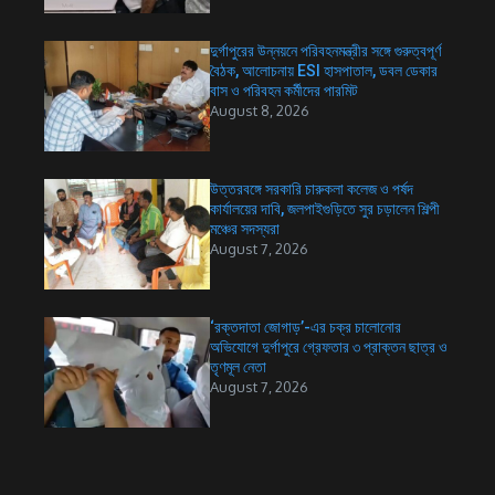
দুর্গাপুরের উন্নয়নে পরিবহনমন্ত্রীর সঙ্গে গুরুত্বপূর্ণ
বৈঠক, আলোচনায় ESI হাসপাতাল, ডবল ডেকার
বাস ও পরিবহন কর্মীদের পারমিট
August 8, 2026
উত্তরবঙ্গে সরকারি চারুকলা কলেজ ও পর্ষদ
কার্যালয়ের দাবি, জলপাইগুড়িতে সুর চড়ালেন শিল্পী
মঞ্চের সদস্যরা
August 7, 2026
‘রক্তদাতা জোগাড়’-এর চক্র চালোনোর
অভিযোগে দুর্গাপুরে গ্রেফতার ৩ প্রাক্তন ছাত্র ও
তৃণমূল নেতা
August 7, 2026