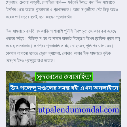
স্কোয়ার, চেতলা অগ্রণী, দেশপ্রিয় পার্ক— সর্বত্রই উপচে পড়া ভিড় সামলাতে
হিমশিম খেতে হয়েছে পুজোকর্তা ও প্রশাসনকে। আজ সপ্তমীতে সেই ভিড় আরও
কয়েক গুণ বাড়বে বলেই মনে করছেন পুজোকর্তারা।
ভিড় সামলাতে বাড়তি নজরদারির পাশাপাশি পুলিশি নিরাপত্তা জোরদার করা হয়েছে
শহরের সর্বত্র। বিভিন্ন মণ্ডপের সামনে যানজট নিয়ন্ত্রণে বিশেষ ট্রাফিক প্ল্যান চালু
করেছে লালবাজার। জনপ্রিয় পুজোগুলিতে বাড়ানো হয়েছে পুলিশের মোতায়েন।
কোথাও লাগানো হয়েছে ড্রোন ক্যামেরা, কোথাও আবার ভিড় সামলাতে কুইক
রেসপন্স টিমও প্রস্তুত রাখা হয়েছে।