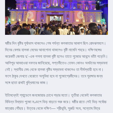
ষষ্ঠীর দিন বৃষ্টির পূর্বাভাস থাকলেও শেষ পর্যন্ত কলকাতার আকাশ ছিল রোদঝলমলে।
দিনের বেলায় হালকা মেঘের আনাগোনা থাকলেও বৃষ্টি নামেনি শহরে। দক্ষিণবঙ্গের
কয়েকটি জেলায় দু’-এক পশলা হালকা বৃষ্টি হলেও তাতে পুজোর আনন্দে ভাঁটা পড়েনি।
আলিপুর আবহাওয়া দফতর জানিয়েছে, সপ্তমীতেও তেমন কোনও অঘটনের সম্ভাবনা
নেই। স্থানীয় মেঘ থেকে হালকা বৃষ্টির সম্ভাবনা থাকলেও তা দীর্ঘস্থায়ী হবে না।
ফলে ঠাকুর দেখতে বেরোতে অসুবিধা হবে না পুজোপ্রেমীদের। তবে সুরক্ষার জন্য
সঙ্গে ছাতা রাখাই বুদ্ধিমানের কাজ।
ইতিমধ্যেই প্যান্ডেলে জনজোয়ার চোখে পড়ার মতো। তৃতীয়া থেকেই কলকাতার
বিভিন্ন বিখ্যাত পুজো মণ্ডপে ভিড় বাড়তে শুরু করে। ষষ্ঠীর রাতে সেই ভিড় সর্বোচ্চ
মাত্রায় পৌঁছয়। উত্তর থেকে দক্ষিণ— শ্রীভূমি, সুরুচি সংঘ, সন্তোষ মিত্র