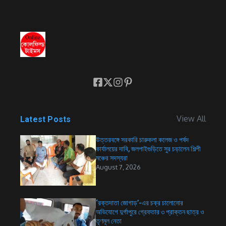
View All
Latest Posts
উত্তরবঙ্গে সরকারি চারুকলা কলেজ ও পর্ষদ
কার্যালয়ের দাবি, জলপাইগুড়িতে সুর চড়ালেন শিল্পী
মঞ্চের সদস্যরা
August 7, 2026
‘রক্তদাতা জোগাড়’-এর চক্র চালোনোর
অভিযোগে দুর্গাপুরে গ্রেফতার ৩ প্রাক্তন ছাত্র ও
তৃণমূল নেতা