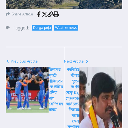
Share Article
Tagged:
Durga puja
Weather news
Previous Article
Next Article
তিলকের
পদপিষ্টের
ব্যাটে
ঘটনায়
পাকিস্তান
মৃতের
কে হারিয়ে
সংখ্যা
এশিয়া
বেড়ে ৪১,
কাপ
গ্রেফতার
চ্যাম্পিয়ন
অভিনেতা
ভারত
বিজয়ের
দলের
জেলা
সম্পাদক