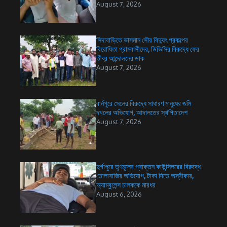
August 7, 2026
সিদাবাড়িতে ভাসমান সৌর বিদ্যুৎ প্রকল্পের
বিরোধিতা গ্রামবাসীদের, ডিভিসির বিরুদ্ধে ফের
তীব্র আন্দোলনের ডাক
August 7, 2026
বার্নপুরে সেলের বিরুদ্ধে সাধারণ মানুষের জমি
দখলের অভিযোগ, আদালতের স্থগিতাদেশ
August 7, 2026
দুর্গাপুরে তৃণমূলের প্রাক্তন কাউন্সিলরের বিরুদ্ধে
তোলাবাজির অভিযোগ, টাকা দিতে অস্বীকার,
অ্যাম্বুলেন্স চালককে মারধর
August 6, 2026