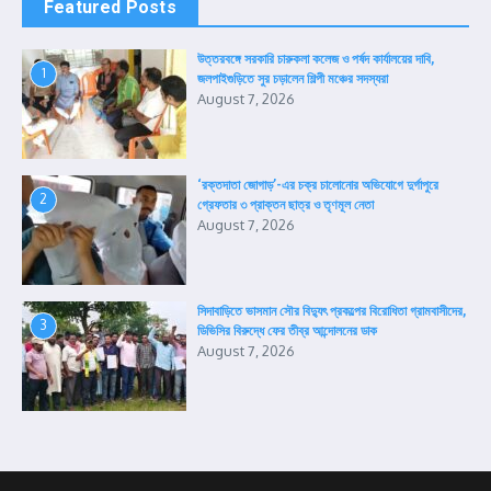
Featured Posts
উত্তরবঙ্গে সরকারি চারুকলা কলেজ ও পর্ষদ কার্যালয়ের দাবি,
1
জলপাইগুড়িতে সুর চড়ালেন শিল্পী মঞ্চের সদস্যরা
August 7, 2026
‘রক্তদাতা জোগাড়’-এর চক্র চালোনোর অভিযোগে দুর্গাপুরে
2
গ্রেফতার ৩ প্রাক্তন ছাত্র ও তৃণমূল নেতা
August 7, 2026
সিদাবাড়িতে ভাসমান সৌর বিদ্যুৎ প্রকল্পের বিরোধিতা গ্রামবাসীদের,
3
ডিভিসির বিরুদ্ধে ফের তীব্র আন্দোলনের ডাক
August 7, 2026