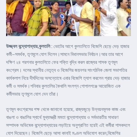
উজ্জ্বল বন্দ্যোপাধ্যায়,কুলতলি
: ভোটের আগে কুলতলিতে বিজেপি ছেড়ে দেড় হাজার
কর্মী–সমর্থক, তৃণমূলে যোগ দিলেন।সামনে বিধানসভার নির্বাচন।আর তার আগে
দক্ষিণ ২৪ পরগনার কুলতলিতে ফের শক্তি বৃদ্ধি করল রাজ্যের শাসক তৃণমূল
কংগ্রেস। দলের স্থানীয় নেতৃত্ব ও বিজেপির জয়নগর সাংগঠনিক জেলা সভাপতির
কার্যকলাপ নিয়ে দীর্ঘদিনের অসন্তোষে এবার বিজেপি ত্যাগ করলেন প্রায় দেড় হাজার
কর্মী ও সমর্থক।শনিবার কুলতলির কৈখালি সংলগ্ন গোপালগঞ্জে আয়োজিত এক
কর্মীসভায় তৃণমূলে যোগ দেন তাঁরা।
তৃণমূল কংগ্রেসের পক্ষ থেকে জানানো হয়েছে, রাজ্যজুড়ে উন্নয়নমূলক কাজ এবং
বাঙলা ও বাঙালির স্বার্থে মুখ্যমন্ত্রী মমতা বন্দ্যোপাধ্যায় ও সর্বভারতীয় সাধারণ
সম্পাদক অভিষেক বন্দ্যোপাধ্যায়ের লড়াইয়ে অনুপ্রাণিত হয়েই এই কর্মীরা শাসকদলে
যোগ দিয়েছেন। বিজেপি ছেড়ে আসা কানাই মণ্ডল অভিযোগ করেন,বিজেপির