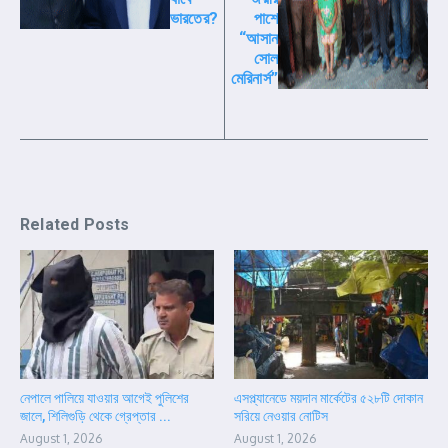
ভারতের?
পাশে
“আসান
সোল
মেরিনার্স”
Related Posts
নেপালে পালিয়ে যাওয়ার আগেই পুলিশের
এসপ্ল্যানেডে ময়দান মার্কেটের ৫২৮টি দোকান
জালে, শিলিগুড়ি থেকে গ্রেপ্তার ...
সরিয়ে নেওয়ার নোটিস
August 1, 2026
August 1, 2026