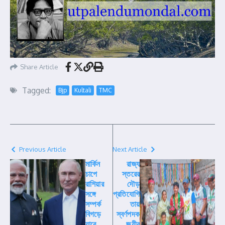
Share Article
Tagged:
Bjp
Kultali
TMC
Previous Article
Next Article
মার্কিন
রাজ্য
চাপে
স্তরের
রাশিয়ার
দৌড়
সঙ্গে
প্রতিযোগি
সম্পর্ক
তায়
বিগড়ে
স্বর্ণপদক
যাবে
জয়ীর