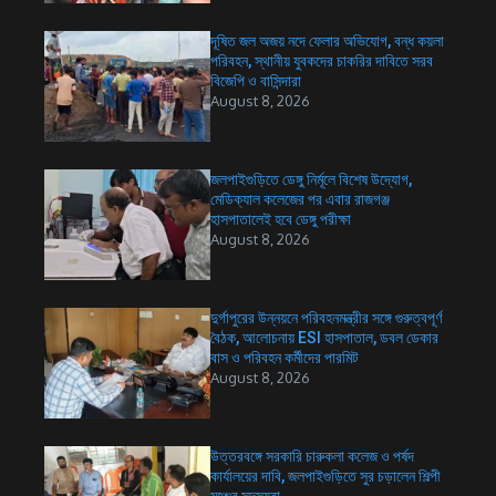
দূষিত জল অজয় নদে ফেলার অভিযোগ, বন্ধ কয়লা
পরিবহন, স্থানীয় যুবকদের চাকরির দাবিতে সরব
বিজেপি ও বাসিন্দারা
August 8, 2026
জলপাইগুড়িতে ডেঙ্গু নির্মূলে বিশেষ উদ্যোগ,
মেডিক্যাল কলেজের পর এবার রাজগঞ্জ
হাসপাতালেই হবে ডেঙ্গু পরীক্ষা
August 8, 2026
দুর্গাপুরের উন্নয়নে পরিবহনমন্ত্রীর সঙ্গে গুরুত্বপূর্ণ
বৈঠক, আলোচনায় ESI হাসপাতাল, ডবল ডেকার
বাস ও পরিবহন কর্মীদের পারমিট
August 8, 2026
উত্তরবঙ্গে সরকারি চারুকলা কলেজ ও পর্ষদ
কার্যালয়ের দাবি, জলপাইগুড়িতে সুর চড়ালেন শিল্পী