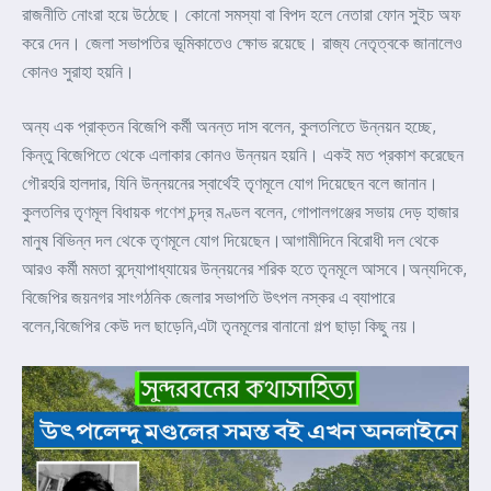
রাজনীতি নোংরা হয়ে উঠেছে। কোনো সমস্যা বা বিপদ হলে নেতারা ফোন সুইচ অফ
করে দেন। জেলা সভাপতির ভূমিকাতেও ক্ষোভ রয়েছে। রাজ্য নেতৃত্বকে জানালেও
কোনও সুরাহা হয়নি।
অন্য এক প্রাক্তন বিজেপি কর্মী অনন্ত দাস বলেন, কুলতলিতে উন্নয়ন হচ্ছে,
কিন্তু বিজেপিতে থেকে এলাকার কোনও উন্নয়ন হয়নি। একই মত প্রকাশ করেছেন
গৌরহরি হালদার, যিনি উন্নয়নের স্বার্থেই তৃণমূলে যোগ দিয়েছেন বলে জানান।
কুলতলির তৃণমূল বিধায়ক গণেশ চন্দ্র মণ্ডল বলেন, গোপালগঞ্জের সভায় দেড় হাজার
মানুষ বিভিন্ন দল থেকে তৃণমূলে যোগ দিয়েছেন।আগামীদিনে বিরোধী দল থেকে
আরও কর্মী মমতা বন্দ্যোপাধ্যায়ের উন্নয়নের শরিক হতে তৃনমূলে আসবে।অন্যদিকে,
বিজেপির জয়নগর সাংগঠনিক জেলার সভাপতি উৎপল নস্কর এ ব্যাপারে
বলেন,বিজেপির কেউ দল ছাড়েনি,এটা তৃনমূলের বানানো গল্প ছাড়া কিছু নয়।