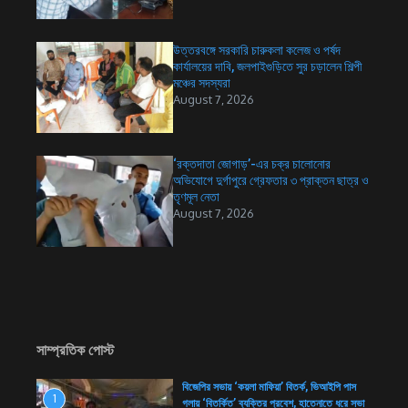
উত্তরবঙ্গে সরকারি চারুকলা কলেজ ও পর্ষদ
কার্যালয়ের দাবি, জলপাইগুড়িতে সুর চড়ালেন শিল্পী
মঞ্চের সদস্যরা
August 7, 2026
‘রক্তদাতা জোগাড়’-এর চক্র চালোনোর
অভিযোগে দুর্গাপুরে গ্রেফতার ৩ প্রাক্তন ছাত্র ও
তৃণমূল নেতা
August 7, 2026
সাম্প্রতিক পোস্ট
বিজেপির সভায় ‘কয়লা মাফিয়া’ বিতর্ক, ভিআইপি পাস
1
গলায় ‘বিতর্কিত’ ব্যক্তির প্রবেশ, হাতেনাতে ধরে সভা