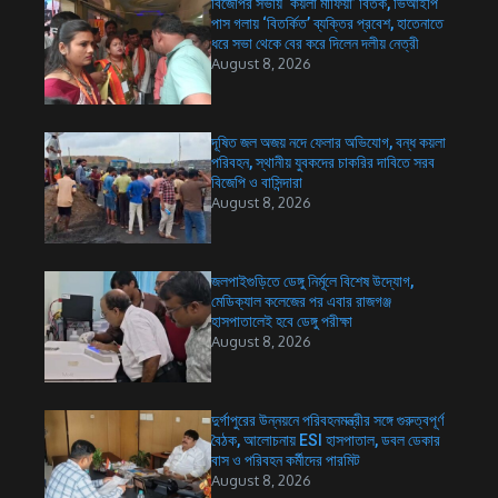
বিজেপির সভায় ‘কয়লা মাফিয়া’ বিতর্ক, ভিআইপি
পাস গলায় ‘বিতর্কিত’ ব্যক্তির প্রবেশ, হাতেনাতে
ধরে সভা থেকে বের করে দিলেন দলীয় নেত্রী
August 8, 2026
দূষিত জল অজয় নদে ফেলার অভিযোগ, বন্ধ কয়লা
পরিবহন, স্থানীয় যুবকদের চাকরির দাবিতে সরব
বিজেপি ও বাসিন্দারা
August 8, 2026
জলপাইগুড়িতে ডেঙ্গু নির্মূলে বিশেষ উদ্যোগ,
মেডিক্যাল কলেজের পর এবার রাজগঞ্জ
হাসপাতালেই হবে ডেঙ্গু পরীক্ষা
August 8, 2026
দুর্গাপুরের উন্নয়নে পরিবহনমন্ত্রীর সঙ্গে গুরুত্বপূর্ণ
বৈঠক, আলোচনায় ESI হাসপাতাল, ডবল ডেকার
বাস ও পরিবহন কর্মীদের পারমিট
August 8, 2026