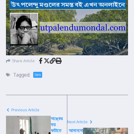
Share Article
Tagged:
Isro
Previous Article
অঙ্কের
Next Article
ভয়
কাটাতে
আসানসো