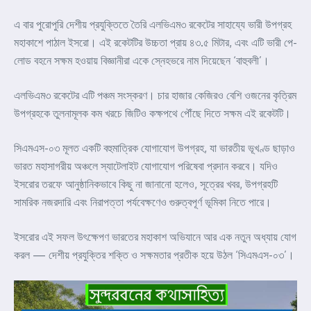
এ বার পুরোপুরি দেশীয় প্রযুক্তিতে তৈরি এলভিএম৩ রকেটের সাহায্যে ভারী উপগ্রহ
মহাকাশে পাঠাল ইসরো। এই রকেটটির উচ্চতা প্রায় ৪৩.৫ মিটার, এবং এটি ভারী পে-
লোড বহনে সক্ষম হওয়ায় বিজ্ঞানীরা একে স্নেহভরে নাম দিয়েছেন ‘বাহুবলী’।
এলভিএম৩ রকেটের এটি পঞ্চম সংস্করণ। চার হাজার কেজিরও বেশি ওজনের কৃত্রিম
উপগ্রহকে তুলনামূলক কম খরচে জিটিও কক্ষপথে পৌঁছে দিতে সক্ষম এই রকেটটি।
সিএমএস-০৩ মূলত একটি বহুমাত্রিক যোগাযোগ উপগ্রহ, যা ভারতীয় ভূখণ্ড ছাড়াও
ভারত মহাসাগরীয় অঞ্চলে স্যাটেলাইট যোগাযোগ পরিষেবা প্রদান করবে। যদিও
ইসরোর তরফে আনুষ্ঠানিকভাবে কিছু না জানানো হলেও, সূত্রের খবর, উপগ্রহটি
সামরিক নজরদারি এবং নিরাপত্তা পর্যবেক্ষণেও গুরুত্বপূর্ণ ভূমিকা নিতে পারে।
ইসরোর এই সফল উৎক্ষেপণ ভারতের মহাকাশ অভিযানে আর এক নতুন অধ্যায় যোগ
করল — দেশীয় প্রযুক্তির শক্তি ও সক্ষমতার প্রতীক হয়ে উঠল ‘সিএমএস-০৩’।