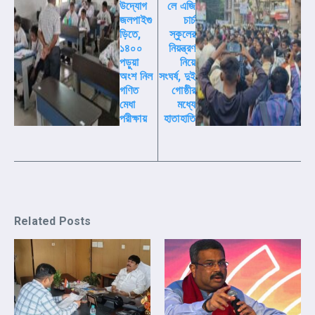
উদ্যোগ
লে এজি
জলপাইগু
চার্চ
ড়িতে,
স্কুলের
১৪০০
নিয়ন্ত্রণ
পড়ুয়া
নিয়ে
অংশ নিল
সংঘর্ষ, দুই
গণিত
গোষ্ঠীর
মেধা
মধ্যে
পরীক্ষায়
হাতাহাতি
Related Posts