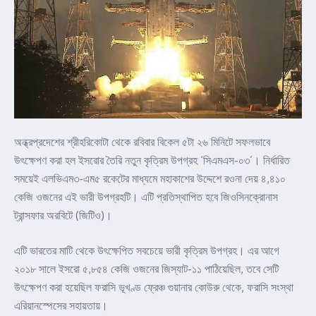
অন্ধ্রপ্রদেশের শ্রীহরিকোটা থেকে রবিবার বিকেল ৫টা ২৬ মিনিটে সফলভাবে
উৎক্ষেপণ করা হল ইসরোর তৈরি নতুন কৃত্রিম উপগ্রহ ‘সিএমএস-০৩’। নির্ধারিত
সময়েই এলভিএম৩-এম৫ রকেটের মাধ্যমে মহাকাশের উদ্দেশে রওনা দেয় ৪,৪১০
কেজি ওজনের এই ভারী উপগ্রহটি। এটি প্রতিস্থাপিত হবে জিওসিনক্রোনাস
ট্রান্সফার অরবিটে (জিটিও)।
এটি ভারতের মাটি থেকে উৎক্ষেপিত সবচেয়ে ভারী কৃত্রিম উপগ্রহ। এর আগে
২০১৮ সালে ইসরো ৫,৮৫৪ কেজি ওজনের জিস্যাট-১১ পাঠিয়েছিল, তবে সেটি
উৎক্ষেপণ করা হয়েছিল ফরাসি ভূখণ্ড ফ্রেঞ্চ গুয়ানার কোউরু থেকে, ফরাসি সংস্থা
এরিয়ানস্পেসের সহায়তায়।