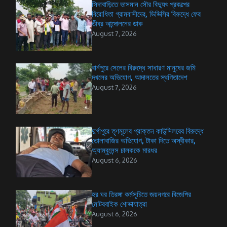
সিদাবাড়িতে ভাসমান সৌর বিদ্যুৎ প্রকল্পের
বিরোধিতা গ্রামবাসীদের, ডিভিসির বিরুদ্ধে ফের
তীব্র আন্দোলনের ডাক
August 7, 2026
বার্নপুরে সেলের বিরুদ্ধে সাধারণ মানুষের জমি
দখলের অভিযোগ, আদালতের স্থগিতাদেশ
August 7, 2026
দুর্গাপুরে তৃণমূলের প্রাক্তন কাউন্সিলরের বিরুদ্ধে
তোলাবাজির অভিযোগ, টাকা দিতে অস্বীকার,
অ্যাম্বুলেন্স চালককে মারধর
August 6, 2026
হর ঘর তিরঙ্গা কর্মসূচিতে জয়নগরে বিজেপির
মোটরবাইক শোভাযাত্রা
August 6, 2026