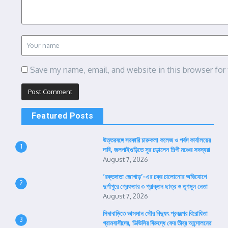
Save my name, email, and website in this browser for
Featured Posts
উত্তরবঙ্গে সরকারি চারুকলা কলেজ ও পর্ষদ কার্যালয়ের
1
দাবি, জলপাইগুড়িতে সুর চড়ালেন শিল্পী মঞ্চের সদস্যরা
August 7, 2026
‘রক্তদাতা জোগাড়’-এর চক্র চালোনোর অভিযোগে
2
দুর্গাপুরে গ্রেফতার ৩ প্রাক্তন ছাত্র ও তৃণমূল নেতা
August 7, 2026
সিদাবাড়িতে ভাসমান সৌর বিদ্যুৎ প্রকল্পের বিরোধিতা
3
গ্রামবাসীদের, ডিভিসির বিরুদ্ধে ফের তীব্র আন্দোলনের