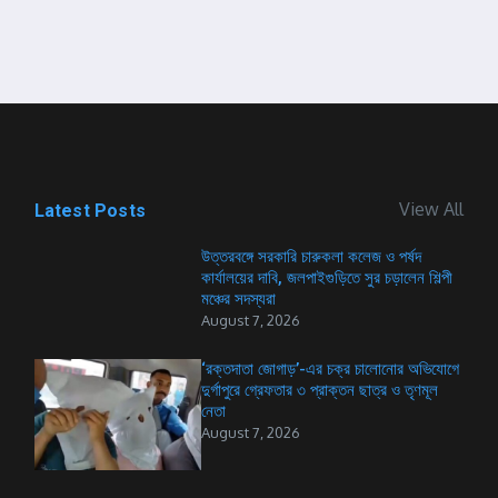
View All
Latest Posts
উত্তরবঙ্গে সরকারি চারুকলা কলেজ ও পর্ষদ
কার্যালয়ের দাবি, জলপাইগুড়িতে সুর চড়ালেন শিল্পী
মঞ্চের সদস্যরা
August 7, 2026
‘রক্তদাতা জোগাড়’-এর চক্র চালোনোর অভিযোগে
দুর্গাপুরে গ্রেফতার ৩ প্রাক্তন ছাত্র ও তৃণমূল
নেতা
August 7, 2026