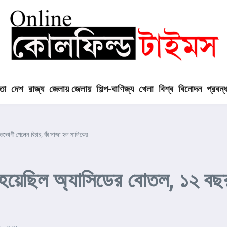
তা
দেশ
রাজ্য
জেলায় জেলায়
শিল্প-বাণিজ্য
খেলা
বিশ্ব
বিনোদন
প্রবন্
তভোগী পেলেন বিচার, কী সাজা হল মালিকের
 হয়েছিল অ্যাসিডের বোতল, ১২ বছর