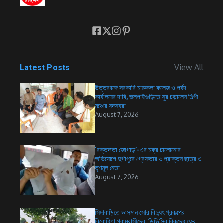
View All
Latest Posts
উত্তরবঙ্গে সরকারি চারুকলা কলেজ ও পর্ষদ
কার্যালয়ের দাবি, জলপাইগুড়িতে সুর চড়ালেন শিল্পী
মঞ্চের সদস্যরা
August 7, 2026
‘রক্তদাতা জোগাড়’-এর চক্র চালোনোর
অভিযোগে দুর্গাপুরে গ্রেফতার ৩ প্রাক্তন ছাত্র ও
তৃণমূল নেতা
August 7, 2026
সিদাবাড়িতে ভাসমান সৌর বিদ্যুৎ প্রকল্পের
বিরোধিতা গ্রামবাসীদের, ডিভিসির বিরুদ্ধে ফের