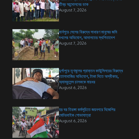
তীব্র আন্দোলনের ডাক
August 7, 2026
বার্নপুরে সেলের বিরুদ্ধে সাধারণ মানুষের জমি
দখলের অভিযোগ, আদালতের স্থগিতাদেশ
August 7, 2026
দুর্গাপুরে তৃণমূলের প্রাক্তন কাউন্সিলরের বিরুদ্ধে
তোলাবাজির অভিযোগ, টাকা দিতে অস্বীকার,
অ্যাম্বুলেন্স চালককে মারধর
August 6, 2026
হর ঘর তিরঙ্গা কর্মসূচিতে জয়নগরে বিজেপির
মোটরবাইক শোভাযাত্রা
August 6, 2026