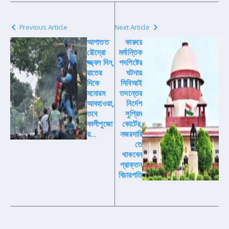
Previous Article
Next Article
আপাতত
কারুরে
রৌদ্রো
মর্মান্তিক
জ্জ্বল দিন,
পদপিষ্টের
রাতের
ঘটনায়
দিকে
সিবিআই
মনোরম
তদন্তের
আবহাওয়া,
নির্দেশ
তবে
সুপ্রিম
কালীপুজো
কোর্টের,
য়…
নজরদারি
তে
থাকবেন
প্রাক্তন
বিচারপতি