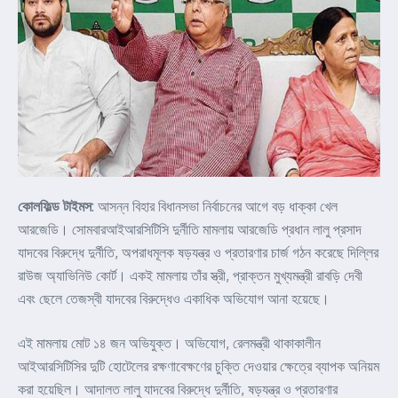
কোলফিল্ড টাইমস
: আসন্ন বিহার বিধানসভা নির্বাচনের আগে বড় ধাক্কা খেল
আরজেডি। সোমবারআইআরসিটিসি দুর্নীতি মামলায় আরজেডি প্রধান লালু প্রসাদ
যাদবের বিরুদ্ধে দুর্নীতি, অপরাধমূলক ষড়যন্ত্র ও প্রতারণার চার্জ গঠন করেছে দিল্লির
রাউজ অ্যাভিনিউ কোর্ট। একই মামলায় তাঁর স্ত্রী, প্রাক্তন মুখ্যমন্ত্রী রাবড়ি দেবী
এবং ছেলে তেজস্বী যাদবের বিরুদ্ধেও একাধিক অভিযোগ আনা হয়েছে।
এই মামলায় মোট ১৪ জন অভিযুক্ত। অভিযোগ, রেলমন্ত্রী থাকাকালীন
আইআরসিটিসির দুটি হোটেলের রক্ষণাবেক্ষণের চুক্তি দেওয়ার ক্ষেত্রে ব্যাপক অনিয়ম
করা হয়েছিল। আদালত লালু যাদবের বিরুদ্ধে দুর্নীতি, ষড়যন্ত্র ও প্রতারণার