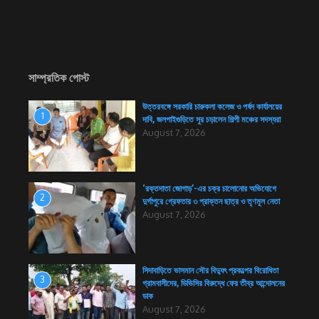
সাম্প্রতিক পোস্ট
উত্তরবঙ্গে সরকারি চারুকলা কলেজ ও পর্ষদ কার্যালয়ের
1
দাবি, জলপাইগুড়িতে সুর চড়ালেন শিল্পী মঞ্চের সদস্যরা
August 7, 2026
‘রক্তদাতা জোগাড়’-এর চক্র চালোনোর অভিযোগে
2
দুর্গাপুরে গ্রেফতার ৩ প্রাক্তন ছাত্র ও তৃণমূল নেতা
August 7, 2026
সিদাবাড়িতে ভাসমান সৌর বিদ্যুৎ প্রকল্পের বিরোধিতা
3
গ্রামবাসীদের, ডিভিসির বিরুদ্ধে ফের তীব্র আন্দোলনের
ডাক
August 7, 2026