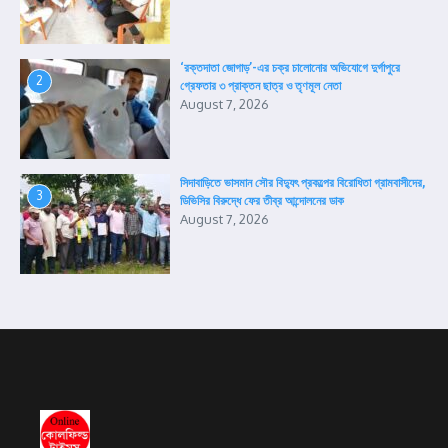
‘রক্তদাতা জোগাড়’-এর চক্র চালোনোর অভিযোগে দুর্গাপুরে
2
গ্রেফতার ৩ প্রাক্তন ছাত্র ও তৃণমূল নেতা
August 7, 2026
সিদাবাড়িতে ভাসমান সৌর বিদ্যুৎ প্রকল্পের বিরোধিতা গ্রামবাসীদের,
3
ডিভিসির বিরুদ্ধে ফের তীব্র আন্দোলনের ডাক
August 7, 2026