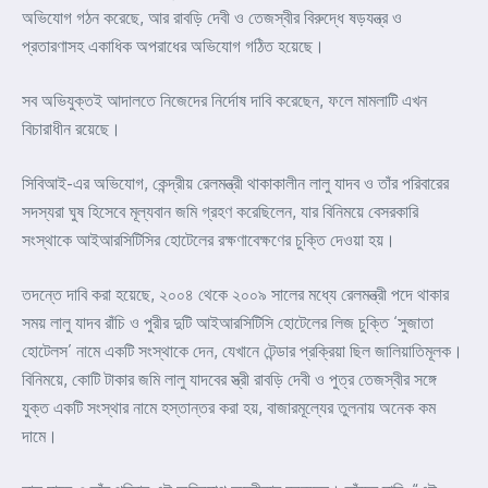
অভিযোগ গঠন করেছে, আর রাবড়ি দেবী ও তেজস্বীর বিরুদ্ধে ষড়যন্ত্র ও
প্রতারণাসহ একাধিক অপরাধের অভিযোগ গঠিত হয়েছে।
সব অভিযুক্তই আদালতে নিজেদের নির্দোষ দাবি করেছেন, ফলে মামলাটি এখন
বিচারাধীন রয়েছে।
সিবিআই-এর অভিযোগ, কেন্দ্রীয় রেলমন্ত্রী থাকাকালীন লালু যাদব ও তাঁর পরিবারের
সদস্যরা ঘুষ হিসেবে মূল্যবান জমি গ্রহণ করেছিলেন, যার বিনিময়ে বেসরকারি
সংস্থাকে আইআরসিটিসির হোটেলের রক্ষণাবেক্ষণের চুক্তি দেওয়া হয়।
তদন্তে দাবি করা হয়েছে, ২০০৪ থেকে ২০০৯ সালের মধ্যে রেলমন্ত্রী পদে থাকার
সময় লালু যাদব রাঁচি ও পুরীর দুটি আইআরসিটিসি হোটেলের লিজ চুক্তি ‘সুজাতা
হোটেলস’ নামে একটি সংস্থাকে দেন, যেখানে টেন্ডার প্রক্রিয়া ছিল জালিয়াতিমূলক।
বিনিময়ে, কোটি টাকার জমি লালু যাদবের স্ত্রী রাবড়ি দেবী ও পুত্র তেজস্বীর সঙ্গে
যুক্ত একটি সংস্থার নামে হস্তান্তর করা হয়, বাজারমূল্যের তুলনায় অনেক কম
দামে।