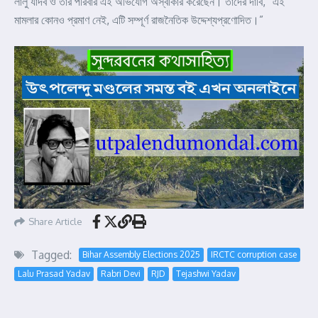
লালু যাদব ও তাঁর পরিবার এই অভিযোগ অস্বীকার করেছেন। তাঁদের দাবি, “এই
মামলার কোনও প্রমাণ নেই, এটি সম্পূর্ণ রাজনৈতিক উদ্দেশ্যপ্রণোদিত।”
Share Article
Tagged:
Bihar Assembly Elections 2025
IRCTC corruption case
Lalu Prasad Yadav
Rabri Devi
RJD
Tejashwi Yadav